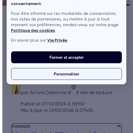
consentement.
Pour être informé sur les modalités de conservation,
nos listes de partenaires, ou mettre à jour à tout
Passoires thermiques
moment vos préférences, rendez-vous sur notre page
Politique des cookies
.
et DPE : que
En savoir plus sur
Vie Privée
.
comprendre aux
annonces du
Fermer et accepter
gouvernement ?
Personnaliser
par
Ariane Debernardi
4 min de lecture
Publié le 07/10/2024 à 15h50
Mis à jour le 21/03/2026 à 07h35
Sommaire