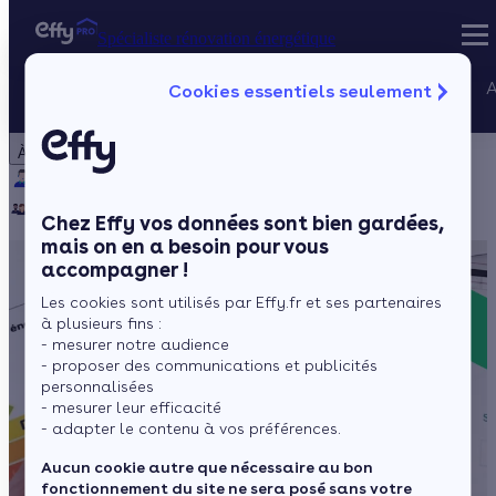
Spécialiste rénovation énergétique
Nos services
A
Cookies essentiels seulement
Spécialiste rénovation énergétique
Particulier
Artisan / installateur
Entreprise / collectivité
À propos
Projets Qualif
Qui sommes-nous ?
Pourquoi Effy ?
Notre mission
Gestion des P
Notre équipe
Rejoignez-nous
Presse
Chez Effy vos données sont bien gardées,
mais on en a besoin pour vous
accompagner !
Les cookies sont utilisés par Effy.fr et ses partenaires
à plusieurs fins :
- mesurer notre audience
- proposer des communications et publicités
personnalisées
- mesurer leur efficacité
- adapter le contenu à vos préférences.
Aucun cookie autre que nécessaire au bon
fonctionnement du site ne sera posé sans votre