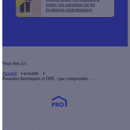
toutes vos questions sur les
évolutions réglementaires
Vous êtes ici :
Accueil
actualite
Passoires thermiques et DPE : que comprendre ...
Devenez Partenaire Effy
et simplifiez-vous la vie !