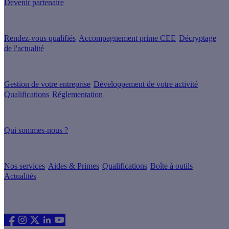
Devenir partenaire
Nos services
Rendez-vous qualifiés
Accompagnement prime CEE
Décryptage
de l'actualité
Nos conseils
Gestion de votre entreprise
Développement de votre activité
Qualifications
Réglementation
À propos
Qui sommes-nous ?
Nos guides
Nos services
Aides & Primes
Qualifications
Boîte à outils
Actualités
Les sites du groupe Effy
Suivez nous