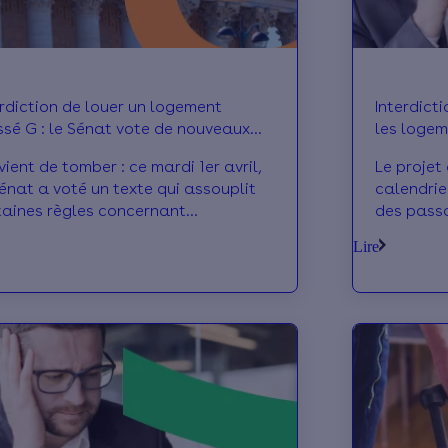
erdiction de louer un logement
Interdict
ssé G : le Sénat vote de nouveaux
les logem
ouplissements
vient de tomber : ce mardi 1er avril,
Le projet 
Sénat a voté un texte qui assouplit
calendrie
taines règles concernant
des pass
nterdiction de louer des passoires
pour les 
Lire
rmiques. Si vous êtes propriétaire
été rejeté
n bien classé G au DPE, cela vous
sont les r
cerne directement... Voici ce qui
concerné 
rrait changer.
cas de lo
vous expl