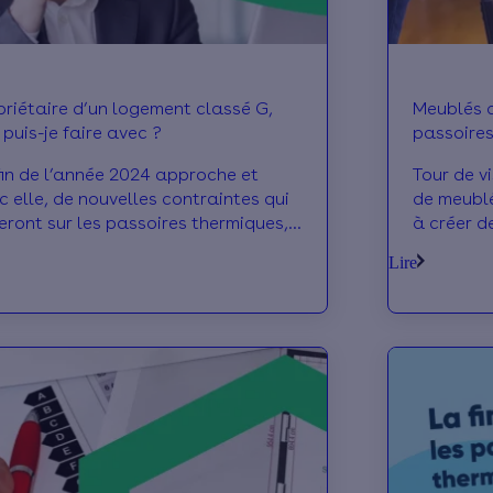
priétaire d’un logement classé G,
Meublés d
 puis-je faire avec ?
passoires
fin de l’année 2024 approche et
Tour de v
c elle, de nouvelles contraintes qui
de meublé
eront sur les passoires thermiques,
à créer d
amment les logements classés G.
ce type d
Lire
tre en vente, louer, transformer en
Le volet 
blé de tourisme, laisser inoccupé,
notamment
re des travaux… En tant que
sur le ma
priétaire, quelles sont les options
les logem
 s'offrent à moi d’ici à début 2025 ?
de sa pro
sur ces n
calendrie
énergétiq