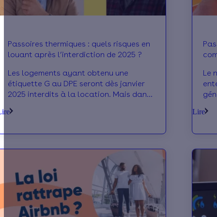
Passoires thermiques : quels risques en
Pas
louant après l’interdiction de 2025 ?
com
gou
Les logements ayant obtenu une
Le 
étiquette G au DPE seront dès janvier
ent
2025 interdits à la location. Mais dans
gén
les faits, que risque un propriétaire en
d'a
Lire
Lire
louant malgré tout sa passoire
con
thermique après cette date ? Effy vous
the
éclaire.