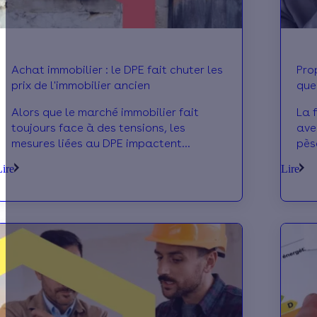
Achat immobilier : le DPE fait chuter les
Pro
prix de l'immobilier ancien
que
Alors que le marché immobilier fait
La 
toujours face à des tensions, les
ave
mesures liées au DPE impactent
pès
décisivement les ventes dans
not
Lire
Lire
l’immobilier ancien et les prix. Effy fait
Met
le point sur les derniers chiffres.
meu
fai
pro
qui