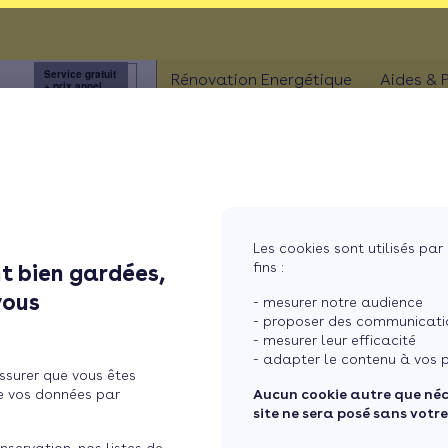
 !
Service gratuit
3456
Rénovation Energétique
Aides & 
+ prix appel
à
ISOLATION
Aides
Combles
Aides
Murs
Aides
MaPri
Fenêtres
Les cookies sont utilisés par 
Aides
soires thermiques en France
fins :
t bien gardées,
ther
Sols
vous
- mesurer notre audience
- proposer des communicatio
rmiques en France. Comment les reconnaître et surtout comment les érad
- mesurer leur efficacité
- adapter le contenu à vos p
ssurer que vous êtes
e vos données par
Aucun cookie autre que né
site ne sera posé sans votr