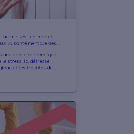
 thermiques : un impact
sur la santé mentale des
s
s une passoire thermique
le stress, la détresse
ique et les troubles du
au-delà des effets physiques