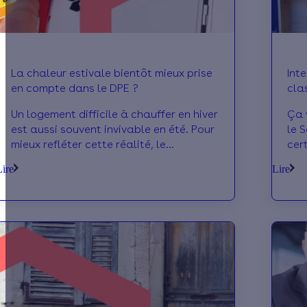
La chaleur estivale bientôt mieux prise
Int
en compte dans le DPE ?
cla
ass
Un logement difficile à chauffer en hiver
Ça 
est aussi souvent invivable en été. Pour
le 
mieux refléter cette réalité, le
cer
gouvernement envisage de renforcer le
l’i
Lire
Lire
rôle du confort d’été dans le calcul du
the
diagnostic de performance énergétique
d’u
(DPE). On décrypte pour vous les
con
impacts attendus.
pou