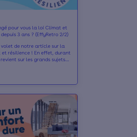
gé pour vous la loi Climat et
 depuis 3 ans ? (EffyRetro 2/2)
volet de notre article sur la
 et résilience ! En effet, durant
y revient sur les grands sujets
ovation énergétique. Et quoi
que de se pencher sur la loi qui
angé pour vous depuis 2021 ?
le point !