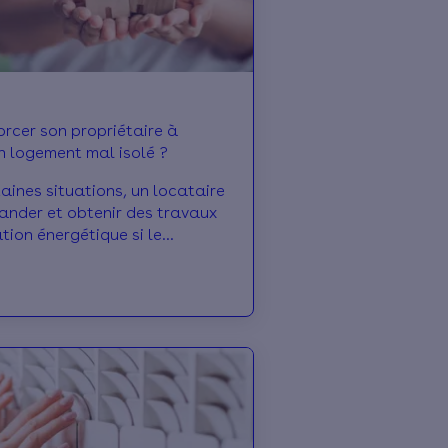
orcer son propriétaire à
n logement mal isolé ?
aines situations, un locataire
nder et obtenir des travaux
tion énergétique si le
ne respecte pas les normes
e décence.