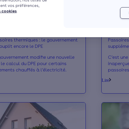
nservation, nos listes de
ent vos préférences,
s cookies
.
soires thermiques : le gouvernement
Passoires
ouplit encore le DPE
supplémen
gouvernement modifie une nouvelle
C’est une
s le calcul du DPE pour certains
inaperçue
ements chauffés à l’électricité.
passoires
souhaite 
Lire
logements
des trava
Qu'est-ce
concrètem
Conditions