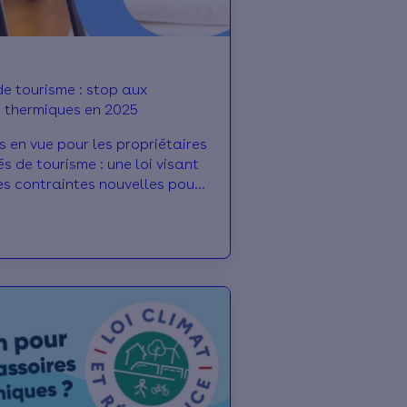
e tourisme : stop aux
 thermiques en 2025
is en vue pour les propriétaires
s de tourisme : une loi visant
es contraintes nouvelles pour
e location vient d'être votée.
énergétique prévoit
 l’interdiction de faire entrer
rché des meublés de tourisme
ents classés F et G à compter
mulgation. Effy fait le point
ouveautés et détaille le
r pour les autres étiquettes
ues.