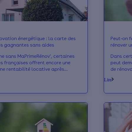
ovation énergétique : la carte des
Peut-on f
les gagnantes sans aides
rénover u
e sans MaPrimeRénov’, certaines
Dans cert
les françaises offrent encore une
peut dema
ne rentabilité locative après
de rénova
ovation énergétique des passoires
logement 
Lire
rmiques.
légales d