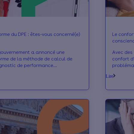
orme du DPE : êtes-vous concerné(e)
Le confort
conscienc
énergéti
gouvernement a annoncé une
Avec des 
orme de la méthode de calcul de
confort d
gnostic de performance
probléma
rgétique, pour mieux prendre en
nombreux 
Lire
pte les logements chauffés à
passoires
lectricité. Qu’est-ce que cela va
prise de 
nger pour votre DPE ? On vous
énergétiq
lique.
plus effi