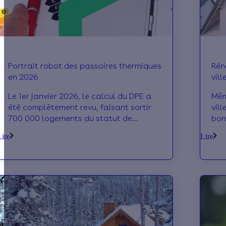
Portrait robot des passoires thermiques
Rén
en 2026
vil
Le 1er janvier 2026, le calcul du DPE a
Mêm
été complètement revu, faisant sortir
vil
700 000 logements du statut de
bon
“passoire thermique”. Conséquence :
rén
Lire
Lire
les caractéristiques des passoires
the
énergétiques (notées F ou G) ne
ressemblent pas toujours à ce qu’on
imaginait ! On vous dévoile leur
portrait-robot en 2026.