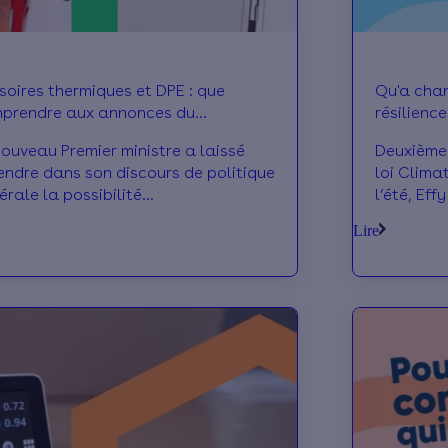
soires thermiques et DPE : que
Qu'a chan
prendre aux annonces du
résilience
vernement ?
nouveau Premier ministre a laissé
Deuxième 
endre dans son discours de politique
loi Climat
érale la possibilité
l’été, Eff
ménagements et de simplifications
de la rén
Lire
cernant le DPE et les passoires
de mieux 
rmiques. À date, que comprendre à
a tout ch
ces annonces ? Effy fait le point.
Effy fait 