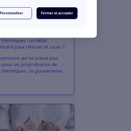
Personnaliser
Fermer et accepter
 thermiques : un délai
taire pour rénover et louer ?
 annonce qui ne passe pas
 pour les propriétaires de
 thermiques : le gouvernement
leur permettre de relouer ces
, s’ils s’engagent à réaliser
ux de rénovation énergétique.
 que cela signifie
ent pour les propriétaires ?
, calendrier : on fait le point.