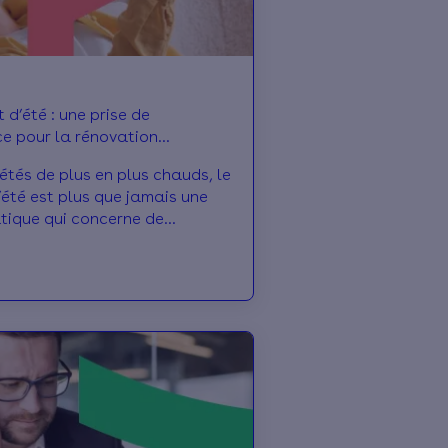
 d’été : une prise de
e pour la rénovation
que
étés de plus en plus chauds, le
’été est plus que jamais une
tique qui concerne de
Français vivant dans des
 thermiques. Face à cette
conscience, la rénovation
ue constitue la réponse la
cace.