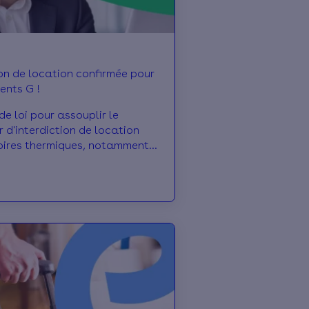
ion de location confirmée pour
ents G !
de loi pour assouplir le
r d'interdiction de location
oires thermiques, notamment
propriétaires en copropriété, a
. Alors aujourd'hui quelles
ègles en vigueur ? Qui est
? Quels sont les risques en
cation d'un logement G ? On
ique tout.