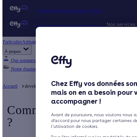
Spécialiste rénovation énergétique
Nos services
Spécialiste rénovation énergétique
Particulier
Artisan / installateur
Entreprise / collectivité
Projets Qu
À propos
Gestion d
Qui sommes-nous ?
Pourquoi Effy ?
Notre mission
Notre équipe
Rejoignez-nous
Presse
Chez Effy vos données son
Accueil
developpement activite
Comment convaincre un client d
mais on en a besoin pour 
accompagner !
Comment convaincre un c
Avant de poursuivre, nous voulons nous a
?
d’accord pour nous partager certaines d
l’utilisation de cookies.