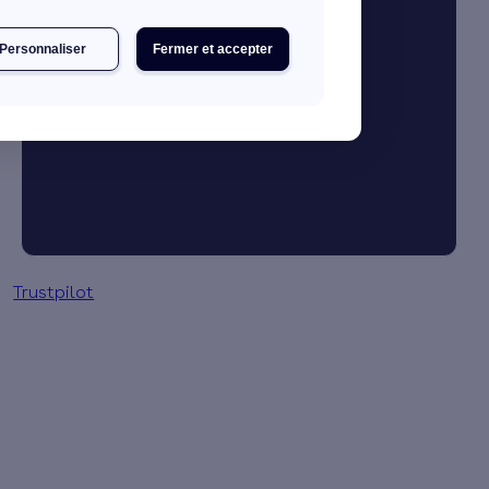
Personnaliser
Fermer et accepter
Je booste mon activité
Gestion des primes en 3 clics
Trustpilot