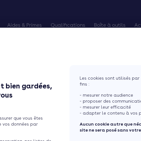
Aides & Primes
Qualifications
Boîte à outils
Ac
alifiés
es Primes CEE
Chèque énergie
Pourquoi devenir RGE
Trouver des chan
Eco-PTZ
Renouveler qualification RGE
Préparer vos re
MaPrimeRénov'
RGE probatoire
Relancer vos cli
Prime Effy
Soigner vos avis
Les cookies sont utilisés par 
TVA réduite
Courtier en tra
fins :
t bien gardées,
e signer un dev ...
vous
- mesurer notre audience
- proposer des communicatio
- mesurer leur efficacité
lient de signer un devis
- adapter le contenu à vos p
ssurer que vous êtes
e vos données par
Aucun cookie autre que né
site ne sera posé sans votr