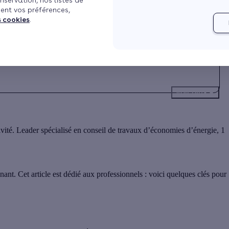
nservation, nos listes de
ent vos préférences,
h28
Mis à jour le 16/06/2026 à 17h09
5 min de lecture
s cookies
.
Voir plus
ité. Leader spécialisé en conseil de travaux d’économies d’énergie, 1
ant. Cet article est dédié aux professionnels : voici quelques clés pour