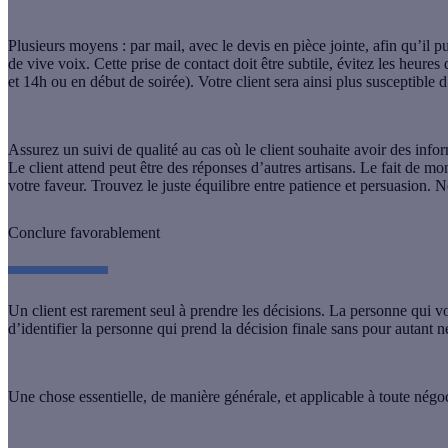
Plusieurs moyens : par mail, avec le devis en pièce jointe, afin qu’il 
de vive voix. Cette prise de contact doit être subtile, évitez les heures 
et 14h ou en début de soirée). Votre client sera ainsi plus susceptible d
Assurez un suivi de qualité au cas où le client souhaite avoir des info
Le client attend peut être des réponses d’autres artisans. Le fait de mo
votre faveur. Trouvez le juste équilibre entre patience et persuasion. 
Conclure favorablement
Un client est rarement seul à prendre les décisions. La personne qui vou
d’identifier la personne qui prend la décision finale sans pour autant né
Une chose essentielle, de manière générale, et applicable à toute négoc