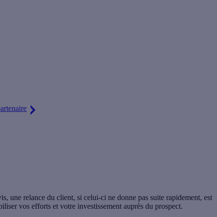
e d’artisan. Rejoignez notre réseau de partenaires !
artenaire
, une relance du client, si celui-ci ne donne pas suite rapidement, est
abiliser vos efforts et votre investissement auprès du prospect.