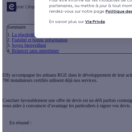
Pour être informé sur les modalités de co
partenaires, ou mettre à jour à tout mom
par
L'équipe de rédaction
Publié le 05/08/2021 à 19
rendez-vous sur notre page
Politique de
En savoir plus sur
Vie Privée
.
Sommaire
La réactivité: un atout principal
Fiabilité et bonne présentation
Soyez bienveillant
Relancer sans opportuner
Effy accompagne les artisans RGE dans le développement de leur activ
700 installateurs certifiés utilisent déjà nos services.
Conclure favorablement une offre de devis est un défi parfois contraign
vous aider à convaincre d’avantage les particuliers à signer vos devis.
En résumé :