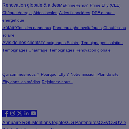
Rénovation globale & aides
MaPrimeRenov'
Prime Effy (CEE)
Chèque énergie
Aides locales
Aides financières
DPE et audit
énergétique
Solaire
Tous les panneaux
Panneaux photovoltaïques
Chauffe-eau
solaire
Avis de nos clients
Témoignages Solaire
Témoignages Isolation
Témoignages Chauffage
Témoignages Rénovation globale
À propos
Qui sommes-nous ?
Pourquoi Effy ?
Notre mission
Plan de site
Effy dans les médias
Rejoignez-nous !
Les sites du groupe Effy
Suivez nous
Annuaire RGE
Mentions légales
CG Partenaires
CGV
CGU
Vie