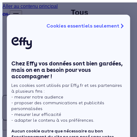
Aller au contenu principal
Trouvez
Tous
Accueil
le
nos
…
Afficher
Cookies essentiels seulement
les
meilleur
installateurs
éléments
Isolation
Chauffagiste
chauffagiste
masqués
du fil
(01)
Ain -
Chauffage
d’Ariane
(01)
Solaire
Ain
Chez Effy vos données sont bien gardées,
Rénovation globale
mais on en a besoin pour vous
accompagner !
Aides et Primes
Bourg-
Les cookies sont utilisés par Effy.fr et ses partenaires
en-
Actualités
à plusieurs fins :
Bresse
Rechercher
- mesurer notre audience
- proposer des communications et publicités
Espace Client
personnalisées
- mesurer leur efficacité
Oyonnax
- adapter le contenu à vos préférences.
Retour
Aucun cookie autre que nécessaire au bon
fonctionnement du site ne sera posé sans votre