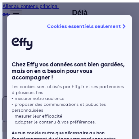
Plombier
Aller au contenu principal
Déjà
Accueil
chauffagiste à
plus de
Annuaire
Cookies essentiels seulement
1 200
Ambérieu-en-
Chauffagiste
Isolation
clients
Bugey (01) :
satisfaits
Chauffage
contactez un
!
Solaire
artisan
Chez Effy vos données sont bien gardées,
Rénovation globale
chauffagiste
mais on en a besoin pour vous
accompagner !
Trustpilot
Aides et Primes
RGE à
Rechercher
Les cookies sont utilisés par Effy.fr et ses partenaires
Actualités
proximité
à plusieurs fins :
- mesurer notre audience
Trouver
- proposer des communications et publicités
un
Espace Client
personnalisées
Chauffagiste
- mesurer leur efficacité
Située à proximité des
- adapter le contenu à vos préférences.
à
Retour
Alpes et du massif du
Ambérieu-
Aucun cookie autre que nécessaire au bon
Jura, le climat de
fonctionnement du site ne sera posé sans votre