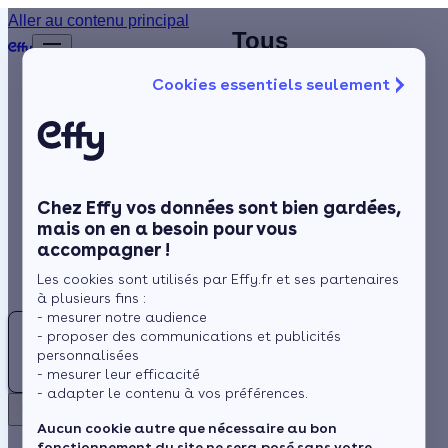
Aller au contenu principal
Trouvez
Tous
Accueil
le
nos
…
Afficher
Cookies essentiels seulement
les
meilleur
installateurs
éléments
Isolation
Chauffagiste
chauffagiste
masqués
du fil
(79)
Deux-
Chauffage
d’Ariane
Sèvres
Solaire
- (79)
Deux-Sèvres
Chez Effy vos données sont bien gardées,
Rénovation globale
mais on en a besoin pour vous
accompagner !
Aides et Primes
Les cookies sont utilisés par Effy.fr et ses partenaires
Actualités
à plusieurs fins :
La
Rechercher
- mesurer notre audience
Crèche
- proposer des communications et publicités
Espace Client
personnalisées
- mesurer leur efficacité
- adapter le contenu à vos préférences.
Aiffres
Retour
Aucun cookie autre que nécessaire au bon
fonctionnement du site ne sera posé sans votre