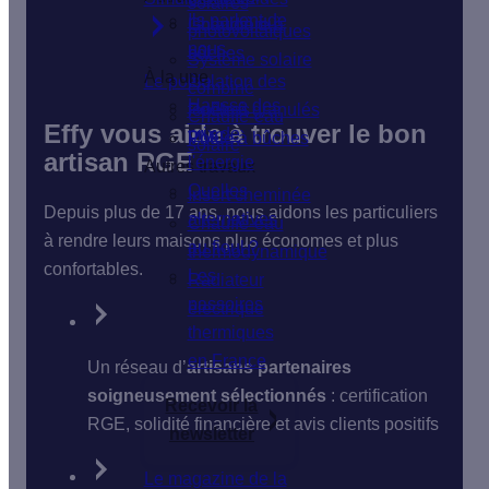
solaires
Ils parlent de
Isolation du
Chaudière à
photovoltaïques
nous
sol
bûches
Système solaire
À la une
Le poêle
Isolation des
combiné
Hausse des
fenêtres
Poêle à granulés
Chauffe-eau
Effy vous aide à trouver le bon
prix de
VMC
Poêle à bûches
solaire
artisan RGE
l'énergie
Autres travaux
Quelles
Insert cheminée
Depuis plus de 17 ans, nous aidons les particuliers
alternatives
Chauffe-eau
à rendre leurs maisons plus économes et plus
au fioul ?
thermodynamique
confortables.
Les
Radiateur
passoires
électrique
thermiques
en France
Un réseau d’
artisans partenaires
soigneusement sélectionnés
: certification
Recevoir la
RGE, solidité financière et avis clients positifs
newsletter
Le magazine de la