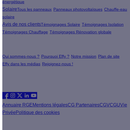
énergétique
Solaire
Tous les panneaux
Panneaux photovoltaïques
Chauffe-eau
solaire
Avis de nos clients
Témoignages Solaire
Témoignages Isolation
Témoignages Chauffage
Témoignages Rénovation globale
À propos
Qui sommes-nous ?
Pourquoi Effy ?
Notre mission
Plan de site
Effy dans les médias
Rejoignez-nous !
Les sites du groupe Effy
Suivez nous
Annuaire RGE
Mentions légales
CG Partenaires
CGV
CGU
Vie
Privée
Politique des cookies
Vous êtes un artisan RGE ?