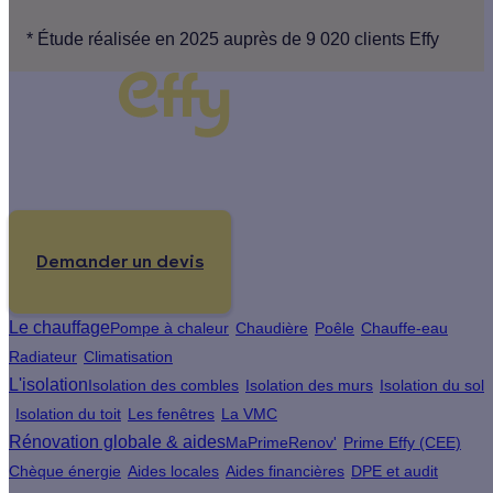
* Étude réalisée en 2025 auprès de 9 020 clients Effy
Un projet de rénovation énergétique ?
Demander un devis
Le chauffage
Pompe à chaleur
Chaudière
Poêle
Chauffe-eau
Radiateur
Climatisation
L'isolation
Isolation des combles
Isolation des murs
Isolation du sol
Isolation du toit
Les fenêtres
La VMC
Rénovation globale & aides
MaPrimeRenov'
Prime Effy (CEE)
Chèque énergie
Aides locales
Aides financières
DPE et audit