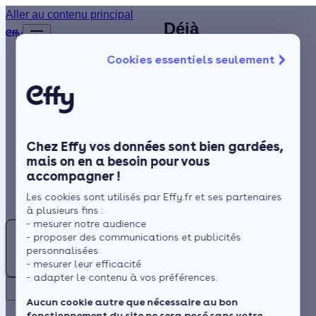
Plombier
Aller au contenu principal
Déjà
Accueil
chauffagiste à
plus de
Annuaire
Cookies essentiels seulement
1 200
La Crèche (79) :
Chauffagiste
Isolation
clients
trouvez un
satisfaits
Chauffage
spécialiste RGE
!
Solaire
près de chez
Chez Effy vos données sont bien gardées,
Rénovation globale
vous
mais on en a besoin pour vous
accompagner !
Trustpilot
Aides et Primes
Rechercher
Les cookies sont utilisés par Effy.fr et ses partenaires
Actualités
à plusieurs fins :
- mesurer notre audience
Trouver
Située à proximité de
- proposer des communications et publicités
un
l'océan Atlantique, le
Espace Client
personnalisées
Chauffagiste
- mesurer leur efficacité
climat de La Crèche est
- adapter le contenu à vos préférences.
à la
de type climat océanique
Retour
Crèche
dégradé. Cette
Aucun cookie autre que nécessaire au bon
fonctionnement du site ne sera posé sans votre