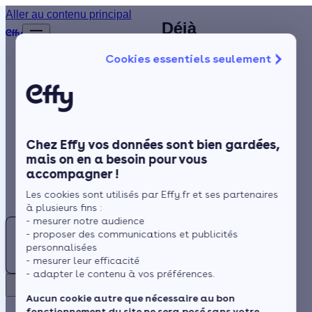
Chauffagiste
Aller au contenu principal
Déjà
Accueil
à
plus de
Annuaire
Cookies essentiels seulement
1 200
Châteauneuf-
Chauffagiste
Isolation
clients
sur-Loire (45)
satisfaits
Chauffage
: contactez
!
Solaire
un
Chez Effy vos données sont bien gardées,
Rénovation globale
chauffagiste
mais on en a besoin pour vous
accompagner !
Trustpilot
Aides et Primes
RGE près de
Rechercher
Les cookies sont utilisés par Effy.fr et ses partenaires
Actualités
chez vous
à plusieurs fins :
- mesurer notre audience
Trouver
- proposer des communications et publicités
un
Espace Client
personnalisées
Chauffagiste
- mesurer leur efficacité
Située à proximité de
- adapter le contenu à vos préférences.
à
Retour
la Loire et de la forêt
Châteauneuf-
Aucun cookie autre que nécessaire au bon
d'Orléans, la météo à
fonctionnement du site ne sera posé sans votre