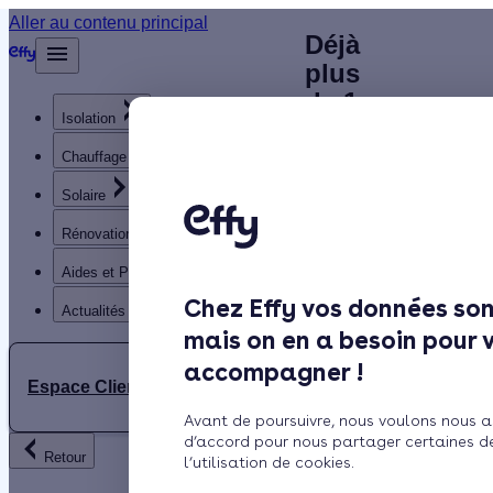
Chauffagiste
Aller au contenu principal
Déjà
Accueil
plus
à Bully-les-
Annuaire
de 1
Chauffagiste
Mines (62) :
Isolation
200
clients
Chauffage
trouvez un
satisfaits
Solaire
artisan
!
Rénovation globale
chauffagiste
Aides et Primes
Rechercher
RGE près de
Chez Effy vos données son
Trustpilot
Actualités
mais on en a besoin pour 
chez vous
Trouver
accompagner !
un
Espace Client
Chauffagiste
Avant de poursuivre, nous voulons nous a
à
d’accord pour nous partager certaines d
Retour
l’utilisation de cookies.
Située à proximité de la
Bully-
Manche et de la mer du