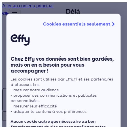
Installateur de
Aller au contenu principal
Déjà
Accueil
climatisation à
plus de
Annuaire
Cookies essentiels seulement
1 200
Lille
Climatisation
Isolation
clients
satisfaits
Chauffage
!
Solaire
À Lille et dans le Nord, les
Chez Effy vos données sont bien gardées,
périodes estivales de plus
Rénovation globale
mais on en a besoin pour vous
en plus étouffantes sont
accompagner !
Trustpilot
Aides et Primes
caractérisées par des
Rechercher
Les cookies sont utilisés par Effy.fr et ses partenaires
Actualités
vagues de chaleur.
à plusieurs fins :
L'installation d'une clim n'est
- mesurer notre audience
Climatisation
- proposer des communications et publicités
désormais plus un agrément
:
Espace Client
personnalisées
optionnel, mais s'impose
Trouvez
- mesurer leur efficacité
- adapter le contenu à vos préférences.
comme étant essentielle
votre
Retour
pour votre bien-être,
artisan
Aucun cookie autre que nécessaire au bon
spécifiquement au travers
fonctionnement du site ne sera posé sans votre