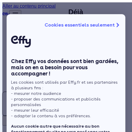
Trouvez un
Aller au contenu principal
Déjà
Accueil
installateur de
plus de
Annuaire
Cookies essentiels seulement
1 200
poêle agréé
Poêle à bois
Isolation
clients
RGE à
satisfaits
Chauffage
Dunkerque
!
Solaire
Chez Effy vos données sont bien gardées,
Rénovation globale
mais on en a besoin pour vous
accompagner !
Trustpilot
Aides et Primes
Un système de
Rechercher
Les cookies sont utilisés par Effy.fr et ses partenaires
chauffage bien conçu et
Actualités
à plusieurs fins :
adapté au climat est
- mesurer notre audience
Poêle
indispensable à
- proposer des communications et publicités
à
Espace Client
personnalisées
Dunkerque (en région
bois :
- mesurer leur efficacité
Hauts-de-France) !
- adapter le contenu à vos préférences.
Trouvez
Dans le Nord, les
Retour
votre
Aucun cookie autre que nécessaire au bon
perturbations
fonctionnement du site ne sera posé sans votre