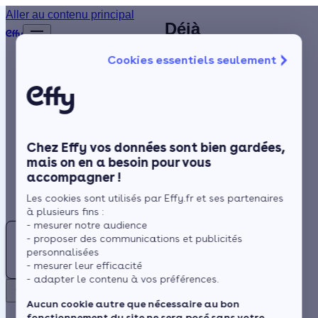
Installateur
Aller au contenu principal
Déjà
Accueil
de poêle à
plus de
Annuaire
Cookies essentiels seulement
1 200
Montceau-
Poêle à bois
Isolation
clients
les-Mines :
satisfaits
Chauffage
sollicitez un
!
Solaire
artisan
Chez Effy vos données sont bien gardées,
Rénovation globale
certifié RGE à
mais on en a besoin pour vous
accompagner !
Trustpilot
Aides et Primes
proximité
Rechercher
Les cookies sont utilisés par Effy.fr et ses partenaires
Actualités
à plusieurs fins :
- mesurer notre audience
Poêle
- proposer des communications et publicités
à
Espace Client
personnalisées
Un système de
bois :
- mesurer leur efficacité
chauffage bien pensé
- adapter le contenu à vos préférences.
Trouvez
et conçu pour le
Retour
votre
Aucun cookie autre que nécessaire au bon
climat local est
fonctionnement du site ne sera posé sans votre