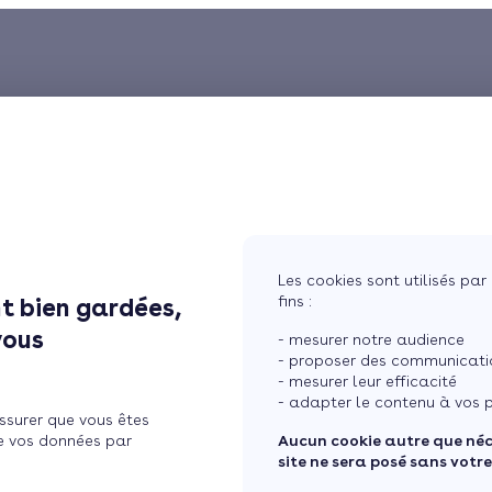
ompe
r
Les cookies sont utilisés par 
fins :
t bien gardées,
vous
- mesurer notre audience
- proposer des communicatio
- mesurer leur efficacité
- adapter le contenu à vos p
ssurer que vous êtes
ltéré qui
e vos données par
Aucun cookie autre que né
entie.
site ne sera posé sans votr
avril, il