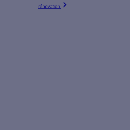
rénovation
es atouts
ie du
n expert
nce des
rs
solation,
tes