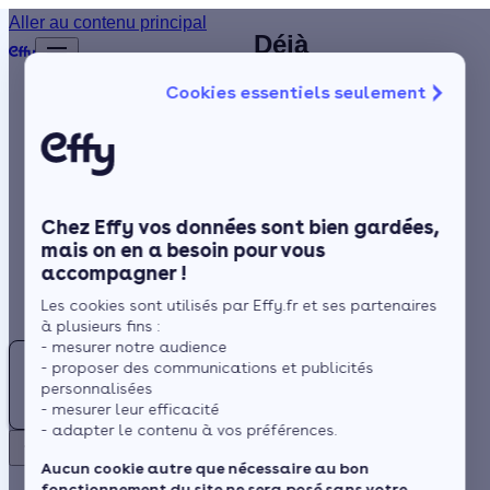
Installation de
Aller au contenu principal
Déjà
Accueil
PAC à
plus de
Annuaire
Cookies essentiels seulement
1 200
Mulhouse (68) :
Pompe à chaleur
Isolation
clients
trouvez un
satisfaits
Chauffage
artisan RGE à
!
Solaire
proximité
Chez Effy vos données sont bien gardées,
Rénovation globale
mais on en a besoin pour vous
accompagner !
Trustpilot
Aides et Primes
Rechercher
Les cookies sont utilisés par Effy.fr et ses partenaires
Actualités
Située dans le Haut-Rhin
à plusieurs fins :
(Grand-Est), Mulhouse
- mesurer notre audience
Pompe
- proposer des communications et publicités
est une localité soumise
à
Espace Client
personnalisées
à un climat semi-
chaleur
- mesurer leur efficacité
continental qui amplifie
- adapter le contenu à vos préférences.
:
Retour
généralement la
Trouvez
Aucun cookie autre que nécessaire au bon
perception du froid. La
fonctionnement du site ne sera posé sans votre