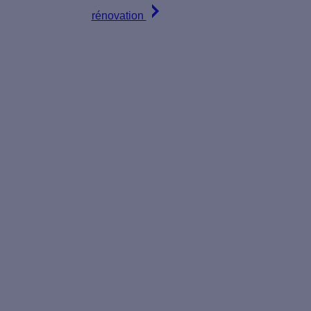
ables.
rénovation
ie du
e parc
ssionnel
ance des
iques,
 ;
ens et