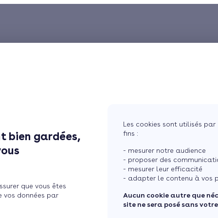
à
) :
 à
Les cookies sont utilisés par 
fins :
t bien gardées,
uts-de-
vous
- mesurer notre audience
nique
- proposer des communicatio
eur
- mesurer leur efficacité
- adapter le contenu à vos p
fage
ssurer que vous êtes
le choix
e vos données par
Aucun cookie autre que né
site ne sera posé sans votr