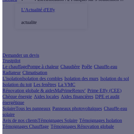
L'Actualité d'Effy
actualite
Un projet de rénovation énergétique ?
Demander un devis
Trustpilot
Le chauffage
Pompe à chaleur
Chaudière
Poêle
Chauffe-eau
Radiateur
Climatisation
L'isolation
Isolation des combles
Isolation des murs
Isolation du sol
Isolation du toit
Les fenêtres
La VMC
Rénovation globale & aides
MaPrimeRenov'
Prime Effy (CEE)
Chèque énergie
Aides locales
Aides financières
DPE et audit
énergétique
Solaire
Tous les panneaux
Panneaux photovoltaïques
Chauffe-eau
solaire
Avis de nos clients
Témoignages Solaire
Témoignages Isolation
Témoignages Chauffage
Témoignages Rénovation globale