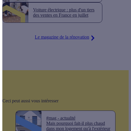
Voiture électrique : plus d'un tiers
des ventes en France en juillet
Le magazine de la rénovation
Ceci peut aussi vous intéresser
#mag - actualité
Mais pourquoi fait-il plus chaud
dans mon logement qu'à l'extérieur