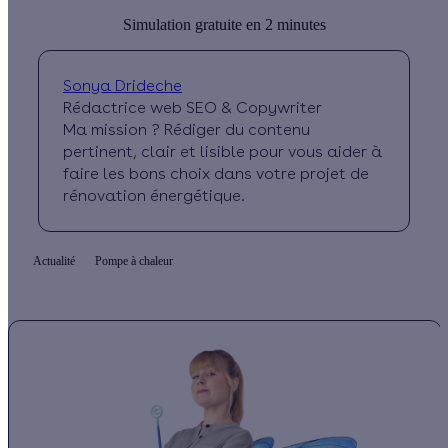
Simulation gratuite en 2 minutes
Sonya Drideche
Rédactrice web SEO & Copywriter
Ma mission ? Rédiger du contenu
pertinent, clair et lisible pour vous aider à
faire les bons choix dans votre projet de
rénovation énergétique.
Actualité
Pompe à chaleur