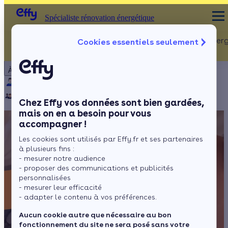
Spécialiste rénovation énergétique
Rénovation Ener
Cookies essentiels seulement
Spécialiste rénovation énergétique
Particulier
Artisan / installateur
Entreprise / collectivité
À propos
ISOLATION
Qui sommes-nous ?
Pourquoi Effy ?
Notre mission
Combles
Notre équipe
Rejoignez-nous
Presse
Chez Effy vos données sont bien gardées,
Murs
mais on en a besoin pour vous
accompagner !
Fenêtres
Les cookies sont utilisés par Effy.fr et ses partenaires
Sols
à plusieurs fins :
- mesurer notre audience
- proposer des communications et publicités
personnalisées
- mesurer leur efficacité
- adapter le contenu à vos préférences.
Aucun cookie autre que nécessaire au bon
fonctionnement du site ne sera posé sans votre