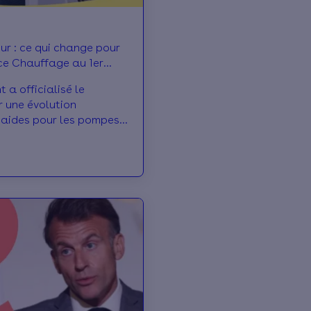
r : ce qui change pour
ce Chauffage au 1er
 a officialisé le
 une évolution
 aides pour les pompes
rtir du 1er septembre
cation de la prime CEE
 de pouce Chauffage”
servée à certains
pes à chaleur en
ères industriels. Objectif
ir la production
avoriser les
qualité. On vous
 ça change pour les
de la rénovation