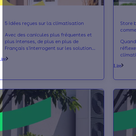
5 idées reçues sur la climatisation
Store b
commen
Avec des canicules plus fréquentes et
rester 
plus intenses, de plus en plus de
Quand 
Français s'interrogent sur les solutions
réflex
pour mieux vivre l'été. Longtemps
climat
Lire
considérée comme un équipement de
étape 
Lire
confort réservé à des cas particuliers,
chaleu
la climatisation s'invite désormais dans
solaire
de nombreux foyers. Consommation,
vitrag
impact environnemental, bruit ou
la sou
encore installation… voici 5 clichés qui
soleil 
ont la vie dure, pour lesquels on démêle
retrou
le vrai du faux
exista
votre l