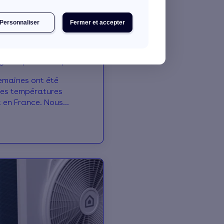
Personnaliser
Fermer et accepter
st-il une bouilloire
emaines ont été
es températures
 en France. Nous
x à découvrir à quel
ement résiste mal à la
 mal à se rafraîchir :
on d’une bouilloire
delà des ressentis
les 3 signes qui
otre maison est
t concernée.