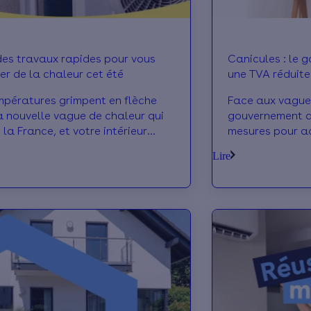
des travaux rapides pour vous
Canicules : le 
er de la chaleur cet été
une TVA réduit
à chaleur
mpératures grimpent en flèche
Face aux vagues
a nouvelle vague de chaleur qui
gouvernement d
la France, et votre intérieur
mesures pour a
t peut-être étouffant au
améliorer le con
Lire
ien. Mais pour améliorer votre
t thermique pendant la belle
 il n’est pas trop tard ! Certains
x sont rapides à mettre en œuvre
vent changer votre été.