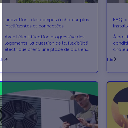
Innovation : des pompes à chaleur plus
FAQ po
intelligentes et connectées
install
septe
Avec l'électrification progressive des
À part
logements, la question de la flexibilité
condit
électrique prend une place de plus en
chaleu
plus importante. Les fabricants
évolue
Lire
Lire
s'emparent de ces nouveaux enjeux :
règles
tour d'horizon des principales
les ac
innovations.