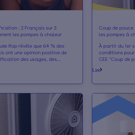
fication : 2 Français sur 3
Coup de pouce c
nnent les pompes à chaleur
les pompes à ch
ude Ifop révèle que 64 % des
À partir du 1er
is ont une opinion positive de
conditions pour
rification des usages, des
CEE "Coup de p
 à chaleur aux véhicules
évoluent pour l
Lire
ques.
faudra répondre
charges plus ex
éligibles sont 
le site de l’ADE