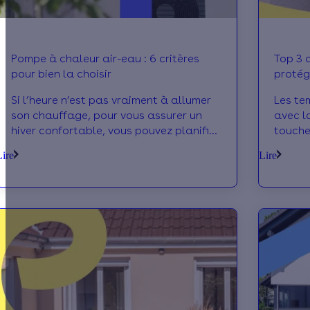
Pompe à chaleur air-eau : 6 critères
Top 3 
pour bien la choisir
protég
Si l’heure n’est pas vraiment à allumer
Les te
son chauffage, pour vous assurer un
avec l
hiver confortable, vous pouvez planifier
touche 
dès maintenant le changement de votre
devien
Lire
Lire
système de chauffe. Et la pompe à
quotid
chaleur air-eau est la solution idéale
confor
pour un chauffage performant et
saison,
économe. On vous donne nos meilleurs
travau
conseils pour savoir quel modèle choisir
et peu
pour votre maison.