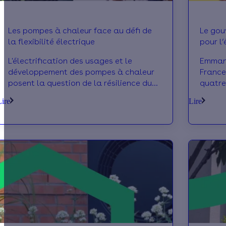
Les pompes à chaleur face au défi de
Le gou
la flexibilité électrique
pour l’
L'électrification des usages et le
Emmanu
développement des pompes à chaleur
France 
posent la question de la résilience du
quatre
réseau électrique. Le pilotage des
des éne
Lire
Lire
équipements apparaît comme l'une des
pistes privilégiées par la filière.