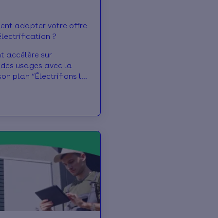
ent adapter votre offre
lectrification ?
t accélère sur
n des usages avec la
on plan “Électrifions la
tif : basculer
a consommation des
 vers l’électricité. De
ures vont être mises en
ement dans le
 logement, et auront un
 professionnels du BTP.
, opportunités : on fait