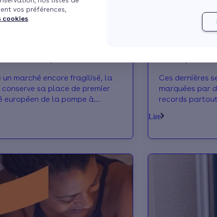
nservation, nos listes de
ent vos préférences,
s cookies
.
 à chaleur : la France reste le
Votre logement e
r marché européen en 2025
thermique ? 3 signes qui ne trompent
pas
 un marché encore fragilisé, la
Ces dernières s
 conserve sa place de premier
marquées par d
 européen de la pompe à
records partout
r avec 528 000 ventes en 2025.
sommes nombreu
Lire
point notre log
chaleur, et a du
c’est la définiti
thermique ! Au-
généraux, voici 
montrent que v
particulièremen