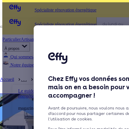
Spécialiste rénovation énergétique
Appelez-nous
du lundi au
Spécialiste rénovation énergétique
vendredi - 8h 
19h
Particulier
Artisan / installateur
Entreprise / collectivité
À propos
Qui sommes-nous ?
Pourquoi Effy ?
Notre mission
Notre équipe
Rejoignez-nous
Presse
Chez Effy vos données son
Accueil
. . .
Pompe à chaleur
mais on en a besoin pour 
Le guide de la rénovation
accompagner !
énergétique
magazine
Avant de poursuivre, nous voulons nous a
d’accord pour nous partager certaines d
l’utilisation de cookies.