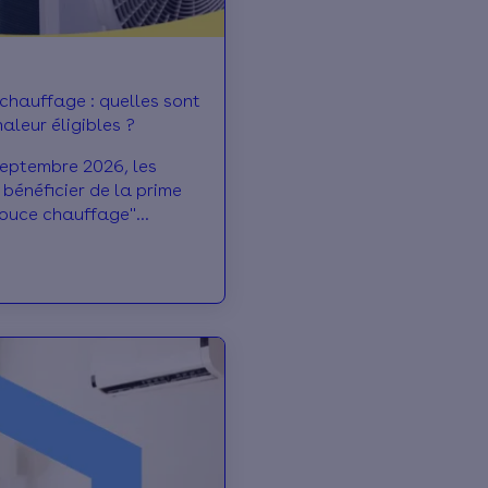
hauffage : quelles sont
aleur éligibles ?
 septembre 2026, les
 bénéficier de la prime
ouce chauffage"
es pompes à chaleur : il
 à un cahier des
igeant. Les modèles
désormais disponibles sur
ME.