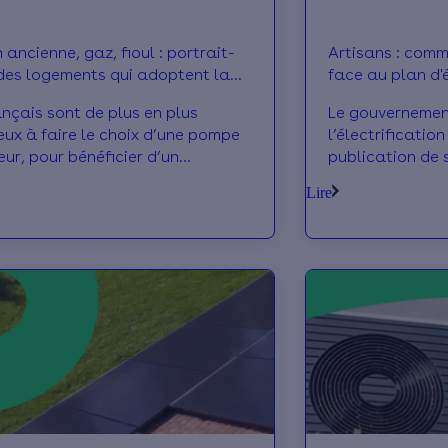
ancienne, gaz, fioul : portrait-
Artisans : comm
des logements qui adoptent la
face au plan d'é
à chaleur
ançais sont de plus en plus
Le gouvernemen
ux à faire le choix d’une pompe
l’électrificatio
eur, pour bénéficier d’un
publication de s
age performant et économique.
France”. L’objec
Lire
casion de la Journée de la pompe
massivement l
eur, Effy a mené l’enquête pour
énergies fossiles
quel est le profil des logements
nombreuses mes
optent cet équipement ?
œuvre prochain
transport et le
impact pour les
Nouvelles règles
le tour.