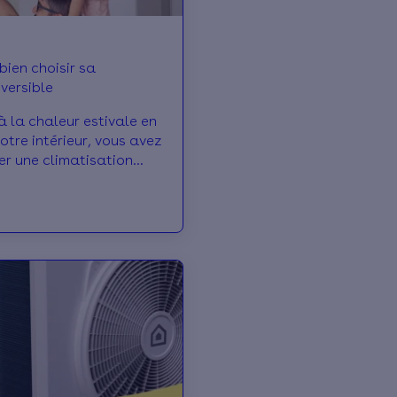
bien choisir sa
versible
à la chaleur estivale en
otre intérieur, vous avez
er une climatisation
s vous ne savez pas vers
s tourner ? On vous
eurs conseils pour
uel correspondra à vos