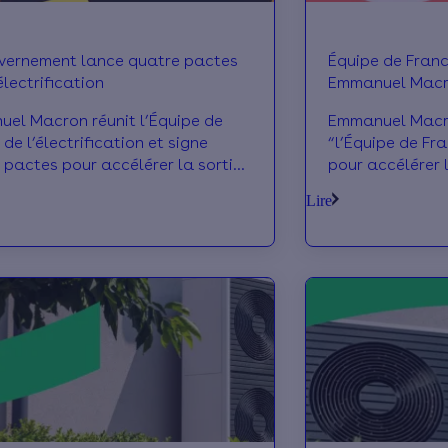
vernement lance quatre pactes
Équipe de France
électrification
Emmanuel Macro
acteurs
el Macron réunit l’Équipe de
Emmanuel Macro
de l’électrification et signe
“l’Équipe de Fra
 pactes pour accélérer la sortie
pour accélérer 
rgies fossiles.
les véhicules él
Lire