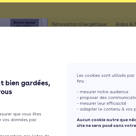
 !
Service gratuit
3456
Rénovation Energétique
Aides & 
+ prix appel
à
ISOLATION
Aides
Combles
Aides
Murs
Aides
MaPri
Fenêtres
Les cookies sont utilisés par 
Aides
Pompe à chaleur
fins :
t bien gardées,
ther
Sols
vous
- mesurer notre audience
- proposer des communicatio
- mesurer leur efficacité
- adapter le contenu à vos p
ssurer que vous êtes
e vos données par
Aucun cookie autre que né
site ne sera posé sans votr