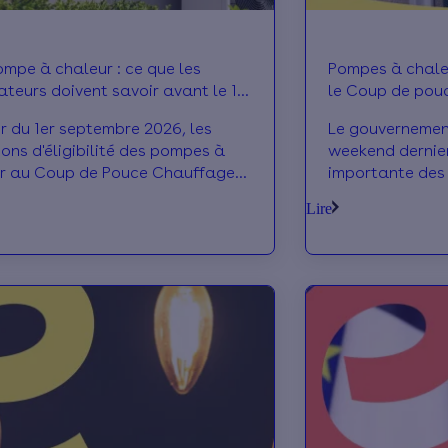
mpe à chaleur : ce que les
Pompes à chaleu
ateurs doivent savoir avant le 1er
le Coup de pou
mbre
septembre
ir du 1er septembre 2026, les
Le gouvernement
ions d'éligibilité des pompes à
weekend dernier
r au Coup de Pouce Chauffage
importante des
nt. Découvrez les nouvelles
à chaleur. À pa
Lire
, les équipements concernés et
2026, la bonifi
tions à mener dès maintenant.
appelée “Coup
sera en effet ré
modèles de pom
fonction de crit
affiché : souten
européenne et f
équipements de 
explique ce que
professionnels 
énergétique.