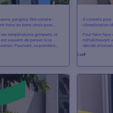
anne, pergola, film solaire :
4 conseils pour 
t faire les bons choix pour
climatisation ré
au frais cet été ?
les températures grimpent, le
Pour faire face 
e est souvent de penser à la
rafraîchissant v
isation. Pourtant, la première
décidé d’install
consiste souvent à empêcher la
réversible, mai
Lire
r d'entrer. Les protections
quel modèle vou
s extérieures et les films pour
donne nos meill
es permettent justement d'agir à
comprendre leq
rce, avant que les rayons du
besoins.
ne réchauffent les pièces. Pour s’y
ver parmi les solutions
ntes, et choisir la plus adaptée à
ogement, suivez le guide !