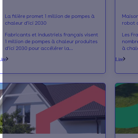
La filière promet 1 million de pompes à
Maison 
chaleur d’ici 2030
robot 
pompe 
Fabricants et industriels français visent
Les Fr
1 million de pompes à chaleur produites
nombre
d’ici 2030 pour accélérer la
à chal
décarbonation du chauffage.
chauff
Lire
Lire
À l’oc
à chal
vous : 
qui ad