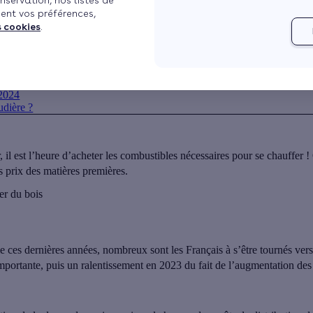
nservation, nos listes de
ent vos préférences,
Publié le 19/09/2024 à 08h39
Mis à jour le 04/12/2024 à 
s cookies
.
cheter du bois
 2024
udière ?
ir, il est l’heure d’acheter les combustibles nécessaires pour se chauffe
les prix des matières premières.
er du bois
e ces dernières années, nombreux sont les Français à s’être tournés ver
mportante
, puis un ralentissement en 2023 du fait de l’augmentation des