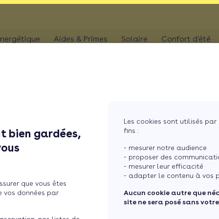
nergétique
Aides & Primes
Solaire
Confort d'été
N
CHAUFFAGE
Kit solaire plug & p
Climatis
Aides chaudière
les
Pompe à chaleur
Panneaux solaires
Climatis
Aides rénovation toiture
photovoltaïques
Poêle
Aides combles perdus
Film sol
Système solaire co
MaPrimeRénov' poêle à granulés
res
Chaudière
Les cookies sont utilisés par 
Aides chauffe-eau
Pergola
Chauffe-eau solair
fins :
t bien gardées,
thermodynamique
Chauffe-eau thermodyn
arifs ...
Store b
vous
Batterie panneaux 
- mesurer notre audience
Dépannage chauffage
- proposer des communicatio
- mesurer leur efficacité
 bois et au fioul : quels t
- adapter le contenu à vos p
ssurer que vous êtes
 hiver ?
e vos données par
Aucun cookie autre que né
site ne sera posé sans votr