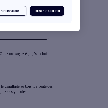
17h19
3 min de lecture
Personnaliser
Fermer et accepter
r ! Que vous soyez équipés au bois
s le chauffage au bois.
La vente des
 prix des granulés.