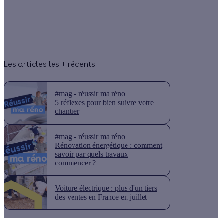
Les articles les + récents
#mag - réussir ma réno
5 réflexes pour bien suivre votre
chantier
#mag - réussir ma réno
Rénovation énergétique : comment
savoir par quels travaux
commencer ?
Voiture électrique : plus d'un tiers
des ventes en France en juillet