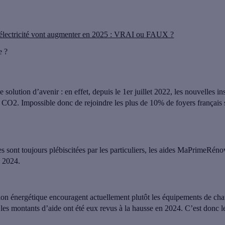
l’électricité vont augmenter en 2025 : VRAI ou FAUX ?
e ?
e solution d’avenir : en effet, depuis le 1er juillet 2022,
les nouvelles ins
e CO2. Impossible donc de rejoindre les plus de 10% de foyers français 
les sont toujours plébiscitées par les particuliers,
les aides MaPrimeRénov’ 
l 2024.
tion énergétique
encouragent actuellement plutôt
les équipements de cha
 les montants d’aide ont été eux revus à la hausse en 2024. C’est donc