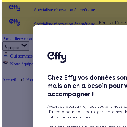
Spécialiste rénovation énergétique
Rénovation E
Spécialiste rénovation énergétique
Particulier
Artisan / installateur
Entreprise / collectivité
ISOLATIO
À propos
Comb
Qui sommes-nous ?
Pourquoi Effy ?
Notre mission
Murs
Notre équipe
Rejoignez-nous
Presse
Fenêt
Chez Effy vos données son
Sols
Accueil
L'Actualité d'Effy
Chauffage au bois et au fioul : quels t
mais on en a besoin pour 
accompagner !
Chauffage au
Avant de poursuivre, nous voulons nous a
chauffer cet
d’accord pour nous partager certaines d
l’utilisation de cookies.