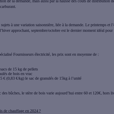
cation de la demande, mais aussi par la hausse des coûts de distribution 
 carburant.
i sujets à une variation saisonnière, liée à la demande. Le printemps et l
l’hiver approchant,
septembre/octobre est le dernier moment idéal pour 
écialisé Fournisseurs électricité, les prix sont en moyenne de :
 sacs de 15 kg de
pellets
nulés
de bois en vrac
5 € (0,83 €/kg) le sac de granulés de 15kg à l’unité
c des bûches,
le stère de bois
varie aujourd’hui
entre 60 et 120€
, hors li
ois de chauffage en 2024 ?