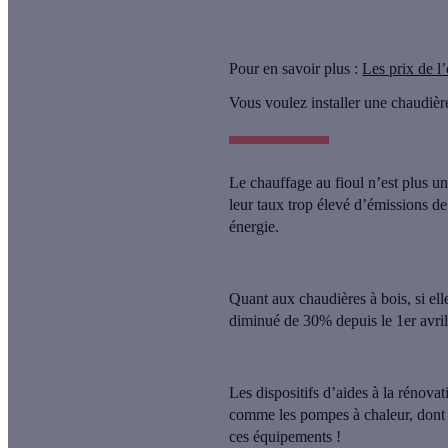
Pour en savoir plus :
Les prix de 
Vous voulez installer une chaudièr
Le
chauffage au fioul
n’est plus un
leur taux trop élevé d’émissions d
énergie.
Quant aux
chaudières à bois
, si el
diminué de 30%
depuis le 1er avri
Les dispositifs d’aides à la rénova
comme
les pompes à chaleur
, dont
ces équipements !