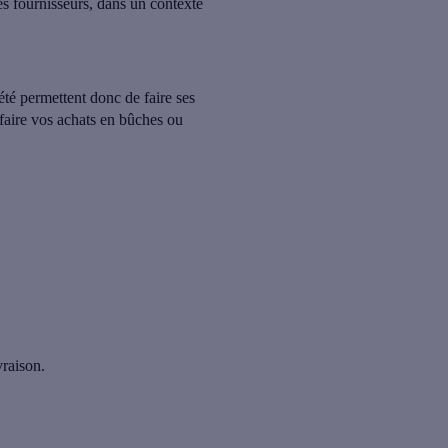
des fournisseurs, dans un contexte
’été permettent donc de faire ses
faire vos achats en bûches ou
vraison.