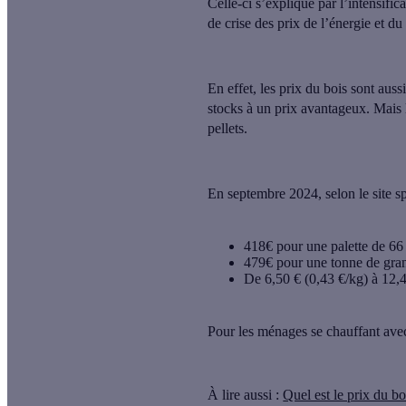
Celle-ci s’explique par l’intensifi
de crise des prix de l’énergie et du
En effet,
les prix du bois sont auss
stocks à un prix avantageux. Mais 
pellets
.
En septembre 2024, selon le site sp
418€
pour une palette de 66
479€
pour une
tonne de
gra
De 6,50 € (0,43 €/kg) à 12,4
Pour les ménages se chauffant ave
À lire aussi :
Quel est le prix du b