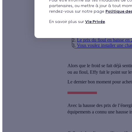
Pour être informé sur les modalités de co
partenaires, ou mettre à jour à tout mom
par
Ariane Debernardi
rendez-vous sur notre page
Politique de
En savoir plus sur
Vie Privée
.
Sommaire
Le dernier bon moment pour a
Le prix du fioul en baisse en
Vous voulez installer une cha
Alors que le froid se fait déjà sent
ou au fioul, Effy fait le point sur 
Le dernier bon moment pour achet
Avec la hausse des prix de l’énergi
équipements a connu une hausse i