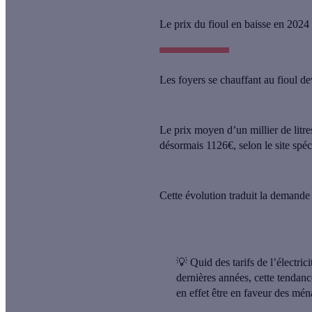
Le prix du fioul en baisse en 2024
Les foyers se chauffant au fioul de
Le prix moyen d’un millier de litr
désormais
1126€
, selon le site spé
Cette évolution traduit la demande 
💡
Quid des tarifs de l’électrici
dernières années, cette tendanc
en effet être en faveur des mén