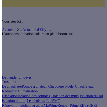
Vous êtes ici :
Accueil
L'Actualité d'Effy
L’autoconsommation solaire en plein boom sur ...
Un projet de rénovation énergétique ?
Demander un devis
Trustpilot
Le chauffage
Pompe à chaleur
Chaudière
Poêle
Chauffe-eau
Radiateur
Climatisation
L'isolation
Isolation des combles
Isolation des murs
Isolation du sol
Isolation du toit
Les fenêtres
La VMC
Rénovation globale & aides
MaPrimeRenov'
Prime Effy (CEE)