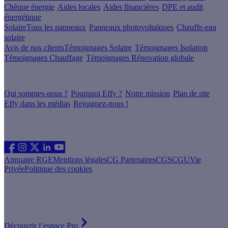
Chèque énergie
Aides locales
Aides financières
DPE et audit
énergétique
Solaire
Tous les panneaux
Panneaux photovoltaïques
Chauffe-eau
solaire
Avis de nos clients
Témoignages Solaire
Témoignages Isolation
Témoignages Chauffage
Témoignages Rénovation globale
À propos
Qui sommes-nous ?
Pourquoi Effy ?
Notre mission
Plan de site
Effy dans les médias
Rejoignez-nous !
Les sites du groupe Effy
Suivez nous
Annuaire RGE
Mentions légales
CG Partenaires
CGS
CGU
Vie
Privée
Politique des cookies
Vous êtes un artisan RGE ?
Devenez partenaire Effy, visitez notre espace dédié aux artisans
Découvrir l’espace Pro