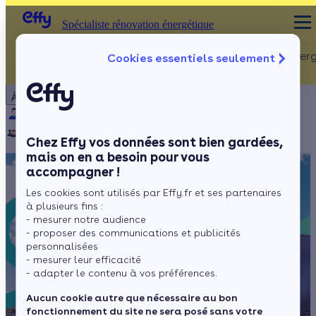
Spécialiste rénovation énergétique
Rénovation Ener
Cookies essentiels seulement
Spécialiste rénovation énergétique
Particulier
Artisan / installateur
Entreprise / collectivité
À propos
ISOLATION
Qui sommes-nous ?
Pourquoi Effy ?
Notre mission
Combles
Notre équipe
Rejoignez-nous
Presse
Chez Effy vos données sont bien gardées,
Murs
mais on en a besoin pour vous
accompagner !
Fenêtres
Les cookies sont utilisés par Effy.fr et ses partenaires
Sols
à plusieurs fins :
- mesurer notre audience
- proposer des communications et publicités
personnalisées
- mesurer leur efficacité
- adapter le contenu à vos préférences.
Aucun cookie autre que nécessaire au bon
fonctionnement du site ne sera posé sans votre