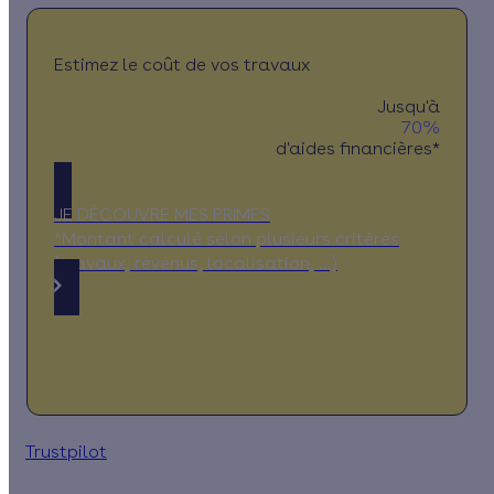
Estimez le coût de vos travaux
Jusqu'à
70%
d'aides financières*
JE DÉCOUVRE MES PRIMES
*Montant calculé selon plusieurs critères
(travaux, revenus, localisation, …)
Trustpilot