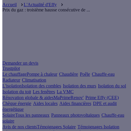
Accueil
L'Actualité d'Effy
Prix du gaz : troisième hausse consécutive de ...
Un projet de rénovation énergétique ?
Demander un devis
Trustpilot
Le chauffage
Pompe à chaleur
Chaudière
Poêle
Chauffe-eau
Radiateur
Climatisation
L'isolation
Isolation des combles
Isolation des murs
Isolation du sol
Isolation du toit
Les fenêtres
La VMC
Rénovation globale & aides
MaPrimeRenov'
Prime Effy (CEE)
Chèque énergie
Aides locales
Aides financières
DPE et audit
énergétique
Solaire
Tous les panneaux
Panneaux photovoltaïques
Chauffe-eau
solaire
Avis de nos clients
Témoignages Solaire
Témoignages Isolation