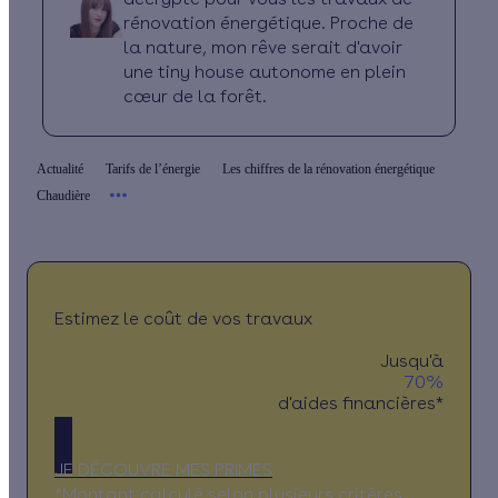
rénovation énergétique. Proche de
la nature, mon rêve serait d'avoir
une tiny house autonome en plein
cœur de la forêt.
Actualité
Tarifs de l’énergie
Les chiffres de la rénovation énergétique
Chaudière
Estimez le coût de vos travaux
Jusqu'à
70%
d'aides financières*
JE DÉCOUVRE MES PRIMES
*Montant calculé selon plusieurs critères