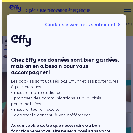
Spécialiste rénovation énergétique
Rénovation Ener
Cookies essentiels seulement
Spécialiste rénovation énergétique
Particulier
Artisan / installateur
Entreprise / collectivité
À propos
ISOLATION
Qui sommes-nous ?
Pourquoi Effy ?
Notre mission
Combles
Notre équipe
Rejoignez-nous
Presse
Chez Effy vos données sont bien gardées,
Murs
mais on en a besoin pour vous
accompagner !
Fenêtres
Les cookies sont utilisés par Effy.fr et ses partenaires
Sols
à plusieurs fins :
- mesurer notre audience
- proposer des communications et publicités
personnalisées
- mesurer leur efficacité
- adapter le contenu à vos préférences.
Aucun cookie autre que nécessaire au bon
fonctionnement du site ne sera posé sans votre