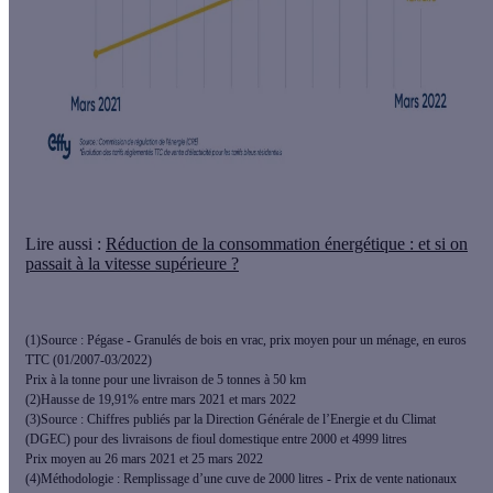
Lire aussi :
Réduction de la consommation énergétique : et si on
passait à la vitesse supérieure ?
(1)Source : Pégase - Granulés de bois en vrac, prix moyen pour un ménage, en euros
TTC (01/2007-03/2022)
Prix à la tonne pour une livraison de 5 tonnes à 50 km
(2)Hausse de 19,91% entre mars 2021 et mars 2022
(3)Source : Chiffres publiés par la Direction Générale de l’Energie et du Climat
(DGEC) pour des livraisons de fioul domestique entre 2000 et 4999 litres
Prix moyen au 26 mars 2021 et 25 mars 2022
(4)Méthodologie : Remplissage d’une cuve de 2000 litres - Prix de vente nationaux