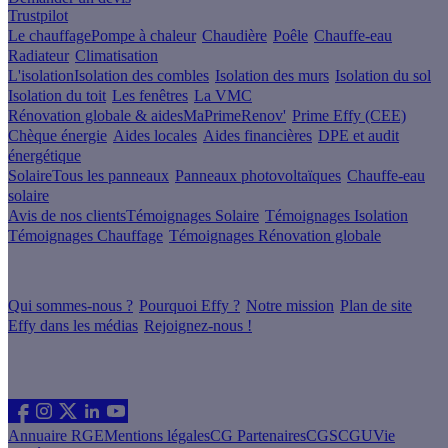
Trustpilot
Le chauffage
Pompe à chaleur
Chaudière
Poêle
Chauffe-eau
Radiateur
Climatisation
L'isolation
Isolation des combles
Isolation des murs
Isolation du sol
Isolation du toit
Les fenêtres
La VMC
Rénovation globale & aides
MaPrimeRenov'
Prime Effy (CEE)
Chèque énergie
Aides locales
Aides financières
DPE et audit
énergétique
Solaire
Tous les panneaux
Panneaux photovoltaïques
Chauffe-eau
solaire
Avis de nos clients
Témoignages Solaire
Témoignages Isolation
Témoignages Chauffage
Témoignages Rénovation globale
À propos
Qui sommes-nous ?
Pourquoi Effy ?
Notre mission
Plan de site
Effy dans les médias
Rejoignez-nous !
Les sites du groupe Effy
Suivez nous
Annuaire RGE
Mentions légales
CG Partenaires
CGS
CGU
Vie