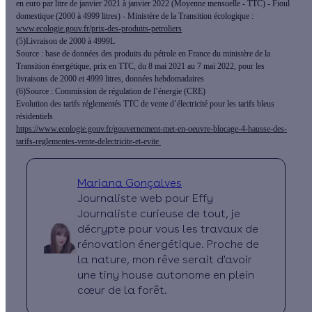
en euro par litre de janvier 2021 à janvier 2022 (Moyenne mensuelle - TTC) - Fioul
domestique (2000 à 4999 litres) - Ministère de la Transition écologique :
www.ecologie.gouv.fr/prix-des-produits-petroliers
(5)Livraison de 2000 à 4999L
Source : base de données des produits du pétrole en France du ministère de la
Transition énergétique, prix en TTC, du 8 mai 2021 au 7 mai 2022, pour les
livraisons de 2000 et 4999 litres, données hebdomadaires
(6)Source : Commission de régulation de l’énergie (CRE)
Evolution des tarifs réglementés TTC de vente d’électricité pour les tarifs bleus
résidentiels
https://www.ecologie.gouv.fr/gouvernement-met-en-oeuvre-blocage-4-hausse-des-
tarifs-reglementes-vente-delectricite-et-evite
Mariana Gonçalves
Journaliste web pour Effy
Journaliste curieuse de tout, je
décrypte pour vous les travaux de
rénovation énergétique. Proche de
la nature, mon rêve serait d'avoir
une tiny house autonome en plein
cœur de la forêt.