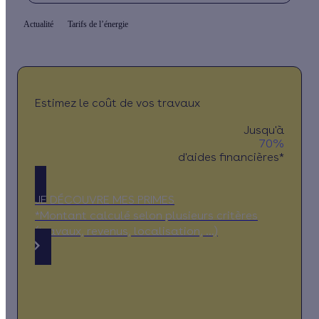
Actualité
Tarifs de l’énergie
Estimez le coût de vos travaux
Jusqu'à
70%
d'aides financières*
JE DÉCOUVRE MES PRIMES
*Montant calculé selon plusieurs critères
(travaux, revenus, localisation, …)