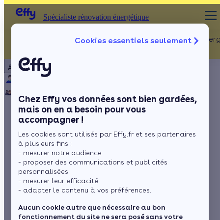
Spécialiste rénovation énergétique
Rénovation Ener
Cookies essentiels seulement
Spécialiste rénovation énergétique
Particulier
Artisan / installateur
Entreprise / collectivité
À propos
ISOLATION
Qui sommes-nous ?
Pourquoi Effy ?
Notre mission
Combles
Notre équipe
Rejoignez-nous
Presse
Chez Effy vos données sont bien gardées,
Murs
mais on en a besoin pour vous
accompagner !
Fenêtres
Tarifs de l’énergie :
Les cookies sont utilisés par Effy.fr et ses partenaires
Sols
quelle évolution en
à plusieurs fins :
- mesurer notre audience
un an ?
- proposer des communications et publicités
personnalisées
- mesurer leur efficacité
- adapter le contenu à vos préférences.
par
Mariana Gonçalves
3 min de lecture
Aucun cookie autre que nécessaire au bon
fonctionnement du site ne sera posé sans votre