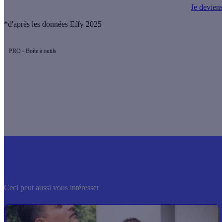
Je deviens
*d'après les données Effy 2025
PRO - Boîte à outils
Ceci peut aussi vous intéresser