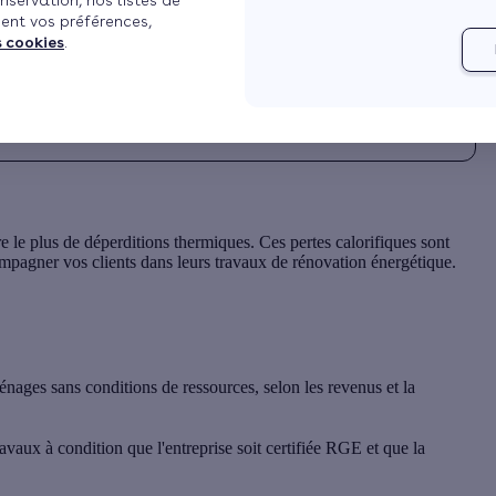
nservation, nos listes de
ent vos préférences,
16
Mis à jour le 16/06/2026 à 16h15
4 min de lecture
s cookies
.
 le plus de déperditions thermiques. Ces pertes calorifiques sont
mpagner vos clients dans leurs travaux de rénovation énergétique.
ages sans conditions de ressources, selon les revenus et la
aux à condition que l'entreprise soit certifiée RGE et que la