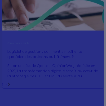
#pro - boîte à outils
Logiciel de gestion : comment simplifier le
quotidien des artisans du bâtiment ?
Selon une étude Qonto – OpinionWay réalisée en
2021, la transformation digitale serait au cœur de
la stratégie des TPE et PME du secteur du
bâtiment. Les dirigeants d’entreprise l’ont bien
Lire
compris : les outils numériques présentent de
nombreux atouts parmi lesquels un gain de temps.
Nous vous proposons de faire le point sur les
logiciels de gestion.