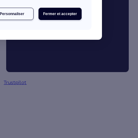
Personnaliser
Fermer et accepter
Je booste mon activité
Gestion des primes en 3 clics
Trustpilot