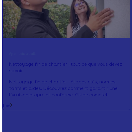
#pro - boîte à outils
Nettoyage fin de chantier : tout ce que vous devez
savoir
Nettoyage fin de chantier : étapes clés, normes,
tarifs et aides. Découvrez comment garantir une
livraison propre et conforme. Guide complet.
Lire