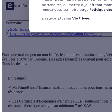
Pour être informé sur les modalités de co
partenaires, ou mettre à jour à tout mom
par
L'équipe de rédaction
Publié le 02/08/2021 à 18h
rendez-vous sur notre page
Politique de
En savoir plus sur
Vie Privée
.
Sommaire
Isoler les combles avec les primes CEE.
Les aides du gouvernement pour la rénovation énergétique
Dans une maison peu ou non isolée, le comble est la surface qui génère
évaluées à 30% par l'Ademe. Des aides financières existent pour acco
Tous les détails.
En résumé :
✓
MaPrimeRénov' finance l'isolation des combles pour tous les mén
résidence.
✓
Les Certificats d'Économies d'Énergie (CEE) soutiennent ces trav
résistance thermique atteigne au minimum 7 m² K/W.