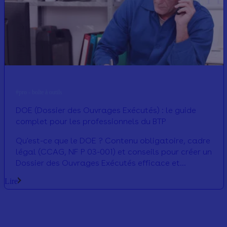
#pro - boîte à outils
DOE (Dossier des Ouvrages Exécutés) : le guide
complet pour les professionnels du BTP
Qu'est-ce que le DOE ? Contenu obligatoire, cadre
légal (CCAG, NF P 03-001) et conseils pour créer un
Dossier des Ouvrages Exécutés efficace et
numérique.
Lire