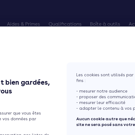
Aides & Primes
Qualifications
Boîte à outils
Ac
alifiés
es Primes CEE
Chèque énergie
Pourquoi devenir RGE
Trouver des chan
Eco-PTZ
Renouveler qualification RGE
Préparer vos re
MaPrimeRénov'
RGE probatoire
Relancer vos cli
Prime Effy
Soigner vos avis
Les cookies sont utilisés par 
TVA réduite
Courtier en tra
fins :
t bien gardées,
euro grâce aux ...
vous
- mesurer notre audience
- proposer des communicatio
- mesurer leur efficacité
pour 1 euro grâce aux
- adapter le contenu à vos p
ssurer que vous êtes
e vos données par
Aucun cookie autre que né
site ne sera posé sans votr