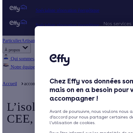
Spécialiste rénovation énergétique
Nos services
Spécialiste rénovation énergétique
Particulier
Artisan / installateur
Entreprise / collectivité
Projets Qu
À propos
Gestion d
Qui sommes-nous ?
Pourquoi Effy ?
Notre mission
Notre équipe
Rejoignez-nous
Presse
Chez Effy vos données son
Accueil
accompagnement client
L’isolation des combles pour 1 
mais on en a besoin pour 
accompagner !
L’isolation des combles 
Avant de poursuivre, nous voulons nous a
CEE, c'est fini !
d’accord pour nous partager certaines d
l’utilisation de cookies.