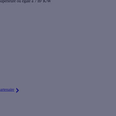
re supérieure ou égale à 7 m² K/W
e travaux 100% qualifiés et/ou vous aider dans la gestion de vos
artenaire