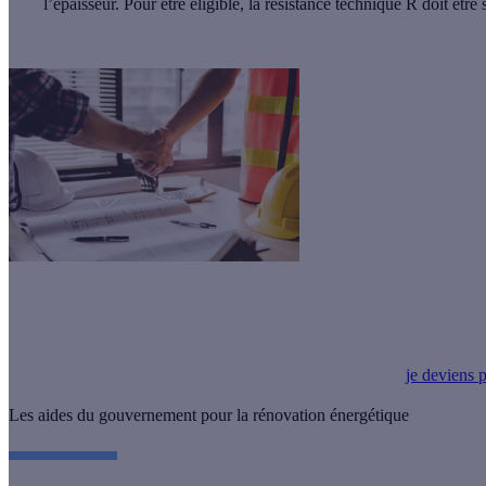
l’épaisseur. Pour être éligible, la résistance technique R doit êt
Vous êtes professionnel RGE, Effy peut vous transmettre des projets d
primes CEE. Simplifiez-vous la vie !
je deviens p
Les aides du gouvernement pour la rénovation énergétique