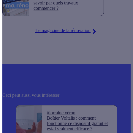
savoir par quels travaux
commencer ?
Le magazine de la rénovation
Ceci peut aussi vous intéresser
#lorraine véron
Boîtier Voltalis : comment
fonctionne ce dispositif gratuit et
est-il vraiment efficace ?