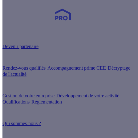
Devenez Partenaire Effy
et simplifiez-vous la vie !
Devenir partenaire
Nos services
Rendez-vous qualifiés
Accompagnement prime CEE
Décryptage
de l'actualité
Nos conseils
Gestion de votre entreprise
Développement de votre activité
Qualifications
Réglementation
À propos
Qui sommes-nous ?
Nos guides