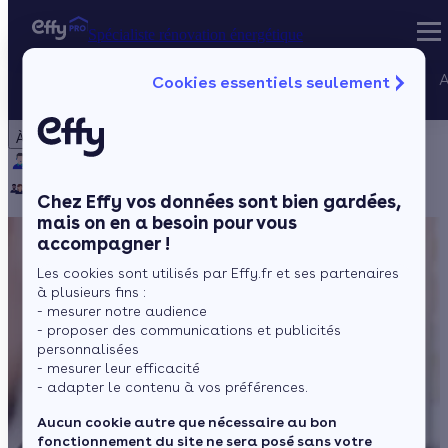
Spécialiste rénovation énergétique
Nos services
A
Cookies essentiels seulement
Spécialiste rénovation énergétique
Particulier
Artisan / installateur
Entreprise / collectivité
À propos
Projets Qualif
Qui sommes-nous ?
Pourquoi Effy ?
Notre mission
Gestion des P
Notre équipe
Rejoignez-nous
Presse
Chez Effy vos données sont bien gardées,
mais on en a besoin pour vous
accompagner !
Les cookies sont utilisés par Effy.fr et ses partenaires
à plusieurs fins :
- mesurer notre audience
- proposer des communications et publicités
personnalisées
- mesurer leur efficacité
- adapter le contenu à vos préférences.
Aucun cookie autre que nécessaire au bon
fonctionnement du site ne sera posé sans votre