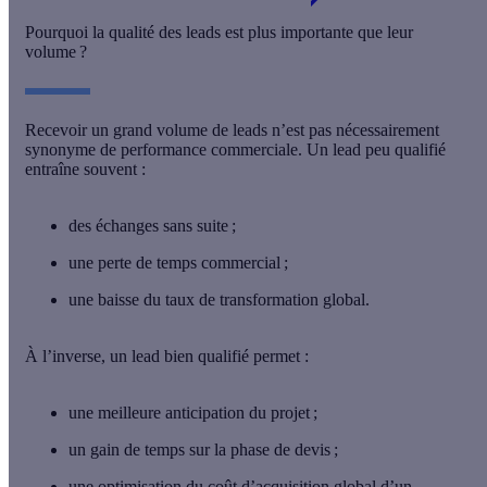
Pourquoi la qualité des leads est plus importante que leur
volume ?
Recevoir un grand volume de leads n’est pas nécessairement
synonyme de performance commerciale.
Un lead peu qualifié
entraîne souvent :
des échanges sans suite ;
une perte de temps commercial ;
une baisse du taux de transformation global.
À l’inverse,
un lead bien qualifié
permet :
une meilleure anticipation du projet ;
un gain de temps sur la phase de devis ;
une optimisation du coût d’acquisition global d’un