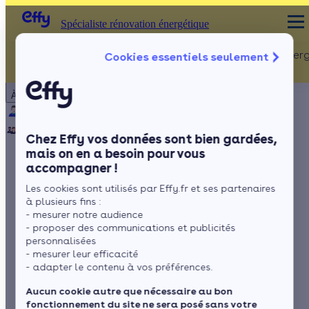
Spécialiste rénovation énergétique
Rénovation Ener
Cookies essentiels seulement
Spécialiste rénovation énergétique
Particulier
Artisan / installateur
Entreprise / collectivité
À propos
ISOLATION
Qui sommes-nous ?
Pourquoi Effy ?
Notre mission
Combles
Notre équipe
Rejoignez-nous
Presse
Chez Effy vos données sont bien gardées,
Murs
mais on en a besoin pour vous
accompagner !
Fenêtres
A quoi sert le groupe
Les cookies sont utilisés par Effy.fr et ses partenaires
Sols
de sécurité sur un
à plusieurs fins :
- mesurer notre audience
chauffe-eau ?
- proposer des communications et publicités
personnalisées
- mesurer leur efficacité
- adapter le contenu à vos préférences.
par
Mariana Gonçalves
4 min de lecture
Aucun cookie autre que nécessaire au bon
fonctionnement du site ne sera posé sans votre