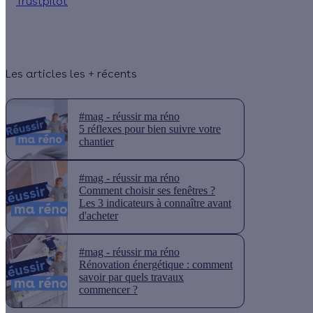
Trustpilot
Les articles les + récents
#mag - réussir ma réno
5 réflexes pour bien suivre votre
chantier
#mag - réussir ma réno
Comment choisir ses fenêtres ?
Les 3 indicateurs à connaître avant
d'acheter
#mag - réussir ma réno
Rénovation énergétique : comment
savoir par quels travaux
commencer ?