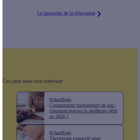
Le magazine de la rénovation
Ceci peut aussi vous intéresser
#chauffage
Comparateur fournisseurs de gaz :
comment trouver la meilleure offre
en 2026 ?
#chauffage
Thermostat connecté pour