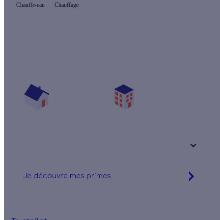
Chauffe-eau
Chauffage
Quelles aides pour mon chauffe-eau ?
Vos travaux concernent :
Une maison
Un appartement
Votre logement a été construit :
+ de 15 ans
Je découvre mes primes
Simulation gratuite en 2 minutes