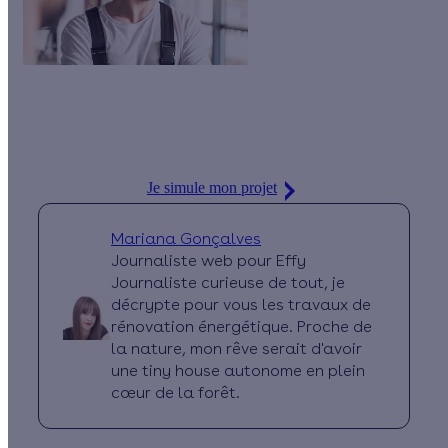
Envie d'installer un chauffe-eau ?
Qu'il soit solaire ou
thermodynamique, exigez la qualité : nous vous mettons en
relation avec des artisans qualifiés détenteurs du label RGE.
Je simule mon projet
Mariana Gonçalves
Journaliste web pour Effy
Journaliste curieuse de tout, je
décrypte pour vous les travaux de
rénovation énergétique. Proche de
la nature, mon rêve serait d'avoir
une tiny house autonome en plein
cœur de la forêt.