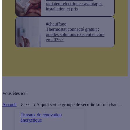
radiateur électrique : avantages,
installation et prix
#chauffage
Thermostat connecté gratuit :
quelles solutions existent encore
en 2026 ?
Vous êtes ici :
. . .
Accueil
A quoi sert le groupe de sécurité sur un chau ...
Travaux de rénovation
énergétique