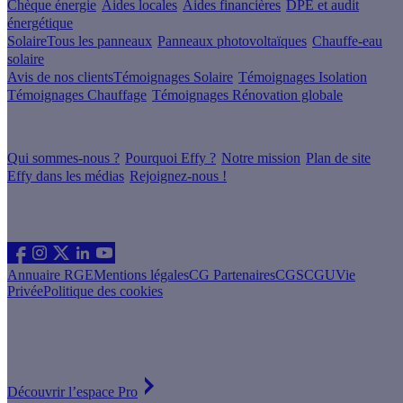
Chèque énergie
Aides locales
Aides financières
DPE et audit
énergétique
Solaire
Tous les panneaux
Panneaux photovoltaïques
Chauffe-eau
solaire
Avis de nos clients
Témoignages Solaire
Témoignages Isolation
Témoignages Chauffage
Témoignages Rénovation globale
À propos
Qui sommes-nous ?
Pourquoi Effy ?
Notre mission
Plan de site
Effy dans les médias
Rejoignez-nous !
Les sites du groupe Effy
Suivez nous
Annuaire RGE
Mentions légales
CG Partenaires
CGS
CGU
Vie
Privée
Politique des cookies
Vous êtes un artisan RGE ?
Devenez partenaire Effy, visitez notre espace dédié aux artisans
Découvrir l’espace Pro