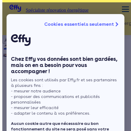
Spécialiste rénovation énergétique
Rénovation Ener
Cookies essentiels seulement
Spécialiste rénovation énergétique
Particulier
Artisan / installateur
Entreprise / collectivité
À propos
ISOLATION
Qui sommes-nous ?
Pourquoi Effy ?
Notre mission
Combles
Notre équipe
Rejoignez-nous
Presse
Chez Effy vos données sont bien gardées,
Murs
mais on en a besoin pour vous
accompagner !
Fenêtres
Vague de chaleur :
Les cookies sont utilisés par Effy.fr et ses partenaires
Sols
les bons réflexes
à plusieurs fins :
- mesurer notre audience
pour rester au frais
- proposer des communications et publicités
personnalisées
- mesurer leur efficacité
- adapter le contenu à vos préférences.
par
L'équipe de rédaction
3 min de lecture
Aucun cookie autre que nécessaire au bon
fonctionnement du site ne sera posé sans votre