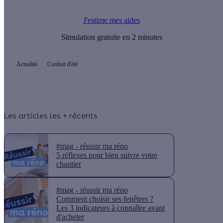
J'estime mes aides
Simulation gratuite en 2 minutes
Actualité
Confort d'été
Les articles les + récents
#mag - réussir ma réno
5 réflexes pour bien suivre votre
chantier
#mag - réussir ma réno
Comment choisir ses fenêtres ?
Les 3 indicateurs à connaître avant
d'acheter