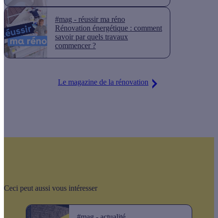
#mag - réussir ma réno
Rénovation énergétique : comment
savoir par quels travaux
commencer ?
Le magazine de la rénovation
Ceci peut aussi vous intéresser
#mag - actualité