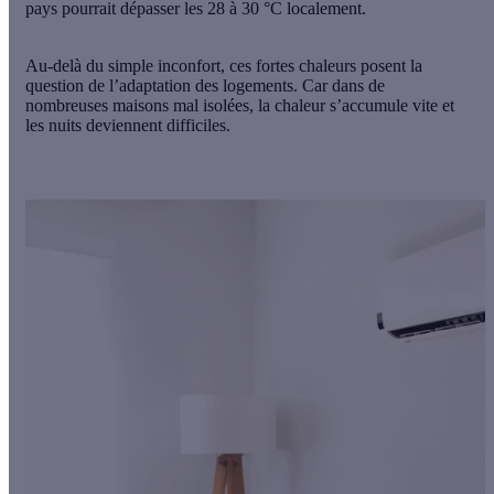
pays pourrait dépasser les 28 à 30 °C localement.
Au-delà du simple inconfort, ces fortes chaleurs posent la
question de l’adaptation des logements. Car dans de
nombreuses
maisons mal isolées, la chaleur s’accumule vite et
les nuits deviennent difficiles.