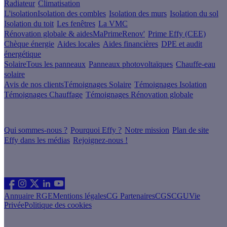
Radiateur
Climatisation
L'isolation
Isolation des combles
Isolation des murs
Isolation du sol
Isolation du toit
Les fenêtres
La VMC
Rénovation globale & aides
MaPrimeRenov'
Prime Effy (CEE)
Chèque énergie
Aides locales
Aides financières
DPE et audit
énergétique
Solaire
Tous les panneaux
Panneaux photovoltaïques
Chauffe-eau
solaire
Avis de nos clients
Témoignages Solaire
Témoignages Isolation
Témoignages Chauffage
Témoignages Rénovation globale
À propos
Qui sommes-nous ?
Pourquoi Effy ?
Notre mission
Plan de site
Effy dans les médias
Rejoignez-nous !
Les sites du groupe Effy
Suivez nous
Annuaire RGE
Mentions légales
CG Partenaires
CGS
CGU
Vie
Privée
Politique des cookies
Vous êtes un artisan RGE ?