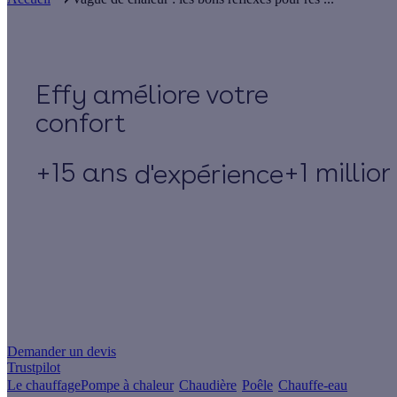
Effy
+15 ans
+1 millio
d'expérience
Un projet de rénovation énergétique ?
Demander un devis
Trustpilot
Le chauffage
Pompe à chaleur
Chaudière
Poêle
Chauffe-eau