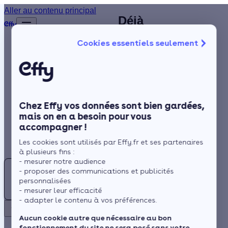
Chauffagiste
Aller au contenu principal
Déjà
Accueil
au Crès (34) :
plus de
Annuaire
Cookies essentiels seulement
1 200
identifiez un
Chauffagiste
Isolation
clients
artisan RGE à
satisfaits
Chauffage
proximité
!
Solaire
Chez Effy vos données sont bien gardées,
Rénovation globale
mais on en a besoin pour vous
accompagner !
Trustpilot
Aides et Primes
Située à proximité de
Rechercher
Les cookies sont utilisés par Effy.fr et ses partenaires
la mer Méditerranée
Actualités
à plusieurs fins :
et du Massif central,
- mesurer notre audience
Trouver
le climat de Le Crès
- proposer des communications et publicités
un
Espace Client
personnalisées
est de type climat
Chauffagiste
- mesurer leur efficacité
méditerranéen. C'est
- adapter le contenu à vos préférences.
au
pourquoi il est
Retour
Crès
Aucun cookie autre que nécessaire au bon
essentiel d'opter pour
fonctionnement du site ne sera posé sans votre