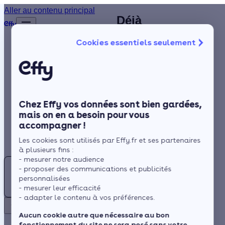
Artisan RGE à
Aller au contenu principal
Déjà
Accueil
Monteux :
plus de
Annuaire
Cookies essentiels seulement
1 200
trouvez votre
Poêle à bois
Isolation
clients
installateur de
satisfaits
Chauffage
poêle dans
!
Solaire
votre secteur
Chez Effy vos données sont bien gardées,
Rénovation globale
mais on en a besoin pour vous
accompagner !
Trustpilot
Aides et Primes
Rechercher
Les cookies sont utilisés par Effy.fr et ses partenaires
Actualités
Essentiel à Monteux (en
à plusieurs fins :
région Provence-Alpes-
- mesurer notre audience
Poêle
- proposer des communications et publicités
Côte d'Azur) : un
à
Espace Client
personnalisées
système de chauffage
bois :
- mesurer leur efficacité
bien conçu et adapté
- adapter le contenu à vos préférences.
Trouvez
Retour
aux conditions
votre
Aucun cookie autre que nécessaire au bon
climatiques ! Le
fonctionnement du site ne sera posé sans votre