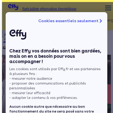
Spécialiste rénovation énergétique
Rénovation Ener
Cookies essentiels seulement
Spécialiste rénovation énergétique
Particulier
Artisan / installateur
Entreprise / collectivité
À propos
ISOLATION
Qui sommes-nous ?
Pourquoi Effy ?
Notre mission
Combles
Notre équipe
Rejoignez-nous
Presse
Chez Effy vos données sont bien gardées,
Murs
mais on en a besoin pour vous
accompagner !
Fenêtres
Les cookies sont utilisés par Effy.fr et ses partenaires
Sols
à plusieurs fins :
- mesurer notre audience
- proposer des communications et publicités
personnalisées
- mesurer leur efficacité
- adapter le contenu à vos préférences.
Aucun cookie autre que nécessaire au bon
fonctionnement du site ne sera posé sans votre