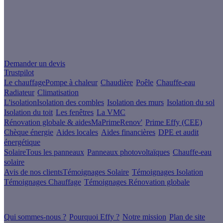
Un projet de rénovation énergétique ?
Demander un devis
Trustpilot
Le chauffage
Pompe à chaleur
Chaudière
Poêle
Chauffe-eau
Radiateur
Climatisation
L'isolation
Isolation des combles
Isolation des murs
Isolation du sol
Isolation du toit
Les fenêtres
La VMC
Rénovation globale & aides
MaPrimeRenov'
Prime Effy (CEE)
Chèque énergie
Aides locales
Aides financières
DPE et audit
énergétique
Solaire
Tous les panneaux
Panneaux photovoltaïques
Chauffe-eau
solaire
Avis de nos clients
Témoignages Solaire
Témoignages Isolation
Témoignages Chauffage
Témoignages Rénovation globale
À propos
Qui sommes-nous ?
Pourquoi Effy ?
Notre mission
Plan de site