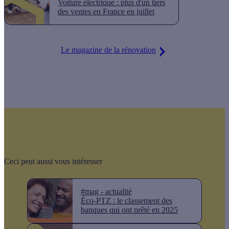
Voiture électrique : plus d'un tiers
des ventes en France en juillet
Le magazine de la rénovation
Ceci peut aussi vous intéresser
#mag - actualité
Éco-PTZ : le classement des
banques qui ont prêté en 2025