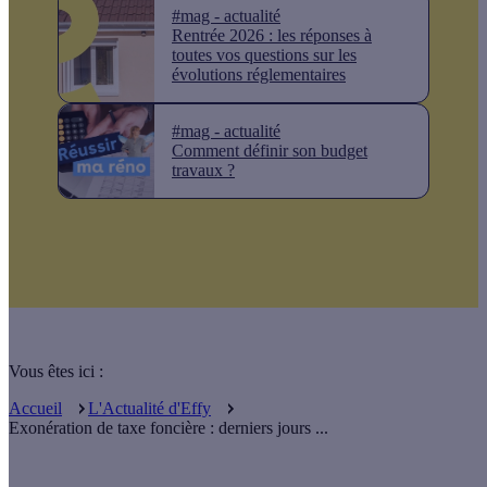
#mag - actualité
Rentrée 2026 : les réponses à
toutes vos questions sur les
évolutions réglementaires
#mag - actualité
Comment définir son budget
travaux ?
Vous êtes ici :
Accueil
L'Actualité d'Effy
Exonération de taxe foncière : derniers jours ...