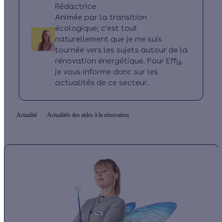
Rédactrice
Animée par la transition
écologique, c’est tout
naturellement que je me suis
tournée vers les sujets autour de la
rénovation énergétique. Pour Effy,
je vous informe donc sur les
actualités de ce secteur.
Actualité
Actualités des aides à la rénovation