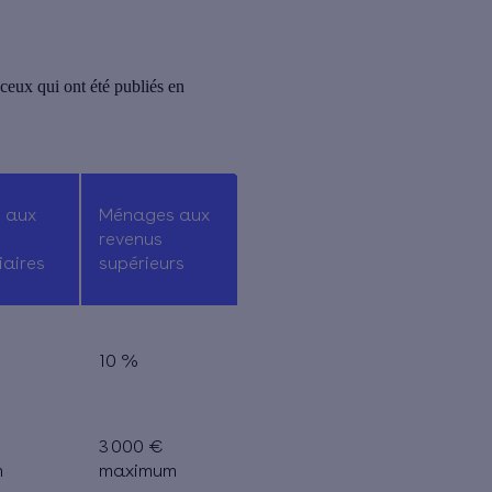
 ceux qui ont été publiés en
 aux
Ménages aux
revenus
iaires
supérieurs
10 %
3 000 €
m
maximum