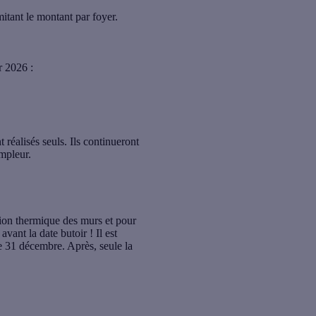
mitant le montant par foyer.
r 2026 :
réalisés seuls. Ils continueront
mpleur.
tion thermique des murs et pour
vant la date butoir ! Il est
e 31 décembre. Après, seule la