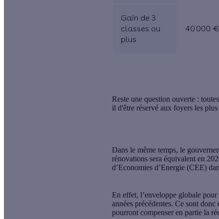
Gain de 3
classes ou
40 000 
plus
Reste une question ouverte :
toute
il d'être réservé aux foyers les plu
Dans le même temps, le gouvernement
rénovations sera équivalent
en 2026
d’Economies d’Energie (CEE) dans 
En effet, l’enveloppe globale pou
années précédentes. Ce sont donc d
pourront compenser en partie la r