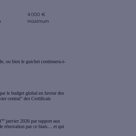
4 000 €
m
maximum
, ou bien le guichet continuera-t-
que le
budget global en faveur des
ier central” des Certificats
er
1
janvier 2026 par rapport aux
de rénovation par ce biais… et qui