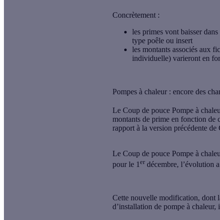
Concrètement :
les primes vont baisser dans
type poêle ou insert
les montants associés aux f
individuelle) varieront en fo
Pompes à chaleur : encore des ch
Le Coup de pouce Pompe à chaleur
montants de prime en fonction de c
rapport à la version précédente de
Le Coup de pouce Pompe à chaleur 
er
pour le 1
décembre, l’évolution 
Cette nouvelle modification, dont l
d’installation de pompe à chaleur, i