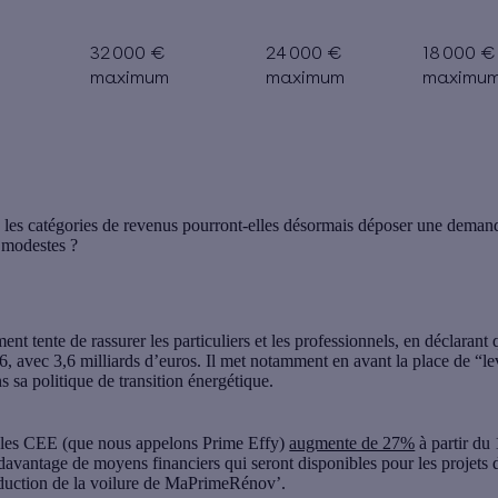
32 000 €
24 000 €
18 000 €
€
maximum
maximum
maximu
s les catégories de revenus
pourront-elles désormais déposer une demande
s modestes ?
 tente de rassurer les particuliers et les professionnels, en déclarant 
, avec 3,6 milliards d’euros. Il met notamment en avant la place de “lev
sa politique de transition énergétique.
r les CEE (que nous appelons Prime Effy)
augmente de 27%
à partir du 
avantage de moyens financiers qui seront disponibles pour les projets 
éduction de la voilure de MaPrimeRénov’.