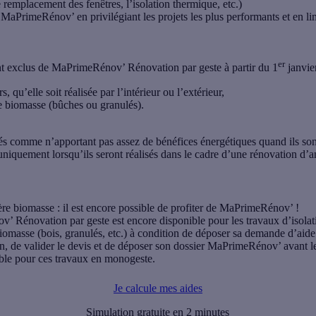
remplacement des fenêtres, l’isolation thermique, etc.)
 MaPrimeRénov’ en privilégiant les projets les plus performants et en li
er
nt exclus
de MaPrimeRénov’ Rénovation par geste à partir du 1
janvie
, qu’elle soit réalisée par l’intérieur ou l’extérieur,
re biomasse (bûches ou granulés).
és comme n’apportant pas assez de bénéfices énergétiques quand ils sont 
niquement lorsqu’ils seront réalisés dans le cadre d’une rénovation d’a
ère biomasse : il est encore possible de profiter de MaPrimeRénov’ !
’ Rénovation par geste est encore disponible pour les travaux d’isola
iomasse (bois, granulés, etc.) à condition de déposer sa demande d’aide a
an, de valider le devis et de déposer son dossier MaPrimeRénov’ avant l
ible pour ces travaux en monogeste.
Je calcule mes aides
Simulation gratuite en 2 minutes