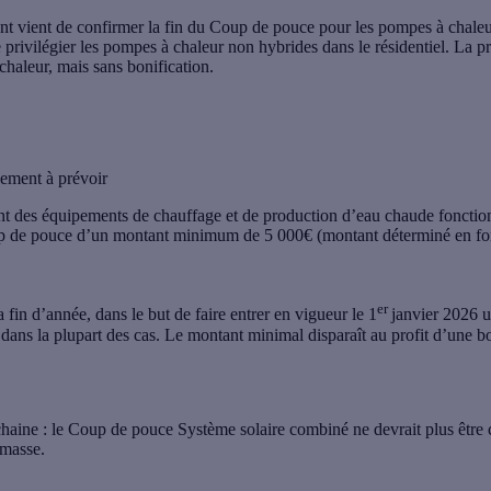
t vient de confirmer la
fin du Coup de pouce pour les pompes à chale
de privilégier les pompes à chaleur non hybrides dans le résidentiel. La
haleur, mais sans bonification.
sement à prévoir
t des équipements de chauffage et de production d’eau chaude fonctionna
p de pouce d’un montant minimum de 5 000€ (montant déterminé en fonc
er
la fin d’année, dans le but de faire entrer en vigueur le 1
janvier 2026 
 dans la plupart des cas. Le montant minimal disparaît au profit d’une b
haine : le Coup de pouce Système solaire combiné ne devrait plus être
omasse.