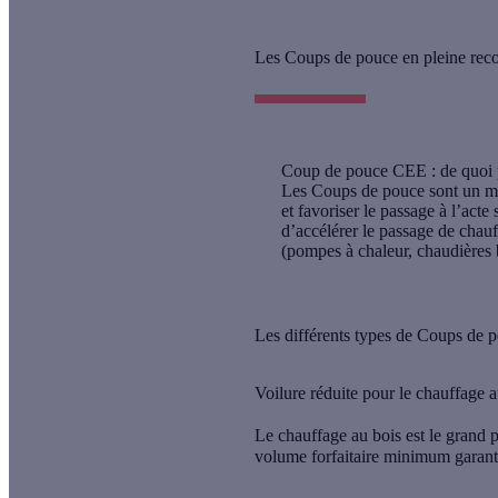
Les Coups de pouce en pleine rec
Coup de pouce CEE : de quoi p
Les Coups de pouce sont un mé
et favoriser le passage à l’act
d’accélérer le passage de chauf
(pompes à chaleur, chaudières 
Les différents types de Coups de po
Voilure réduite pour le chauffage a
Le chauffage au bois est le grand p
volume forfaitaire minimum garanti