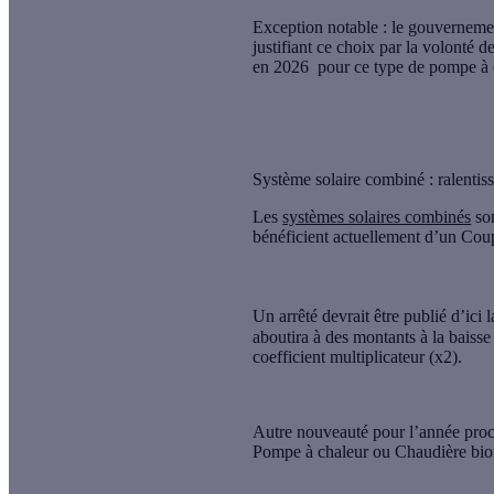
Exception notable : le gouvernemen
justifiant ce choix par la volonté 
en 2026 pour ce type de pompe à c
Système solaire combiné : ralentis
Les
systèmes solaires combinés
son
bénéficient actuellement d’un Cou
Un arrêté devrait être publié d’ici 
aboutira à des montants à la baisse
coefficient multiplicateur (x2).
Autre nouveauté pour l’année proc
Pompe à chaleur ou Chaudière bi