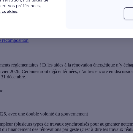
nservation, nos listes de
ent vos préférences,
x
Publié le 09/12/2025 à 21h15
Mis à jour le 10/12/2025 à 
s cookies
.
 en vue
e recomposition
ments réglementaires ! Et les aides à la rénovation énergétique n’y éc
nvier 2026. Certaines sont déjà entérinées, d’autres encore en discussio
le 31 décembre.
ue
 2025, avec une double volonté du gouvernement
ampleur
(plusieurs types de travaux synchronisés pour augmenter nettem
 du financement des rénovations par geste (c'est-à-dire les travaux réa