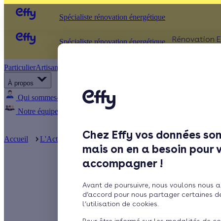
Spécialiste rénovation énergétique
Rénovation E
Spécialiste rénovation énergétique
Particulier
Artisan / installateur
Entreprise / collectivité
ISOLATIO
À propos
Comb
Qui sommes-nous ?
Pourquoi Effy ?
Notre mission
Murs
Notre équipe
Rejoignez-nous
Presse
Fenêt
Chez Effy vos données son
Sols
Accueil
L'Actualité d'Effy
Aides à la rénovation énergétique : to
mais on en a besoin pour 
accompagner !
Aides à la r
Avant de poursuivre, nous voulons nous a
changer au 
d’accord pour nous partager certaines d
l’utilisation de cookies.