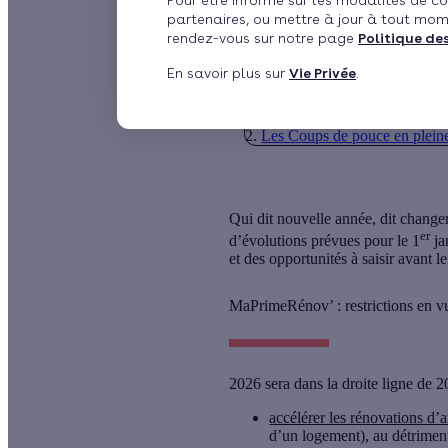
Pour être informé sur les modalités de co
partenaires, ou mettre à jour à tout mom
par
Camille Trentesau
rendez-vous sur notre page
Politique de
En savoir plus sur
Vie Privée
.
Sommaire
MaPrimeRénov’ : restrictions
Les Coups de pouce en plein
Qui dit nouvelle année, dit change
er
d’évolutions prévues pour le 1
ja
et des opportunités à saisir avant 
MaPrimeRénov’ : restrictions en v
2026 sera dans la droite ligne de
accélérer les rénovations d’
d’un logement), au détriment