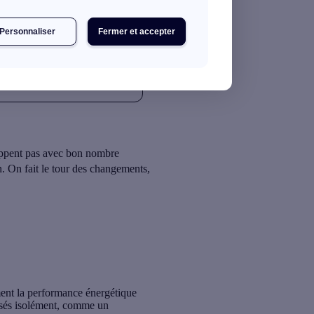
10h03
5 min de lecture
Personnaliser
Fermer et accepter
happent pas avec bon nombre
n. On fait le tour des changements,
ent la performance énergétique
lisés isolément, comme un