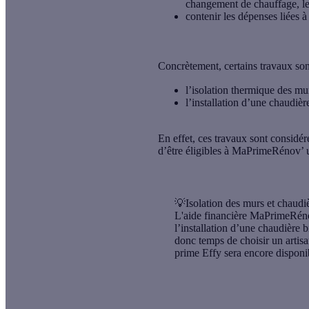
changement de chauffage, le 
contenir les dépenses liées à
Concrètement,
certains travaux so
l’isolation thermique des murs
l’installation d’une chaudiè
En effet, ces travaux sont considér
d’être éligibles à MaPrimeRénov’ u
💡Isolation des murs et chaudi
L'aide financière MaPrimeRénov
l’installation d’une chaudière b
donc temps de choisir un artis
prime Effy sera encore dispon