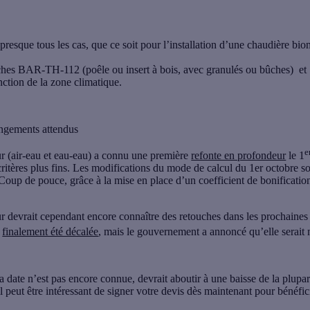
 presque tous les cas, que ce soit pour l’installation d’une chaudière b
iches BAR-TH-112 (poêle ou insert à bois, avec granulés ou bûches) et
nction de la zone climatique.
angements attendus
e
 (air-eau et eau-eau) a connu une première
refonte en profondeur
le 1
ritères plus fins. Les modifications du mode de calcul du 1er octobre s
 Coup de pouce, grâce à la mise en place d’un coefficient de bonificatio
devrait cependant encore connaître des retouches dans les prochaines
a
finalement été décalée
, mais le gouvernement a annoncé qu’elle serait
a date n’est pas encore connue, devrait aboutir à une baisse de la plupar
l peut être intéressant de signer votre devis dès maintenant pour bénéfici