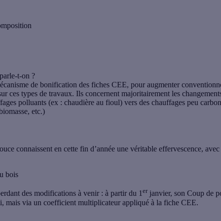
omposition
arle-t-on ?
canisme de bonification des fiches CEE, pour augmenter conventionne
e sur ces types de travaux. Ils concernent majoritairement les changement
fages polluants (ex : chaudière au fioul) vers des chauffages peu carbo
biomasse, etc.)
uce connaissent en cette fin d’année une véritable effervescence, avec 
u bois
er
erdant des modifications à venir : à partir du 1
janvier, son Coup de p
, mais via un coefficient multiplicateur appliqué à la fiche CEE.