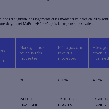
itions d'éligibilité des logements et les montants valables en 2026 sont
ture du guichet MaPrimeRénov'
après la suspension estivale :
Ménages aux
Ménages aux
Ménages
des
revenus très
revenus
revenus
s
modestes
modestes
interméd
 HT
80 %
60 %
45 %
24 000 €
18 000 €
13 500 €
€
maximum
maximum
maximu