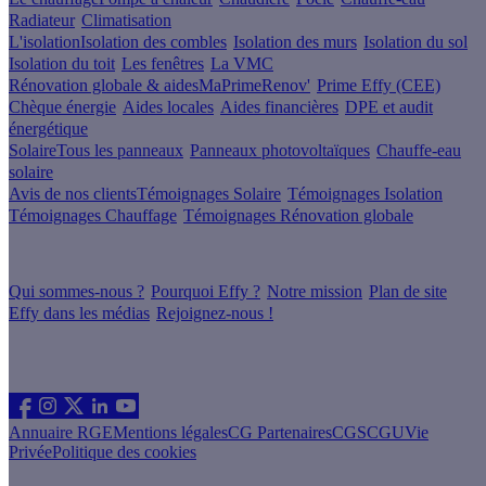
Radiateur
Climatisation
L'isolation
Isolation des combles
Isolation des murs
Isolation du sol
Isolation du toit
Les fenêtres
La VMC
Rénovation globale & aides
MaPrimeRenov'
Prime Effy (CEE)
Chèque énergie
Aides locales
Aides financières
DPE et audit
énergétique
Solaire
Tous les panneaux
Panneaux photovoltaïques
Chauffe-eau
solaire
Avis de nos clients
Témoignages Solaire
Témoignages Isolation
Témoignages Chauffage
Témoignages Rénovation globale
À propos
Qui sommes-nous ?
Pourquoi Effy ?
Notre mission
Plan de site
Effy dans les médias
Rejoignez-nous !
Les sites du groupe Effy
Suivez nous
Annuaire RGE
Mentions légales
CG Partenaires
CGS
CGU
Vie
Privée
Politique des cookies