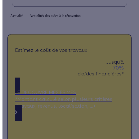
Actualité
Actualités des aides à la rénovation
Estimez le coût de vos travaux
Jusqu'à
70%
d'aides financières*
JE DÉCOUVRE MES PRIMES
*Montant calculé selon plusieurs critères
(travaux, revenus, localisation, …)