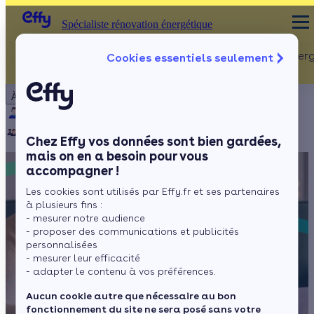
Spécialiste rénovation énergétique
Rénovation Ener
Cookies essentiels seulement
Spécialiste rénovation énergétique
Particulier
Artisan / installateur
Entreprise / collectivité
À propos
ISOLATION
Qui sommes-nous ?
Pourquoi Effy ?
Notre mission
Combles
Notre équipe
Rejoignez-nous
Presse
Chez Effy vos données sont bien gardées,
Murs
mais on en a besoin pour vous
accompagner !
Fenêtres
Les cookies sont utilisés par Effy.fr et ses partenaires
Sols
à plusieurs fins :
- mesurer notre audience
- proposer des communications et publicités
personnalisées
- mesurer leur efficacité
- adapter le contenu à vos préférences.
Aucun cookie autre que nécessaire au bon
fonctionnement du site ne sera posé sans votre