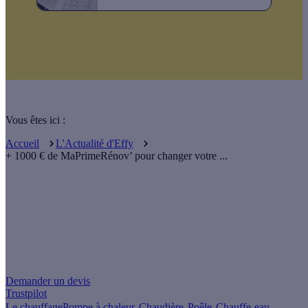
Vous êtes ici :
Accueil
L'Actualité d'Effy
+ 1000 € de MaPrimeRénov’ pour changer votre ...
Un projet de rénovation énergétique ?
Demander un devis
Trustpilot
Le chauffage
Pompe à chaleur
Chaudière
Poêle
Chauffe-eau