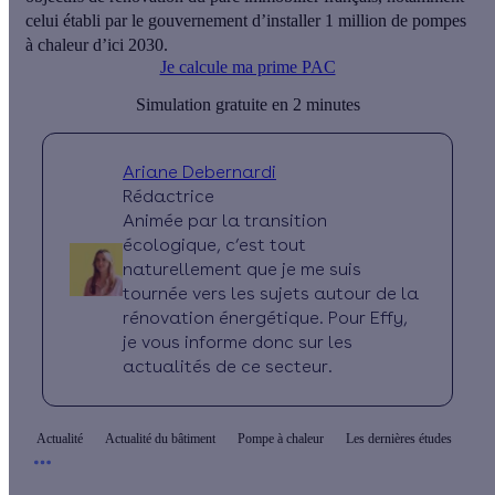
celui établi par le gouvernement d’installer 1 million de pompes
à chaleur d’ici 2030.
Je calcule ma prime PAC
Simulation gratuite en 2 minutes
Ariane Debernardi
Rédactrice
Animée par la transition
écologique, c’est tout
naturellement que je me suis
tournée vers les sujets autour de la
rénovation énergétique. Pour Effy,
je vous informe donc sur les
actualités de ce secteur.
Actualité
Actualité du bâtiment
Pompe à chaleur
Les dernières études