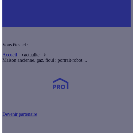
Vous êtes ici :
Accueil
actualite
Maison ancienne, gaz, fioul : portrait-robot ...
Devenez Partenaire Effy
et simplifiez-vous la vie !
Devenir partenaire
Nos services