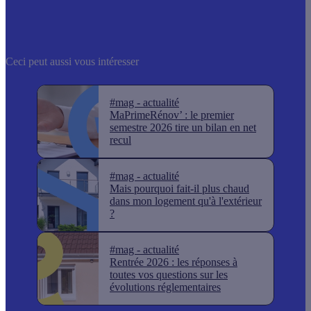
Ceci peut aussi vous intéresser
#mag - actualité
MaPrimeRénov’ : le premier
semestre 2026 tire un bilan en net
recul
#mag - actualité
Mais pourquoi fait-il plus chaud
dans mon logement qu'à l'extérieur
?
#mag - actualité
Rentrée 2026 : les réponses à
toutes vos questions sur les
évolutions réglementaires