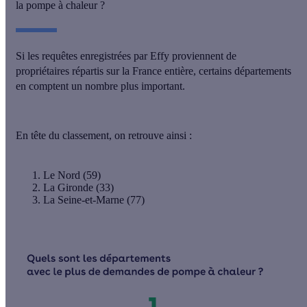
la pompe à chaleur ?
Si les requêtes enregistrées par Effy proviennent de
propriétaires répartis sur la France entière,
certains départements
en comptent un nombre plus important
.
En tête du classement, on retrouve ainsi :
Le Nord (59)
La Gironde (33)
La Seine-et-Marne (77)