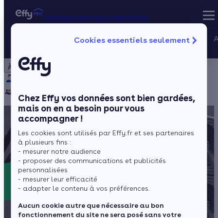
Spécialiste rénovation énergétique
Nos services
A
Cookies essentiels seulement
Spécialiste rénovation énergétique
Particulier
Artisan / installateur
Entreprise / collectivité
À propos
Projets Qualif
Qui sommes-nous ?
Pourquoi Effy ?
Notre mission
Gestion des P
Notre équipe
Rejoignez-nous
Presse
Chez Effy vos données sont bien gardées,
mais on en a besoin pour vous
accompagner !
Les cookies sont utilisés par Effy.fr et ses partenaires
à plusieurs fins :
- mesurer notre audience
- proposer des communications et publicités
personnalisées
- mesurer leur efficacité
- adapter le contenu à vos préférences.
Aucun cookie autre que nécessaire au bon
fonctionnement du site ne sera posé sans votre