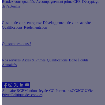
Rendez-vous qualifiés
Accompagnement prime CEE
Décryptage
de l'actualité
Nos conseils
Gestion de votre entreprise
Développement de votre activité
Qualifications
Réglementation
À propos
Qui sommes-nous ?
Nos guides
Nos services
Aides & Primes
Qualifications
Boîte à outils
Actualités
Les sites du groupe Effy
Suivez nous
Annuaire RGE
Mentions légales
CG Partenaires
CGS
CGU
Vie
Privée
Politique des cookies
Vous êtes un particulier souhaitant rénover son logement ?