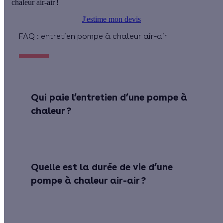
chaleur air-air !
J'estime mon devis
FAQ : entretien pompe à chaleur air-air
Qui paie l’entretien d’une pompe à
chaleur ?
Quelle est la durée de vie d’une
pompe à chaleur air-air ?