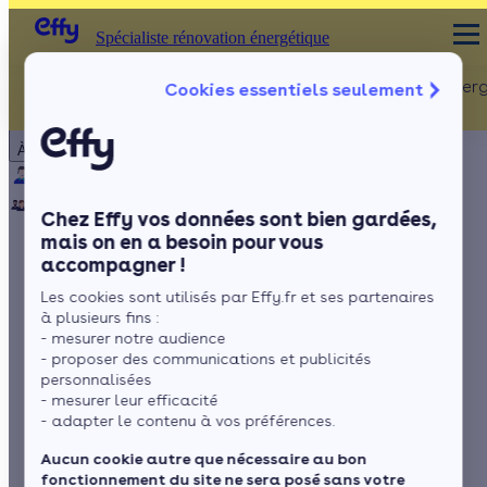
Spécialiste rénovation énergétique
Rénovation Ener
Cookies essentiels seulement
Spécialiste rénovation énergétique
Particulier
Artisan / installateur
Entreprise / collectivité
À propos
ISOLATION
Qui sommes-nous ?
Pourquoi Effy ?
Notre mission
Combles
Notre équipe
Rejoignez-nous
Presse
Chez Effy vos données sont bien gardées,
Murs
mais on en a besoin pour vous
accompagner !
Fenêtres
Comment effectuer
Les cookies sont utilisés par Effy.fr et ses partenaires
Sols
l’entretien de sa
à plusieurs fins :
- mesurer notre audience
pompe à chaleur air-
- proposer des communications et publicités
personnalisées
- mesurer leur efficacité
air ?
- adapter le contenu à vos préférences.
Aucun cookie autre que nécessaire au bon
fonctionnement du site ne sera posé sans votre