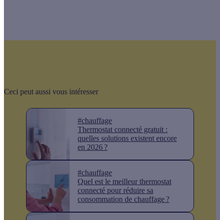
Ceci peut aussi vous intéresser
#chauffage
Thermostat connecté gratuit :
quelles solutions existent encore
en 2026 ?
#chauffage
Quel est le meilleur thermostat
connecté pour réduire sa
consommation de chauffage ?