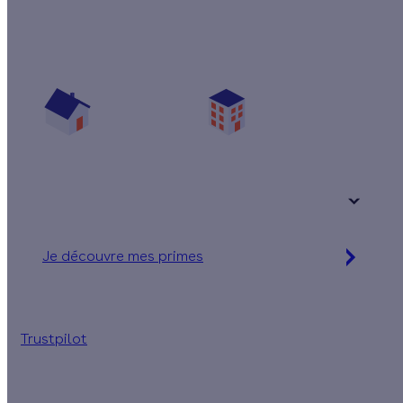
Quelles aides pour ma pompe à chaleur ?
Vos travaux concernent :
Une maison
Un appartement
Votre logement a été construit :
+ de 15 ans
Je découvre mes primes
Simulation gratuite en 2 minutes
Trustpilot