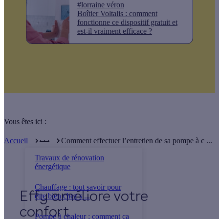
#lorraine véron
Boîtier Voltalis : comment
fonctionne ce dispositif gratuit et
est-il vraiment efficace ?
Vous êtes ici :
. . .
Accueil
Comment effectuer l’entretien de sa pompe à c ...
Travaux de rénovation
énergétique
Chauffage : tout savoir pour
Effy
être bien chez s ...
Pompe à chaleur : comment ça