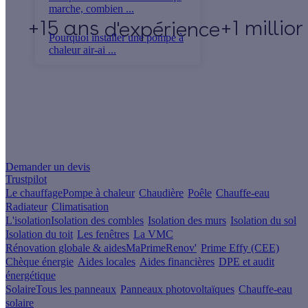
marche, combien ...
+15 ans
+1 millio
d'expérience
Pourquoi installer une pompe à
chaleur air-ai ...
Un projet de rénovation énergétique ?
Demander un devis
Trustpilot
Le chauffage
Pompe à chaleur
Chaudière
Poêle
Chauffe-eau
Radiateur
Climatisation
L'isolation
Isolation des combles
Isolation des murs
Isolation du sol
Isolation du toit
Les fenêtres
La VMC
Rénovation globale & aides
MaPrimeRenov'
Prime Effy (CEE)
Chèque énergie
Aides locales
Aides financières
DPE et audit
énergétique
Solaire
Tous les panneaux
Panneaux photovoltaïques
Chauffe-eau
solaire