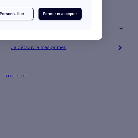
Une maison
Un appartement
Personnaliser
Fermer et accepter
Votre logement a été construit :
+ de 15 ans
Je découvre mes primes
Jusqu'à 90 % d'aides financières
Trustpilot