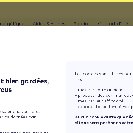
nergétique
Aides & Primes
Solaire
Confort d'été
N
CHAUFFAGE
Kit solaire plug & p
Climatis
Aides chaudière
les
Pompe à chaleur
Panneaux solaires
Climatis
Aides rénovation toiture
photovoltaïques
Poêle
Aides combles perdus
Film sol
Système solaire co
MaPrimeRénov' poêle à granulés
res
Chaudière
Les cookies sont utilisés par 
Aides chauffe-eau
Pergola
Chauffe-eau solair
fins :
t bien gardées,
thermodynamique
Chauffe-eau thermodyn
Store b
vous
Batterie panneaux 
- mesurer notre audience
Dépannage chauffage
- proposer des communicatio
- mesurer leur efficacité
novation énergétique :
- adapter le contenu à vos p
ssurer que vous êtes
e vos données par
Aucun cookie autre que né
site ne sera posé sans votr