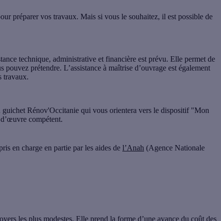
our préparer vos travaux. Mais si vous le souhaitez, il est possible de
tance technique, administrative et financière est prévu. Elle permet de
ous pouvez prétendre.
L’assistance à maîtrise d’ouvrage est également
s travaux.
u guichet Rénov'Occitanie
qui vous orientera vers le dispositif "Mon
 d’œuvre compétent.
pris en charge en partie par les aides de
l’Anah
(Agence Nationale
foyers les plus modestes. Elle prend la forme d’une avance du coût des