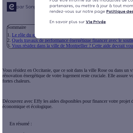
Pour être informé sur les modalités de co
partenaires, ou mettre à jour à tout mom
par
Sonya Drideche
5 min de lecture
rendez-vous sur notre page
Politique de
En savoir plus sur
Vie Privée
.
Sommaire
Le rôle du guichet Rénov'Occitanie dans votre chantier de rénov
Quels travaux de performance énergétique financer avec le souti
Vous résidez dans la ville de Montpellier ? Cette aide devrait vou
Vous résidez en Occitanie, que ce soit dans la ville Rose ou dans un v
rénovation énergétique de votre logement reste cruciale. Elle assure v
fortes chaleurs.
Découvrez avec Effy les aides disponibles pour financer votre projet d
économique et écologique.
En résumé :