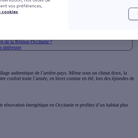
nservation, nos listes de
ent vos préférences,
s cookies
.
ation énergétique
en de la Région Occitanie ?
s intéresser
illage authentique de l’arrière-pays. Même sous un climat doux, la
otre confort toute l’année, en hiver comme en été, lors des épisodes de
e rénovation énergétique en Occitanie et profitez d’un habitat plus