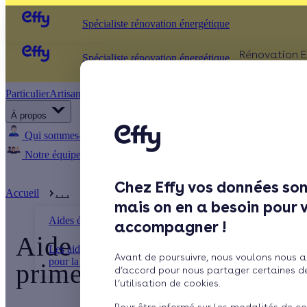
Spécialiste rénovation énergétique
Rénovation E
Spécialiste rénovation énergétique
Particulier
Artisan / installateur
Entreprise / collectivité
ISOLATIO
À propos
Comb
Qui sommes-nous ?
Pourquoi Effy ?
Notre mission
Murs
Notre équipe
Rejoignez-nous
Presse
Fenêt
Chez Effy vos données son
Sols
Accueil
. . .
Aide région Occitanie rénovation énergétique ...
mais on en a besoin pour 
Aides énergétiques
accompagner !
Aide région Occitanie ré
Les aides financières locales
Avant de poursuivre, nous voulons nous a
pour la rénovat ...
primes 2026
d’accord pour nous partager certaines d
l’utilisation de cookies.