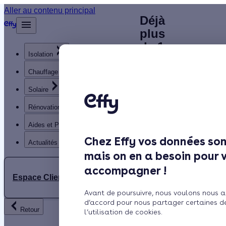
Installateur
Aller au contenu principal
Déjà
Accueil
plus
de poêle à
Annuaire
de 1
Poêle à bois
Baillargues :
Isolation
200
clients
Chauffage
contactez un
satisfaits
Solaire
artisan agréé
!
Rénovation globale
RGE près de
Aides et Primes
Rechercher
chez vous
Chez Effy vos données son
Trustpilot
Actualités
mais on en a besoin pour 
Poêle
accompagner !
à
Espace Client
bois
Incontournable à Baillargues
Avant de poursuivre, nous voulons nous a
:
d’accord pour nous partager certaines d
(région Occitanie) : un
Retour
l’utilisation de cookies.
Trouvez
système de chauffage bien