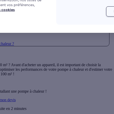
nservation, nos listes de
ent vos préférences,
s cookies
.
e 100 m² ?
 chaleur ?
m² ? Avant d'acheter un appareil, il est important de choisir la
d'optimiser les performances de votre pompe à chaleur et d'estimer votre
 100 m² !
stallant une pompe à chaleur !
 mon devis
uite en 2 minutes