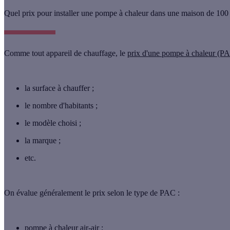
Quel prix pour installer une pompe à chaleur dans une maison de 100
Comme tout appareil de chauffage, le
prix d'une pompe à chaleur
(PA
la surface à chauffer ;
le nombre d'habitants ;
le modèle choisi ;
la marque ;
etc.
On évalue généralement
le prix selon le type de PAC
:
pompe à chaleur air-air
;