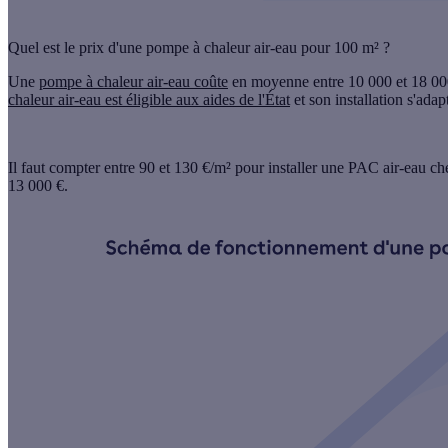
Quel est le prix d'une pompe à chaleur air-eau pour 100 m² ?
Une
pompe à chaleur air-eau coûte
en moyenne entre 10 000 et 18 00
chaleur air-eau est éligible aux aides de l'État
et son installation s'ada
Il faut compter entre 90 et 130 €/m² pour installer une PAC air-eau c
13 000 €
.