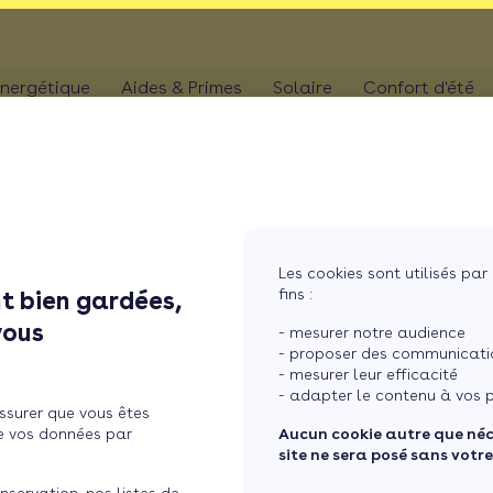
nergétique
Aides & Primes
Solaire
Confort d'été
N
CHAUFFAGE
Kit solaire plug & p
Climatis
Aides chaudière
les
Pompe à chaleur
Panneaux solaires
Climatis
Aides rénovation toiture
photovoltaïques
Poêle
Aides combles perdus
Film sol
Système solaire co
MaPrimeRénov' poêle à granulés
res
Chaudière
Les cookies sont utilisés par 
Aides chauffe-eau
Pergola
Chauffe-eau solair
fins :
t bien gardées,
thermodynamique
Chauffe-eau thermodyn
Store b
vous
Batterie panneaux 
- mesurer notre audience
Dépannage chauffage
- proposer des communicatio
- mesurer leur efficacité
ompe à chaleur pour une
- adapter le contenu à vos p
ssurer que vous êtes
e vos données par
Aucun cookie autre que né
site ne sera posé sans votr