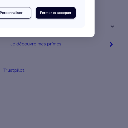
Une maison
Un appartement
Personnaliser
Fermer et accepter
Votre logement a été construit :
+ de 15 ans
Je découvre mes primes
Jusqu'à 16 560 € d'aides financières
Trustpilot