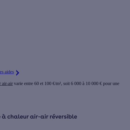
es. Profitez d'
aides jusqu'à 10 800 €
pour réduire votre devis !
es aides
 air-air
varie entre 60 et 100 €/m², soit
6 000 à 10 000 € pour une