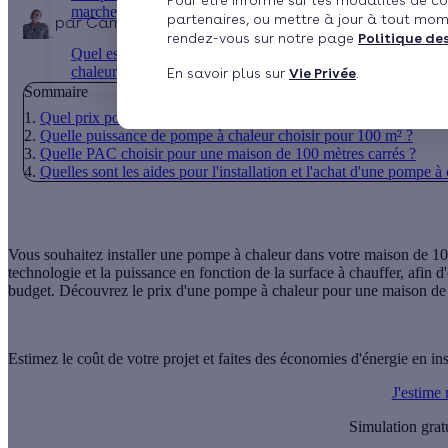
Pour être informé sur les modalités de co
marche, combien ...
partenaires, ou mettre à jour à tout mom
par
Camille Defougères
5 min de lecture
rendez-vous sur notre page
Politique de
Quel est le prix d’une pompe à
chaleur ?
En savoir plus sur
Vie Privée
.
Sommaire
Quel prix pour installer une pompe à chaleur dans une maison d
Quelle puissance de pompe à chaleur choisir pour 100 m² ?
Quelle PAC choisir pour une maison de 100 mètres carrés ?
Quelles sont les aides pour l'installation et l'achat d'une pompe à
Vous souhaitez installer une pompe à chaleur dans votre maison de 100 
technologie et la puissance en fonction de la surface à chauffer, afin 
budget. Découvrez le prix d'une pompe à chaleur pour une maison de
Estimez le coût de votre projet et faites des économies d'énergie en in
J'estime
Simulation grat