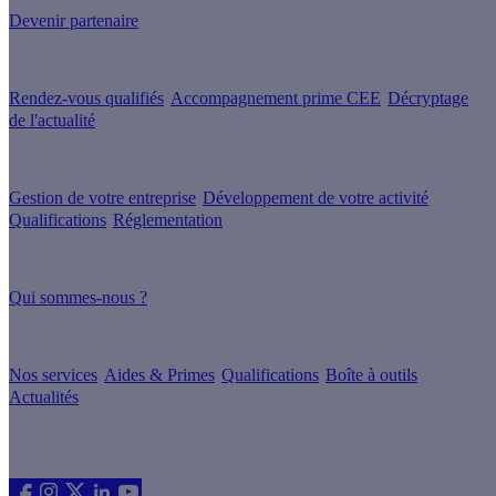
Devenir partenaire
Nos services
Rendez-vous qualifiés
Accompagnement prime CEE
Décryptage
de l'actualité
Nos conseils
Gestion de votre entreprise
Développement de votre activité
Qualifications
Réglementation
À propos
Qui sommes-nous ?
Nos guides
Nos services
Aides & Primes
Qualifications
Boîte à outils
Actualités
Les sites du groupe Effy
Suivez nous