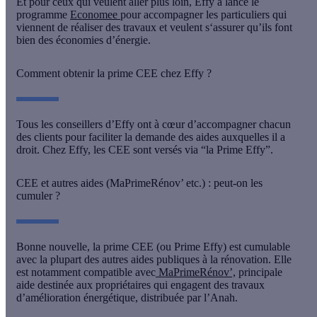
Et pour ceux qui veulent aller plus loin, Effy a lancé le
programme
Economee
pour accompagner les particuliers qui
viennent de réaliser des travaux et
veulent s‘assurer qu’ils font
bien des économies d’énergie
.
Comment obtenir la prime CEE chez Effy ?
Tous les conseillers d’Effy ont à cœur d’accompagner chacun
des clients pour faciliter la demande des aides auxquelles il a
droit. Chez Effy, les CEE sont versés via “
la Prime Effy
”.
CEE et autres aides (MaPrimeRénov’ etc.) : peut-on les
cumuler ?
Bonne nouvelle,
la prime CEE (ou Prime Effy) est cumulable
avec la plupart des autres aides publiques à la rénovation
. Elle
est notamment compatible avec
MaPrimeRénov’,
principale
aide destinée aux propriétaires qui engagent des travaux
d’amélioration énergétique, distribuée par l’Anah.