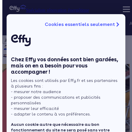
Spécialiste rénovation énergétique
Nos services
A
Cookies essentiels seulement
Spécialiste rénovation énergétique
Particulier
Artisan / installateur
Entreprise / collectivité
À propos
Projets Qualif
Qui sommes-nous ?
Pourquoi Effy ?
Notre mission
Gestion des P
Notre équipe
Rejoignez-nous
Presse
Chez Effy vos données sont bien gardées,
mais on en a besoin pour vous
accompagner !
Les cookies sont utilisés par Effy.fr et ses partenaires
à plusieurs fins :
- mesurer notre audience
- proposer des communications et publicités
personnalisées
- mesurer leur efficacité
- adapter le contenu à vos préférences.
Aucun cookie autre que nécessaire au bon
fonctionnement du site ne sera posé sans votre