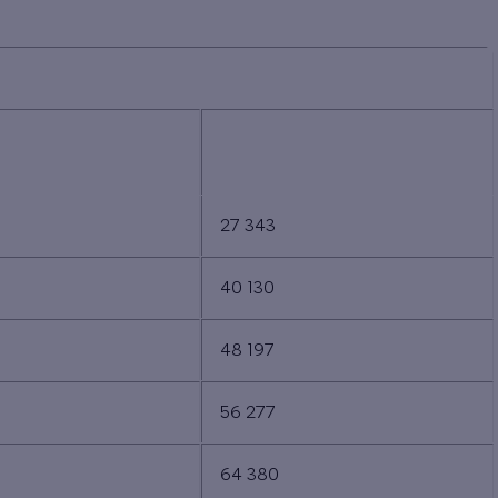
-FRANCE
X RESSOURCES TRÈS
MÉNAGES AUX RESSOURCES
ODESTES
MODESTES
27 343
40 130
48 197
56 277
64 380