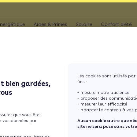
nergétique
Aides & Primes
Solaire
Confort d'été
N
CHAUFFAGE
Kit solaire plug & p
Climatis
Aides chaudière
les
Pompe à chaleur
Panneaux solaires
Climatis
Aides rénovation toiture
photovoltaïques
Poêle
Aides combles perdus
Film sol
Système solaire co
MaPrimeRénov' poêle à granulés
res
Chaudière
Les cookies sont utilisés par 
Aides chauffe-eau
Pergola
Chauffe-eau solair
fins :
t bien gardées,
thermodynamique
Chauffe-eau thermodyn
forfaits ...
Store b
vous
Batterie panneaux 
- mesurer notre audience
Dépannage chauffage
- proposer des communicatio
- mesurer leur efficacité
 2023 : les forfaits et
- adapter le contenu à vos p
ssurer que vous êtes
s aides de l'Anah
e vos données par
Aucun cookie autre que né
site ne sera posé sans votr