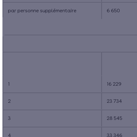
par personne supplémentaire
6 650
PRO
NOMBRE DE PERSONNES COMPOSANT
MÉNAGES AU
LE MÉNAGE
M
1
16 229
2
23 734
3
28 545
4
33 346