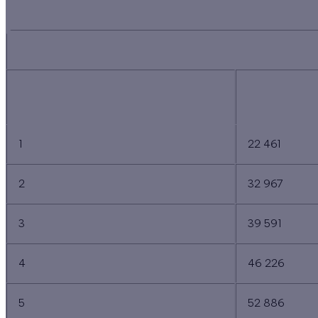
ILE-DE
NOMBRE DE PERSONNES COMPOSANT
MÉNAGES AU
LE MÉNAGE
M
1
22 461
2
32 967
3
39 591
4
46 226
5
52 886