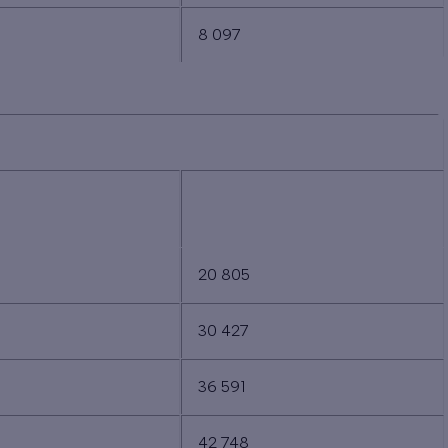
8 097
VINCE
X RESSOURCES TRÈS
MÉNAGES AUX RESSOURCES
ODESTES
MODESTES
20 805
30 427
36 591
42 748