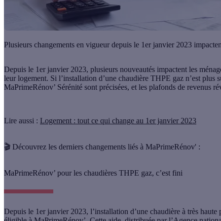
Plusieurs changements en vigueur depuis le 1er janvier 2023 impacten
Depuis le 1er janvier 2023, plusieurs nouveautés impactent les ménage
leur logement. Si l’installation d’une chaudière THPE gaz n’est plus 
MaPrimeRénov’ Sérénité sont précisées, et les plafonds de revenus ré
Lire aussi :
Logement : tout ce qui change au 1er janvier 2023
🎬 Découvrez les derniers changements liés à MaPrimeRénov' :
MaPrimeRénov’ pour les chaudières THPE gaz, c’est fini
Depuis le 1er janvier 2023, l’installation d’une chaudière à très hau
éligible à MaPrimeRénov’. Cette aide, distribuée par l’Agence nationale