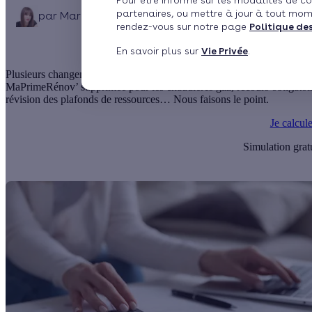
Pour être informé sur les modalités de co
partenaires, ou mettre à jour à tout mom
par
Mariana Gonçalves
Publié le 21/12/2022 à 13h05
rendez-vous sur notre page
Politique de
En savoir plus sur
Vie Privée
.
Plusieurs changements concernant les forfaits et conditions pour bénéf
MaPrimeRénov’ supprimée pour les chaudières gaz, recours obligatoi
révision des plafonds de ressources… Nous faisons le point.
Je calcul
Simulation grat