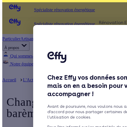
Spécialiste rénovation énergétique
Rénovation E
Spécialiste rénovation énergétique
Particulier
Artisan / installateur
Entreprise / collectivité
ISOLATIO
À propos
Comb
Qui sommes-nous ?
Pourquoi Effy ?
Notre mission
Murs
Notre équipe
Rejoignez-nous
Presse
Fenêt
Chez Effy vos données son
Sols
Accueil
L'Actualité d'Effy
Changement au 1er janvier 2023 : les 
mais on en a besoin pour 
accompagner !
Changement au 1er janvier
Avant de poursuivre, nous voulons nous a
barèmes évoluent pour le
d’accord pour nous partager certaines d
l’utilisation de cookies.