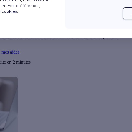
nservation, nos listes de
ent vos préférences,
Mis à jour le 05/08/2024 à 06h53
3 min de lecture
s cookies
.
icier des aides de l’Anah ont évolué au 1er janvier 2023.
re à Mon Accompagnateur Rénov’ pour les rénovations globales,
e mes aides
uite en 2 minutes