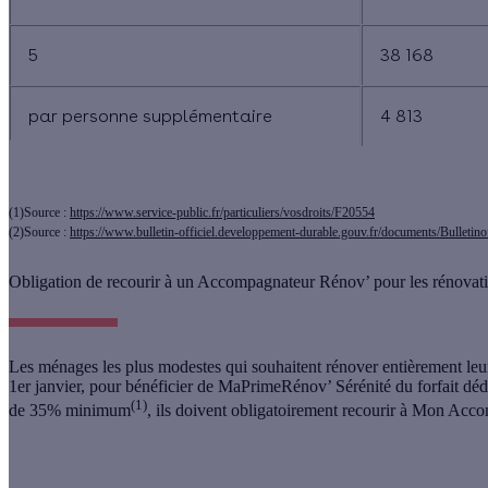
5
38 168
par personne supplémentaire
4 813
(1)Source :
https://www.service-public.fr/particuliers/vosdroits/F20554
(2)Source :
https://www.bulletin-officiel.developpement-durable.gouv.fr/documents/Bullet
Obligation de recourir à un Accompagnateur Rénov’ pour les rénovati
Les ménages les plus modestes qui souhaitent rénover entièrement leur
1er janvier, pour bénéficier de MaPrimeRénov’ Sérénité du forfait déd
(1)
de 35% minimum
, ils doivent obligatoirement recourir à Mon Ac