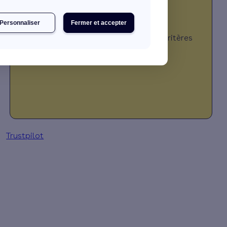
Personnaliser
Fermer et accepter
JE DÉCOUVRE MES PRIMES
*Montant calculé selon plusieurs critères
(travaux, revenus, localisation, …)
Trustpilot