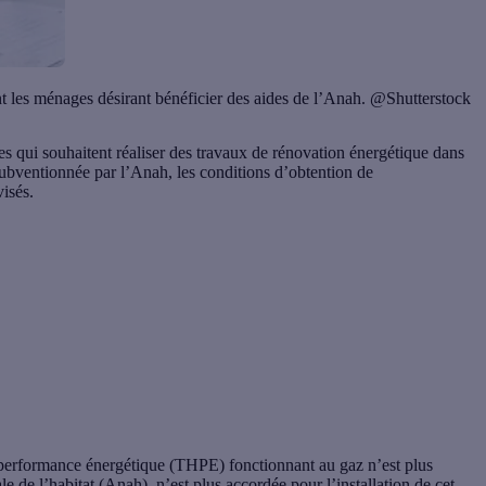
t les ménages désirant bénéficier des aides de l’Anah. @Shutterstock
s qui souhaitent réaliser des travaux de rénovation énergétique dans
subventionnée par l’Anah, les conditions d’obtention de
visés.
te performance énergétique (THPE) fonctionnant au gaz n’est plus
 de l’habitat (Anah), n’est plus accordée pour l’installation de cet