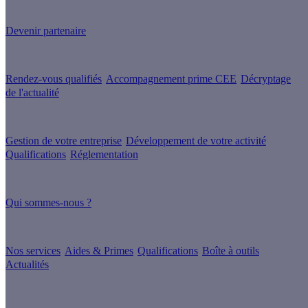
Devenez Partenaire Effy
et simplifiez-vous la vie !
Devenir partenaire
Nos services
Rendez-vous qualifiés
Accompagnement prime CEE
Décryptage
de l'actualité
Nos conseils
Gestion de votre entreprise
Développement de votre activité
Qualifications
Réglementation
À propos
Qui sommes-nous ?
Nos guides
Nos services
Aides & Primes
Qualifications
Boîte à outils
Actualités
Les sites du groupe Effy