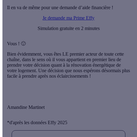
Il en va de même pour une demande d’aide financière !
Je demande ma Prime Effy
Simulation gratuite en 2 minutes
Vous ! 🙂
Bien évidemment,
vous êtes LE premier acteur de toute cette
chaîne
, dans le sens où il vous appartient en premier lieu de
prendre votre décision quant à la rénovation énergétique de
votre logement. Une décision que nous espérons désormais plus
facile à prendre après nos éclaircissements !
Amandine Martinet
*d'après les données Effy 2025