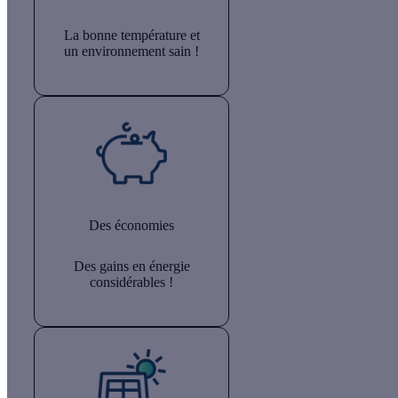
La bonne température et
un environnement sain !
Des économies
Des gains en énergie
considérables !