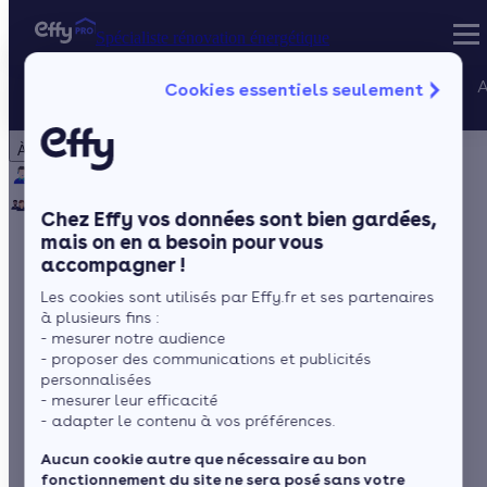
Spécialiste rénovation énergétique
Nos services
A
Cookies essentiels seulement
Spécialiste rénovation énergétique
Particulier
Artisan / installateur
Entreprise / collectivité
À propos
Projets Qualif
Qui sommes-nous ?
Pourquoi Effy ?
Notre mission
Gestion des P
Notre équipe
Rejoignez-nous
Presse
Chez Effy vos données sont bien gardées,
mais on en a besoin pour vous
accompagner !
Avec qui faire ses
Les cookies sont utilisés par Effy.fr et ses partenaires
travaux de rénovation
à plusieurs fins :
- mesurer notre audience
énergétique ?
- proposer des communications et publicités
personnalisées
- mesurer leur efficacité
- adapter le contenu à vos préférences.
par
Amandine Martinet
5 min de lecture
Aucun cookie autre que nécessaire au bon
fonctionnement du site ne sera posé sans votre