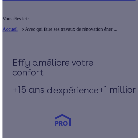
Vous êtes ici :
Accueil
Avec qui faire ses travaux de rénovation éner ...
Effy
+15 ans
+1 millio
d'expérience