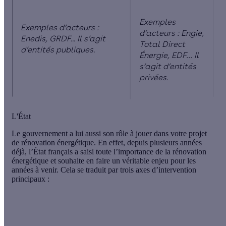
Exemples
Exemples d’acteurs :
d’acteurs : Engie,
Enedis, GRDF... Il s’agit
Total Direct
d’entités publiques.
Énergie, EDF… Il
s’agit d’entités
privées.
L'État
Le gouvernement a lui aussi son rôle à jouer dans votre projet
de rénovation énergétique. En effet, depuis plusieurs années
déjà, l’État français a saisi toute l’importance de la rénovation
énergétique et souhaite en faire un
véritable enjeu pour les
années à venir
. Cela se traduit par trois axes d’intervention
principaux :