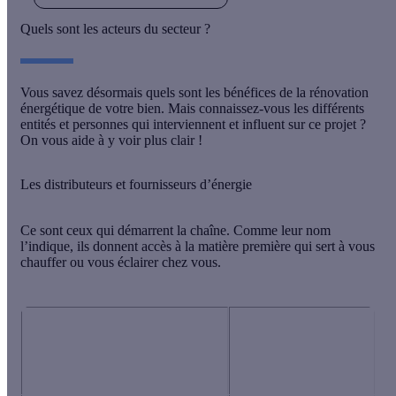
Quels sont les acteurs du secteur ?
Vous savez désormais quels sont les bénéfices de la rénovation
énergétique de votre bien. Mais connaissez-vous les
différents
entités et personnes
qui interviennent et influent sur ce projet ?
On vous aide à y voir plus clair !
Les distributeurs et fournisseurs d’énergie
Ce sont ceux qui démarrent la chaîne. Comme leur nom
l’indique, ils
donnent accès à la matière première
qui sert à vous
chauffer ou vous éclairer chez vous.
Les fournisseurs
Les distributeurs de gaz
de gaz et/ou
et/ou d’électricité
d’électricité