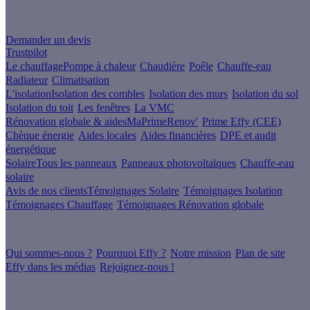
Un projet de rénovation énergétique ?
Demander un devis
Trustpilot
Le chauffage
Pompe à chaleur
Chaudière
Poêle
Chauffe-eau
Radiateur
Climatisation
L'isolation
Isolation des combles
Isolation des murs
Isolation du sol
Isolation du toit
Les fenêtres
La VMC
Rénovation globale & aides
MaPrimeRenov'
Prime Effy (CEE)
Chèque énergie
Aides locales
Aides financières
DPE et audit
énergétique
Solaire
Tous les panneaux
Panneaux photovoltaïques
Chauffe-eau
solaire
Avis de nos clients
Témoignages Solaire
Témoignages Isolation
Témoignages Chauffage
Témoignages Rénovation globale
À propos
Qui sommes-nous ?
Pourquoi Effy ?
Notre mission
Plan de site
Effy dans les médias
Rejoignez-nous !
Les sites du groupe Effy