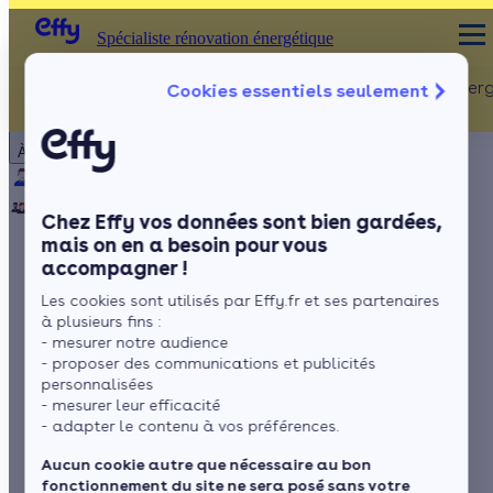
Spécialiste rénovation énergétique
Rénovation Ener
Cookies essentiels seulement
Spécialiste rénovation énergétique
Particulier
Artisan / installateur
Entreprise / collectivité
À propos
ISOLATION
Qui sommes-nous ?
Pourquoi Effy ?
Notre mission
Combles
Notre équipe
Rejoignez-nous
Presse
Chez Effy vos données sont bien gardées,
Murs
mais on en a besoin pour vous
accompagner !
Fenêtres
Quel est le prix d’une
Les cookies sont utilisés par Effy.fr et ses partenaires
Sols
batterie solaire en
à plusieurs fins :
- mesurer notre audience
2026 ?
- proposer des communications et publicités
personnalisées
- mesurer leur efficacité
- adapter le contenu à vos préférences.
par
Lorraine Véron
6 min de lecture
Aucun cookie autre que nécessaire au bon
fonctionnement du site ne sera posé sans votre