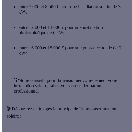
entre 7 000 et 8 500 €
pour une installation solaire de 3
kWc ;
entre 12 000 et 13 000 €
pour une installation
photovoltaïque de 6 kWc ;
entre 16 000 et 18 000 €
pour une puissance totale de 9
kWc.
💡Notre conseil
: pour dimensionner correctement votre
installation solaire, faites-vous conseiller par un
professionnel.
🎬 Découvrez en images le principe de l'autoconsommation
solaire :