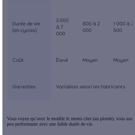
3 000
Durée de vie
800 à 2
1 000 à 2
à 7
(en cycles)
000
500
000
Coût
Élevé
Moyen
Moyen
Garanties
Variables selon les fabricants
Vous voyez qu’avec le modèle le moins cher (au plomb), vous aurez
peu performante avec une faible durée de vie.