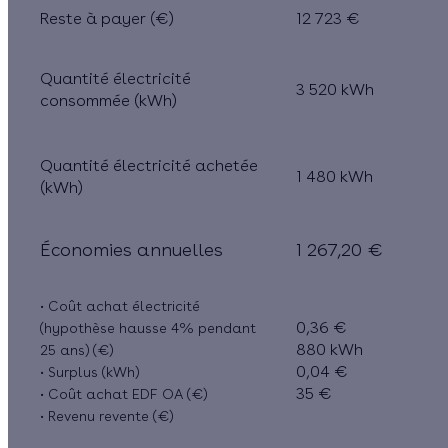
Reste à payer (€)
12 723 €
Quantité électricité
3 520 kWh
consommée (kWh)
Quantité électricité achetée
1 480 kWh
(kWh)
Économies annuelles
1 267,20 €
• Coût achat électricité
0,36 €
(hypothèse hausse 4% pendant
880 kWh
25 ans) (€)
0,04 €
• Surplus (kWh)
35 €
• Coût achat EDF OA (€)
• Revenu revente (€)