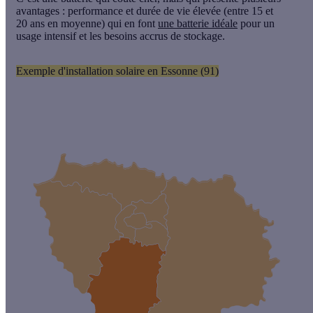
avantages :
performance et durée de vie élevée
(entre 15 et
20 ans en moyenne) qui en font
une batterie idéale
pour
un
usage intensif et les besoins accrus de stockage.
Exemple d'installation solaire en Essonne (91)