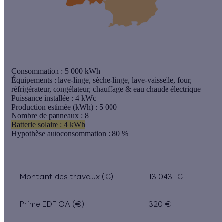
Consommation :
5 000 kWh
Équipements :
lave-linge, sèche-linge, lave-vaisselle, four,
réfrigérateur, congélateur, chauffage & eau chaude électrique
Puissance installée :
4 kWc
Production estimée (kWh)
: 5 000
Nombre de panneaux
: 8
Batterie solaire
: 4 kWh
Hypothèse autoconsommation
: 80 %
Montant des travaux (€)
13 043 €
Prime EDF OA (€)
320 €