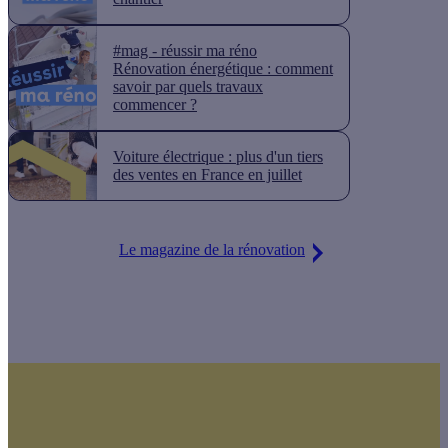
#mag - réussir ma réno
Rénovation énergétique : comment
savoir par quels travaux
commencer ?
Voiture électrique : plus d'un tiers
des ventes en France en juillet
Le magazine de la rénovation