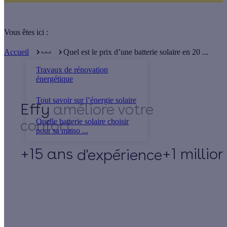
Vous êtes ici :
. . .
Accueil
Quel est le prix d’une batterie solaire en 20 ...
Travaux de rénovation
énergétique
Tout savoir sur l’énergie solaire
Effy
Quelle batterie solaire choisir
pour sa maiso ...
+15 ans
+1 millio
d'expérience