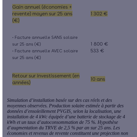
Gain annuel (économies +
revente) moyen sur 25 ans
1 302 €
(€)
• Facture annuelle SANS solaire
1 800 €
sur 25 ans (€)
533 €
• Facture annuelle AVEC solaire
sur 25 ans (€)
Retour sur investissement (en
10 ans
années)
Simulation d’installation basée sur des cas réels et des
moyennes observées. Production solaire estimée à partir des
données d’ensoleillement PVGIS, selon la localisation, une
installation de 4 kWc équipée d’une batterie de stockage de 4
kWh et un taux d’autoconsommation de 75 %. Hypothèse
d’augmentation du TRVE de 2,5 % par an sur 25 ans. Les
économies et revenus de revente constituent une projection non