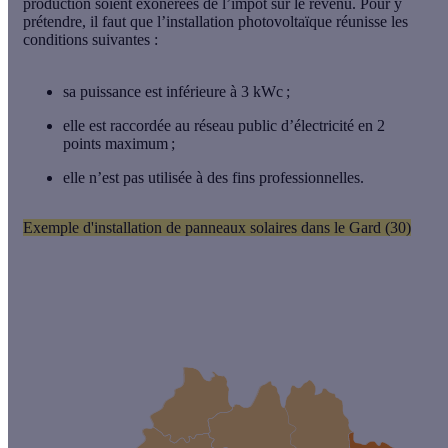
production soient
exonérées
de l’impôt sur le revenu. Pour y
prétendre, il faut que l’installation photovoltaïque réunisse les
conditions suivantes :
sa puissance est
inférieure à 3 kWc
;
elle est raccordée au réseau public d’électricité
en 2
points maximum
;
elle n’est
pas utilisée à des fins professionnelles
.
Exemple d'installation de panneaux solaires dans le Gard (30)