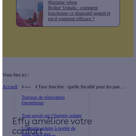
#lorraine véron
Boîtier Voltalis : comment
fonctionne ce dispositif gratuit et
est-il vraiment efficace ?
Vous êtes ici :
. . .
Accueil
Taxe foncière : quelle fiscalité pour les pan ...
Travaux de rénovation
énergétique
Tout savoir sur l’énergie solaire
Effy
L’énergie solaire à portée de
main grâce aux ...