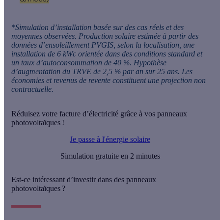
*Simulation d’installation basée sur des cas réels et des
moyennes observées. Production solaire estimée à partir des
données d’ensoleillement PVGIS, selon la localisation, une
installation de 6 kWc orientée dans des conditions standard et
un taux d’autoconsommation de 40 %. Hypothèse
d’augmentation du TRVE de 2,5 % par an sur 25 ans. Les
économies et revenus de revente constituent une projection non
contractuelle.
Réduisez votre facture d’électricité grâce à vos panneaux
photovoltaïques !
Je passe à l'énergie solaire
Simulation gratuite en 2 minutes
Est-ce intéressant d’investir dans des panneaux
photovoltaïques ?