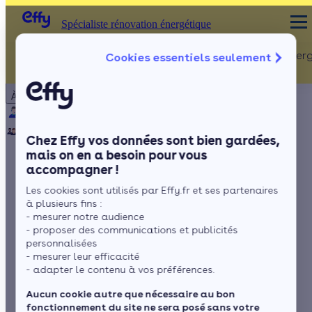
Spécialiste rénovation énergétique
Rénovation Ener
Cookies essentiels seulement
Spécialiste rénovation énergétique
Particulier
Artisan / installateur
Entreprise / collectivité
À propos
ISOLATION
Qui sommes-nous ?
Pourquoi Effy ?
Notre mission
Combles
Notre équipe
Rejoignez-nous
Presse
Chez Effy vos données sont bien gardées,
Murs
mais on en a besoin pour vous
accompagner !
Fenêtres
Taxe foncière : quelle
Les cookies sont utilisés par Effy.fr et ses partenaires
Sols
fiscalité pour les
à plusieurs fins :
- mesurer notre audience
panneaux
- proposer des communications et publicités
personnalisées
- mesurer leur efficacité
photovoltaïques ?
- adapter le contenu à vos préférences.
Aucun cookie autre que nécessaire au bon
fonctionnement du site ne sera posé sans votre