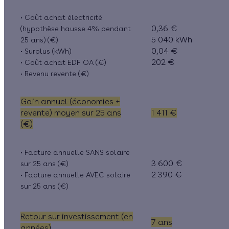
• Coût achat électricité
0,36 €
(hypothèse hausse 4% pendant
5 040 kWh
25 ans) (€)
0,04 €
• Surplus (kWh)
202 €
• Coût achat EDF OA (€)
• Revenu revente (€)
Gain annuel (économies +
revente) moyen sur 25 ans
1 411 €
(€)
• Facture annuelle SANS solaire
3 600 €
sur 25 ans (€)
2 390 €
• Facture annuelle AVEC solaire
sur 25 ans (€)
Retour sur investissement (en
7 ans
années)