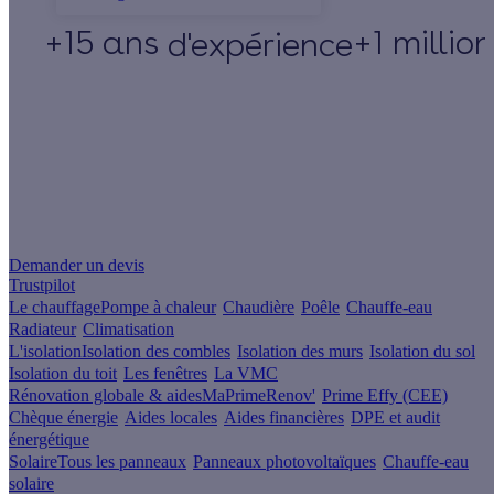
+15 ans
+1 millio
d'expérience
Un projet de rénovation énergétique ?
Demander un devis
Trustpilot
Le chauffage
Pompe à chaleur
Chaudière
Poêle
Chauffe-eau
Radiateur
Climatisation
L'isolation
Isolation des combles
Isolation des murs
Isolation du sol
Isolation du toit
Les fenêtres
La VMC
Rénovation globale & aides
MaPrimeRenov'
Prime Effy (CEE)
Chèque énergie
Aides locales
Aides financières
DPE et audit
énergétique
Solaire
Tous les panneaux
Panneaux photovoltaïques
Chauffe-eau
solaire