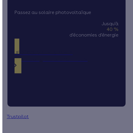
Passez au solaire photovoltaïque
Jusqu'à
40 %
d'économies d'énergie
JE DÉCOUVRE MES PRIMES
Simulation gratuite en 2 minutes
Trustpilot