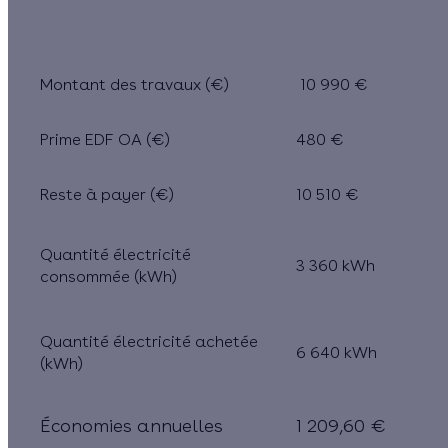
Montant des travaux (€)
10 990 €
Prime EDF OA (€)
480 €
Reste à payer (€)
10 510 €
Quantité électricité
3 360 kWh
consommée (kWh)
Quantité électricité achetée
6 640 kWh
(kWh)
Économies annuelles
1 209,60 €