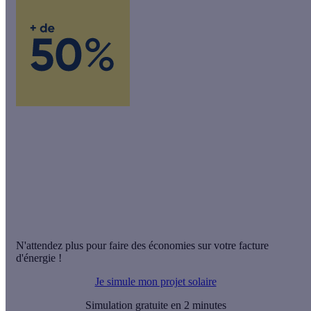
des Français avec une installation solaire
ont divisé au moins par 2
leur facture d'électricité.
Étude Ifop réalisée pour Effy auprès de 400 foyers français -
mai 2024
N'attendez plus pour faire des économies sur votre facture
d'énergie !
Je simule mon projet solaire
Simulation gratuite en 2 minutes