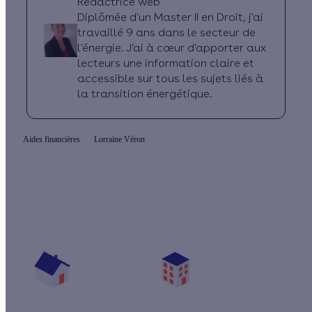
Rédactrice web
Diplômée d'un Master II en Droit, j'ai
travaillé 9 ans dans le secteur de
l'énergie. J'ai à cœur d'apporter aux
lecteurs une information claire et
accessible sur tous les sujets liés à
la transition énergétique.
Aides financières
Lorraine Véron
Quelles sont les aides pour mon projet ?
Vos travaux concernent :
Une maison
Un appartement
Votre logement a été construit :