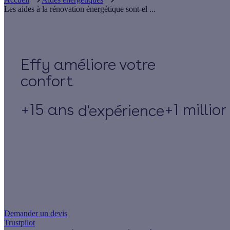
Les aides à la rénovation énergétique sont-el ...
Effy
+15 ans
+1 millio
d'expérience
Un projet de rénovation énergétique ?
Demander un devis
Trustpilot