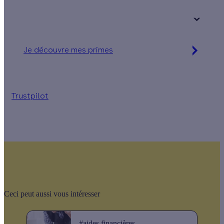
+ de 15 ans
Je découvre mes primes
Jusqu'à 90 % d'aides financières
Trustpilot
Ceci peut aussi vous intéresser
#aides financières