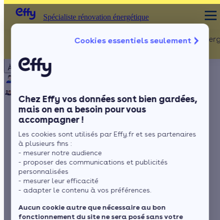
Spécialiste rénovation énergétique
Rénovation Ener
Cookies essentiels seulement
Spécialiste rénovation énergétique
Particulier
Artisan / installateur
Entreprise / collectivité
À propos
ISOLATION
Qui sommes-nous ?
Pourquoi Effy ?
Notre mission
Combles
Notre équipe
Rejoignez-nous
Presse
Chez Effy vos données sont bien gardées,
Murs
mais on en a besoin pour vous
accompagner !
Fenêtres
Les aides à la
Les cookies sont utilisés par Effy.fr et ses partenaires
Sols
rénovation
à plusieurs fins :
- mesurer notre audience
énergétique sont-elles
- proposer des communications et publicités
personnalisées
- mesurer leur efficacité
cumulables ?
- adapter le contenu à vos préférences.
Aucun cookie autre que nécessaire au bon
fonctionnement du site ne sera posé sans votre