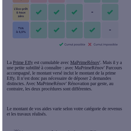
La
Prime Effy
est cumulable avec
MaPrimeRénov
'. Mais il y a
une petite subtilité à connaître : avec MaPrimeRénov'
Parcours
accompagné
,
le montant versé inclut le montant de la prime
Effy
. Il n’est donc pas nécessaire de déposer 2 demandes
distinctes. Avec MaPrimeRénov' Rénovation par geste, au
contraire, les deux procédures sont différentes.
Le montant de vos aides varie selon votre catégorie de revenus
et les travaux réalisés.