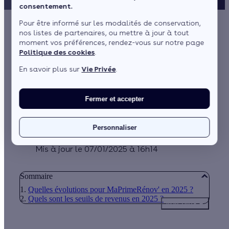
consentement.
Pour être informé sur les modalités de conservation,
nos listes de partenaires, ou mettre à jour à tout
MaPrimeRénov’ 2025
moment vos préférences, rendez-vous sur notre page
Politique des cookies
.
: de bonnes nouvelles
En savoir plus sur
Vie Privée
.
pour vos projets !
Fermer et accepter
par
Camille Trentesaux
4 min de lecture
Personnaliser
Publié le 10/12/2024 à 14h18
Mis à jour le 07/01/2025 à 16h14
Sommaire
Quelles évolutions pour MaPrimeRénov' en 2025 ?
Quels sont les seuils de revenus en 2025 ?
Voir plus