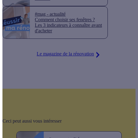
#mag - actualité
Comment choisir ses fenêtres ?
Les 3 indicateurs à connaître avant
d'acheter
Le magazine de la rénovation
Ceci peut aussi vous intéresser