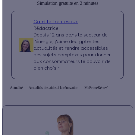
Simulation gratuite en 2 minutes
Camille Trentesaux
Rédactrice
Depuis 12 ans dans le secteur de
l'énergie, j'aime décrypter les
actualités et rendre accessibles
des sujets complexes pour donner
aux consommateurs le pouvoir de
bien choisir.
Actualité
Actualités des aides à la rénovation
MaPrimeRénov’