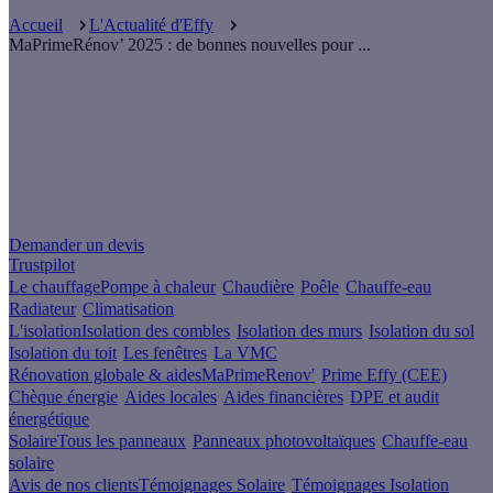
Accueil
L'Actualité d'Effy
MaPrimeRénov’ 2025 : de bonnes nouvelles pour ...
Un projet de rénovation énergétique ?
Demander un devis
Trustpilot
Le chauffage
Pompe à chaleur
Chaudière
Poêle
Chauffe-eau
Radiateur
Climatisation
L'isolation
Isolation des combles
Isolation des murs
Isolation du sol
Isolation du toit
Les fenêtres
La VMC
Rénovation globale & aides
MaPrimeRenov'
Prime Effy (CEE)
Chèque énergie
Aides locales
Aides financières
DPE et audit
énergétique
Solaire
Tous les panneaux
Panneaux photovoltaïques
Chauffe-eau
solaire
Avis de nos clients
Témoignages Solaire
Témoignages Isolation