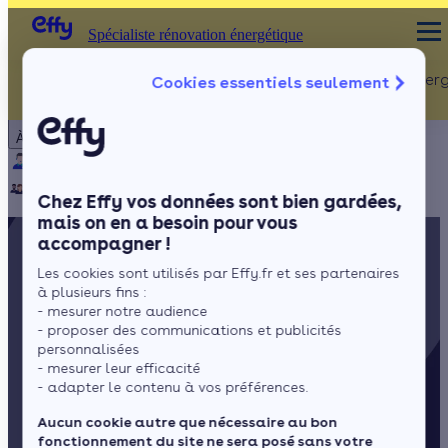
Spécialiste rénovation énergétique
Rénovation Ener
Cookies essentiels seulement
Spécialiste rénovation énergétique
Particulier
Artisan / installateur
Entreprise / collectivité
À propos
ISOLATION
Qui sommes-nous ?
Pourquoi Effy ?
Notre mission
Combles
Notre équipe
Rejoignez-nous
Presse
Chez Effy vos données sont bien gardées,
Murs
mais on en a besoin pour vous
accompagner !
Fenêtres
Les cookies sont utilisés par Effy.fr et ses partenaires
Sols
à plusieurs fins :
- mesurer notre audience
- proposer des communications et publicités
personnalisées
- mesurer leur efficacité
- adapter le contenu à vos préférences.
Aucun cookie autre que nécessaire au bon
fonctionnement du site ne sera posé sans votre