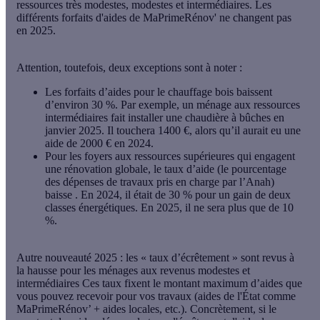
ressources très modestes, modestes et intermédiaires. Les
différents forfaits d'aides de MaPrimeRénov' ne changent pas
en 2025.
Attention, toutefois, deux exceptions sont à noter :
Les
forfaits d’aides pour le chauffage bois baissent
d’environ 30 %
. Par exemple, un ménage aux ressources
intermédiaires fait installer une chaudière à bûches en
janvier 2025. Il touchera 1400 €, alors qu’il aurait eu une
aide de 2000 € en 2024.
Pour les
foyers aux ressources supérieures
qui engagent
une rénovation globale, le taux d’aide (le pourcentage
des dépenses de travaux pris en charge par l’Anah)
baisse
. En 2024, il était de 30 % pour un gain de deux
classes énergétiques. En 2025, il ne sera plus que de 10
%.
Autre nouveauté 2025 : les
« taux d’écrêtement » sont revus à
la hausse
pour les ménages aux revenus modestes et
intermédiaires Ces taux fixent le montant maximum d’aides que
vous pouvez recevoir pour vos travaux (aides de l'État comme
MaPrimeRénov’ + aides locales, etc.). Concrètement, si le