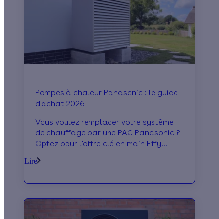
Pompes à chaleur Panasonic : le guide
d'achat 2026
Vous voulez remplacer votre système
de chauffage par une PAC Panasonic ?
Optez pour l'offre clé en main Effy
Sérénité. Nos artisans RGE réalisent les
Lire
travaux !