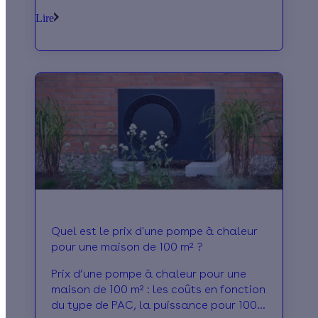
les avantages de cette marque !
Lire
Quel est le prix d'une pompe à chaleur
pour une maison de 100 m² ?
Prix d’une pompe à chaleur pour une
maison de 100 m² : les coûts en fonction
du type de PAC, la puissance pour 100