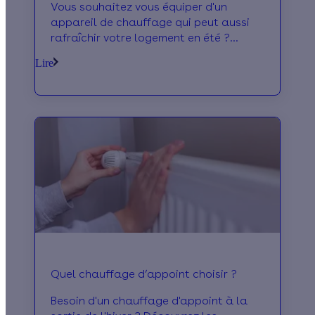
Vous souhaitez vous équiper d'un
appareil de chauffage qui peut aussi
rafraîchir votre logement en été ?
Découvrez le prix de la climatisation
Lire
réversible !
Quel chauffage d’appoint choisir ?
Besoin d'un chauffage d'appoint à la