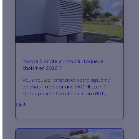
Pompe à chaleur Hitachi : laquelle
choisir en 2026 ?
Vous voulez remplacer votre système
de chauffage par une PAC Hitachi ?
Optez pour l'offre clé en main d'Effy.
Nos artisans RGE réalisent les travaux
Lire
et déduisent les aides de votre devis !