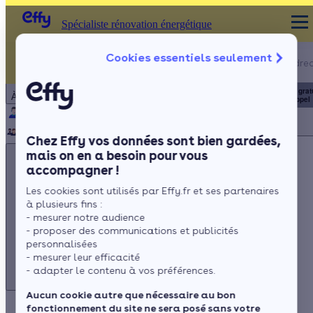
Spécialiste rénovation énergétique
Appelez-nous !
Cookies essentiels seulement
Spécialiste rénovation énergétique
du lundi au vendred
Particulier
Artisan / installateur
Entreprise / collectivité
8h à 19h
3456
Service grat
À propos
+ prix appel
Qui sommes-nous ?
Pourquoi Effy ?
Notre mission
Notre équipe
Rejoignez-nous
Presse
Chez Effy vos données sont bien gardées,
mais on en a besoin pour vous
accompagner !
Les cookies sont utilisés par Effy.fr et ses partenaires
à plusieurs fins :
Appelez-nous !
- mesurer notre audience
du lundi au vendredi - 8h à 19h
- proposer des communications et publicités
personnalisées
3456
Service gratuit
+ prix appel
- mesurer leur efficacité
- adapter le contenu à vos préférences.
Aucun cookie autre que nécessaire au bon
fonctionnement du site ne sera posé sans votre