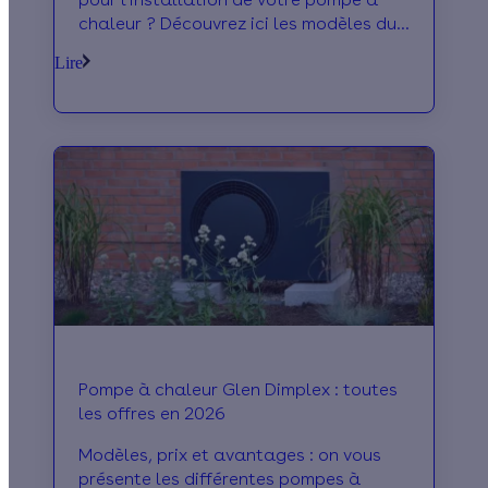
chaleur ? Découvrez ici les modèles du
fabricant, ses prix et les avis à son
Lire
sujet !
Pompe à chaleur Glen Dimplex : toutes
les offres en 2026
Modèles, prix et avantages : on vous
présente les différentes pompes à