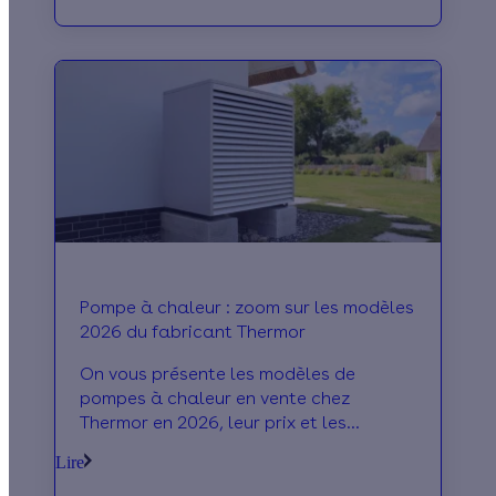
Pompe à chaleur : zoom sur les modèles
2026 du fabricant Thermor
On vous présente les modèles de
pompes à chaleur en vente chez
Thermor en 2026, leur prix et les
avantages de la marque !
Lire