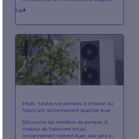
principaux !
Lire
Intuis : toutes les pompes à chaleur du
fabricant anciennement baptisé Auer
Découvrez les modèles de pompes à
chaleur du fabricant Intuis,
anciennement nommé Auer, leur prix et