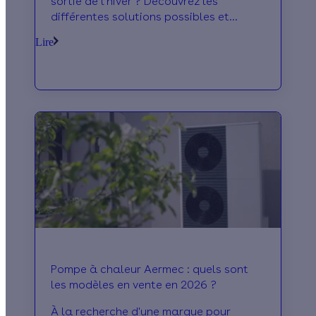
sortie de l'hiver ? Découvrez les
différentes solutions possibles et
économiques: cheminée, radiateur
Lire
soufflant ou électrique, poêle à pétrole
ou à gaz, poêle à bois, on vous dit tout
!
Pompe à chaleur Aermec : quels sont
les modèles en vente en 2026 ?
À la recherche d'une marque pour