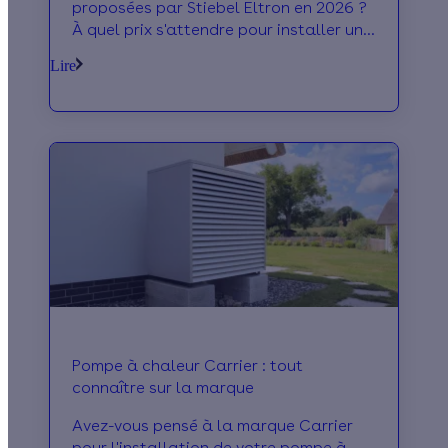
proposées par Stiebel Eltron en 2026 ?
À quel prix s'attendre pour installer une
PAC de la marque allemande ? On vous
Lire
dit tout !
Pompe à chaleur Carrier : tout
connaître sur la marque
Avez-vous pensé à la marque Carrier
pour l'installation de votre pompe à