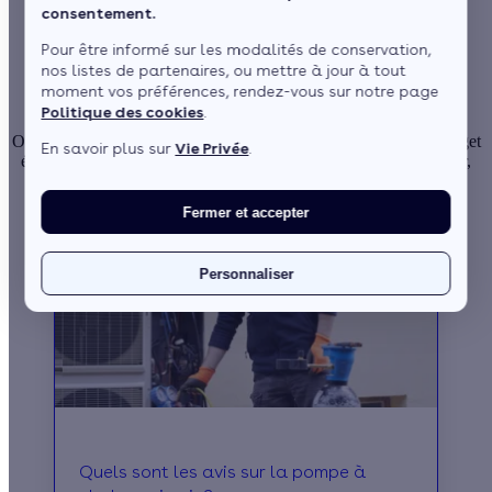
Découvrez tous nos articles
consentement.
sur le chauffage de votre
Pour être informé sur les modalités de conservation,
nos listes de partenaires, ou mettre à jour à tout
logement
moment vos préférences, rendez-vous sur notre page
Politique des cookies
.
Optimisez le confort de votre maison tout en maîtrisant votre budget
En savoir plus sur
Vie Privée
.
énergie ! Retrouvez ici tous nos conseils et solutions pour choisir,
entretenir et améliorer votre système de chauffage.
Fermer et accepter
Personnaliser
Quels sont les avis sur la pompe à