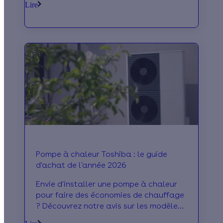
Lire
sujet !
Pompe à chaleur Toshiba : le guide
d'achat de l'année 2026
Envie d'installer une pompe à chaleur
pour faire des économies de chauffage
? Découvrez notre avis sur les modèles
en vente chez Toshiba en 2026 !