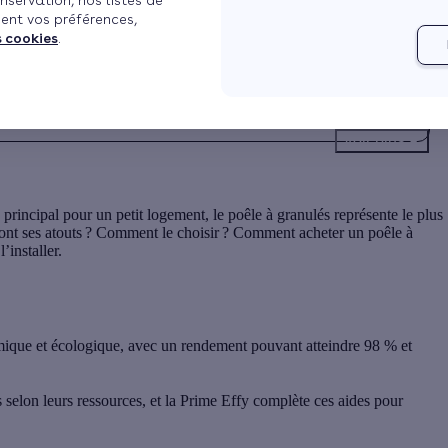
nservation, nos listes de
ent vos préférences,
s cookies
.
Voir plus
ncipal pour un petit logement, le poêle à granulés représente le plus
 sont ses atouts ? Comment le choisir ? Comment acheter un poêle à
’installer.
ique et écologique, avec un rendement pouvant atteindre 98 % et
selon leurs ressources, et la Prime Effy complète ces aides pour