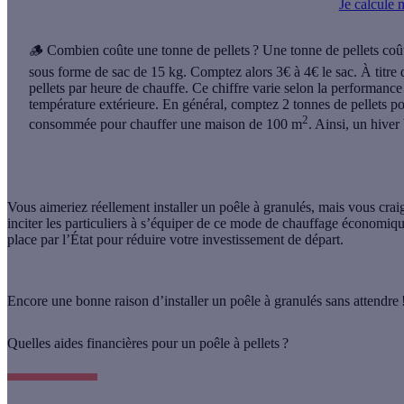
Je calcule 
🪵 Combien coûte une tonne de pellets ?
Une tonne de pellets coût
sous forme de sac de 15 kg. Comptez alors 3€ à 4€ le sac. À titr
pellets par heure de chauffe. Ce chiffre varie selon la performance d
température extérieure. En général, comptez 2 tonnes de pellets p
2
consommée pour chauffer une maison de 100 m
. Ainsi, un hive
Vous aimeriez réellement installer un
poêle à granulés
, mais vous crai
inciter les particuliers à s’équiper de ce mode de chauffage économiq
place par l’État pour réduire votre investissement de départ.
Encore une bonne raison d’installer un
poêle à granulés
sans attendre 
Quelles aides financières pour un poêle à pellets ?