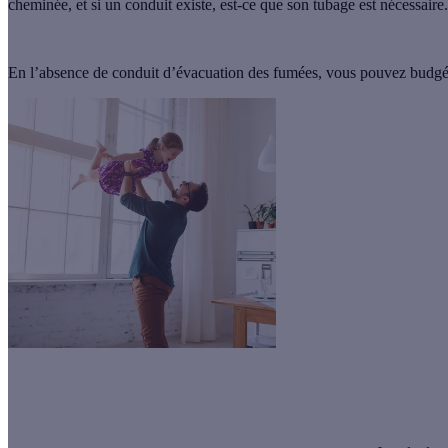
cheminée, et si un conduit existe, est-ce que son tubage est nécessaire.
En l’absence de conduit d’évacuation des fumées, vous pouvez budgéti
L'installation d'un poêle est éligible à la Prime Effy.
Avec notre offre S
financières de votre devis.