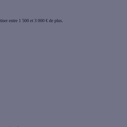
ser entre 1 500 et 3 000 € de plus.
érénité, vous choisissez un artisan RGE et nous déduisons les aides