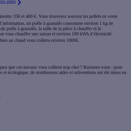
mes aides
eentre 350 et 400 €. Vous trouverez souvent les pellets en vente
e d’information, un poêle à granulés consomme environ 1 kg de
u poêle à granulés, la taille de la pièce à chauffer et la
our vous chauffer une saison et environ 100 kWh d’électricité
r bien au chaud vous coûtera environ 1000€.
gnez que ces travaux vous coûtent trop cher ? Rassurez-vous : pour
ue et écologique, de nombreuses aides et subventions ont été mises en
!