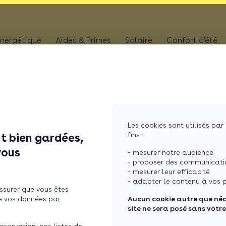
nergétique
Aides & Primes
Solaire
Confort d'été
N
CHAUFFAGE
Kit solaire plug & p
Climatis
Aides chaudière
les
Pompe à chaleur
Panneaux solaires
Climatis
Aides rénovation toiture
photovoltaïques
Poêle
Aides combles perdus
Film sol
Système solaire co
MaPrimeRénov' poêle à granulés
res
Chaudière
Les cookies sont utilisés par 
Aides chauffe-eau
Pergola
Chauffe-eau solair
fins :
t bien gardées,
thermodynamique
Chauffe-eau thermodyn
Store b
vous
Batterie panneaux 
- mesurer notre audience
Dépannage chauffage
- proposer des communicatio
- mesurer leur efficacité
à granulés
- adapter le contenu à vos p
ssurer que vous êtes
e vos données par
Aucun cookie autre que né
site ne sera posé sans votr