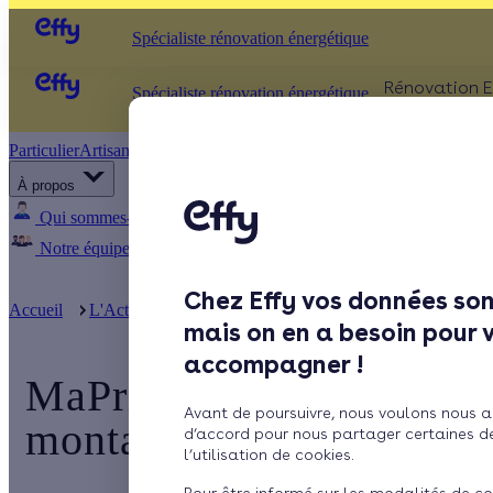
Spécialiste rénovation énergétique
Rénovation E
Spécialiste rénovation énergétique
Particulier
Artisan / installateur
Entreprise / collectivité
ISOLATIO
À propos
Comb
Qui sommes-nous ?
Pourquoi Effy ?
Notre mission
Murs
Notre équipe
Rejoignez-nous
Presse
Fenêt
Chez Effy vos données son
Sols
Accueil
L'Actualité d'Effy
MaPrimeRénov’ 2021 : découvrez le
mais on en a besoin pour 
accompagner !
MaPrimeRénov’ 2021 : d
Avant de poursuivre, nous voulons nous a
montants
d’accord pour nous partager certaines d
l’utilisation de cookies.