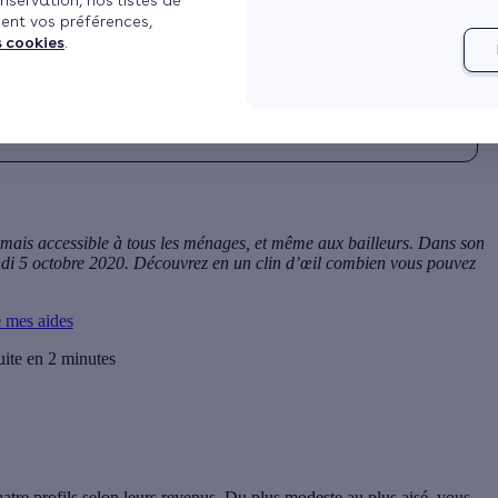
nservation, nos listes de
ent vos préférences,
is à jour le 05/08/2024 à 07h27
2 min de lecture
s cookies
.
rmais accessible à tous les ménages, et même aux bailleurs. Dans son
ndi 5 octobre 2020. Découvrez en un clin d’œil combien vous pouvez
e mes aides
uite en 2 minutes
tre profils selon leurs revenus. Du plus modeste au plus aisé, vous