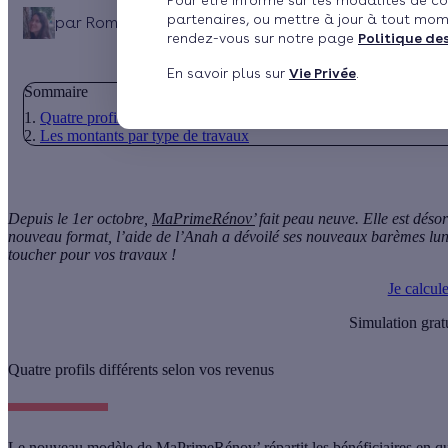
Pour être informé sur les modalités de co
partenaires, ou mettre à jour à tout mom
par
Romane Saget
Publié le 05/10/2020 à 09h27
M
rendez-vous sur notre page
Politique de
En savoir plus sur
Vie Privée
.
Sommaire
Quatre profils différents selon vos revenus
Les montants par type de travaux
Depuis le 1er octobre,
MaPrimeRénov’
fait peau neuve. Elle est déso
nouveau format, l’aide de l’Anah a dévoilé ses nouveaux barèmes lu
toucher pour vos travaux !
Je calcul
Simulation grat
Quatre profils différents selon vos revenus
Le nouveau modèle de MaPrimeRénov’ répartit les bénéficiaires en qua