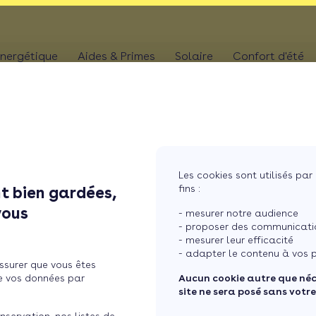
nergétique
Aides & Primes
Solaire
Confort d'été
N
CHAUFFAGE
Kit solaire plug & p
Climatis
Aides chaudière
les
Pompe à chaleur
Panneaux solaires
Climatis
Aides rénovation toiture
photovoltaïques
Poêle
Aides combles perdus
Film sol
Système solaire co
MaPrimeRénov' poêle à granulés
res
Chaudière
Les cookies sont utilisés par 
Aides chauffe-eau
Pergola
Chauffe-eau solair
fins :
t bien gardées,
thermodynamique
Chauffe-eau thermodyn
s nouveaux m ...
Store b
vous
Batterie panneaux 
- mesurer notre audience
Dépannage chauffage
- proposer des communicatio
- mesurer leur efficacité
écouvrez les nouveaux
- adapter le contenu à vos p
ssurer que vous êtes
e vos données par
Aucun cookie autre que né
site ne sera posé sans votr