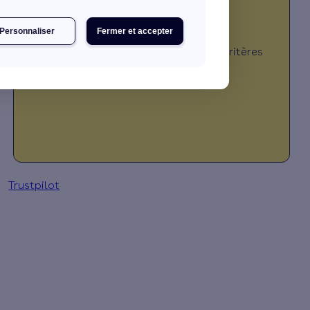
Personnaliser
Fermer et accepter
JE DÉCOUVRE MES PRIMES
*Montant calculé selon plusieurs critères
(travaux, revenus, localisation, …)
Trustpilot