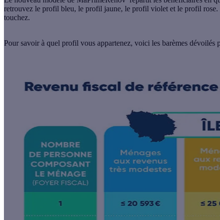
retrouvez
le profil bleu, le profil jaune, le profil violet et le profil rose.
touchez.
Pour savoir à quel profil vous appartenez, voici les barèmes dévoilés