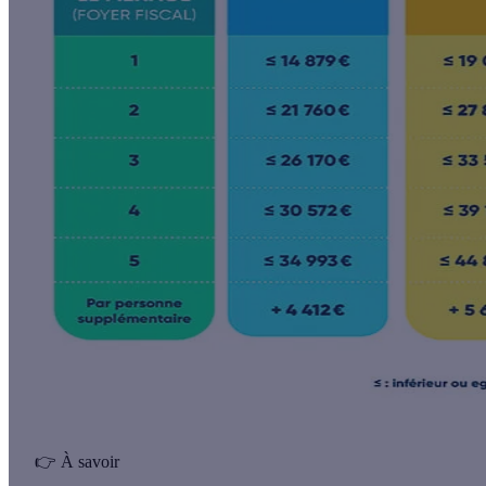
👉
À savoir