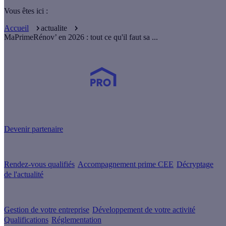
Vous êtes ici :
Accueil
actualite
MaPrimeRénov’ en 2026 : tout ce qu'il faut sa ...
Devenez Partenaire Effy
et simplifiez-vous la vie !
Devenir partenaire
Nos services
Rendez-vous qualifiés
Accompagnement prime CEE
Décryptage
de l'actualité
Nos conseils
Gestion de votre entreprise
Développement de votre activité
Qualifications
Réglementation