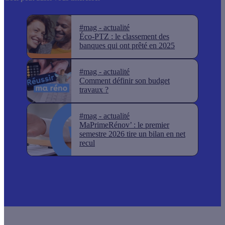
#mag - actualité
Éco-PTZ : le classement des
banques qui ont prêté en 2025
#mag - actualité
Comment définir son budget
travaux ?
#mag - actualité
MaPrimeRénov’ : le premier
semestre 2026 tire un bilan en net
recul