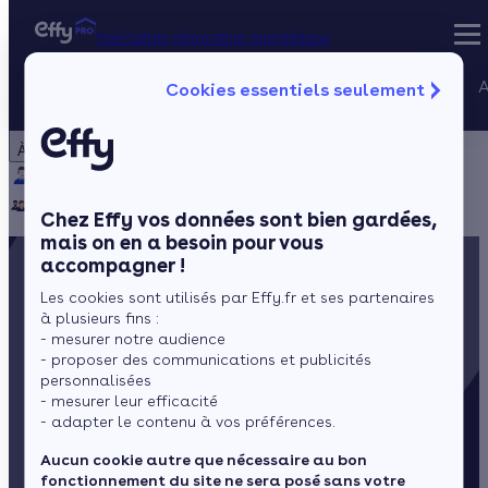
Spécialiste rénovation énergétique
Nos services
A
Cookies essentiels seulement
Spécialiste rénovation énergétique
Particulier
Artisan / installateur
Entreprise / collectivité
À propos
Projets Qualif
Qui sommes-nous ?
Pourquoi Effy ?
Notre mission
Gestion des P
Notre équipe
Rejoignez-nous
Presse
Chez Effy vos données sont bien gardées,
mais on en a besoin pour vous
accompagner !
Les cookies sont utilisés par Effy.fr et ses partenaires
à plusieurs fins :
- mesurer notre audience
- proposer des communications et publicités
personnalisées
- mesurer leur efficacité
- adapter le contenu à vos préférences.
Aucun cookie autre que nécessaire au bon
fonctionnement du site ne sera posé sans votre