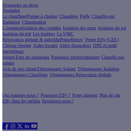
Demander un devis
Trustpilot
Le chauffage
Pompe à chaleur
Chaudière
Poêle
Chauffe-eau
Radiateur
Climatisation
L'isolation
Isolation des combles
Isolation des murs
Isolation du sol
Isolation du toit
Les fenêtres
La VMC
Rénovation globale & aides
MaPrimeRenov'
Prime Effy (CEE)
Chèque énergie
Aides locales
Aides financières
DPE et audit
énergétique
Solaire
Tous les panneaux
Panneaux photovoltaïques
Chauffe-eau
solaire
Avis de nos clients
Témoignages Solaire
Témoignages Isolation
Témoignages Chauffage
Témoignages Rénovation globale
À propos
Qui sommes-nous ?
Pourquoi Effy ?
Notre mission
Plan de site
Effy dans les médias
Rejoignez-nous !
Les sites du groupe Effy
Suivez nous