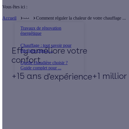
Vous êtes ici :
. . .
Accueil
Comment réguler la chaleur de votre chauffage ...
Travaux de rénovation
énergétique
Chauffage : tout savoir pour
Effy
être bien chez s ...
Quelle chaudière choisir ?
Guide complet pour ...
+15 ans
+1 millio
d'expérience
Un projet de rénovation énergétique ?