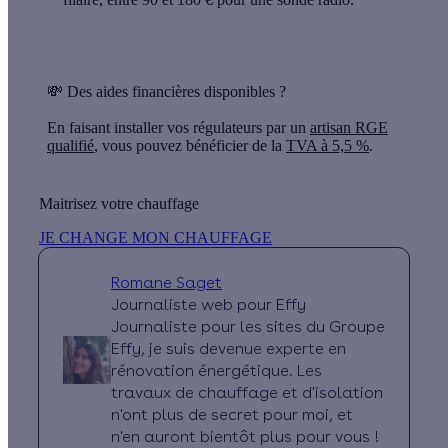
💸 Des aides financières disponibles ?
En faisant installer vos régulateurs par un
artisan RGE
qualifié
, vous pouvez bénéficier de la
TVA à 5,5 %
.
Maitrisez votre chauffage
JE CHANGE MON CHAUFFAGE
Romane Saget
Journaliste web pour Effy
Journaliste pour les sites du Groupe
Effy, je suis devenue experte en
rénovation énergétique. Les
travaux de chauffage et d'isolation
n'ont plus de secret pour moi, et
n'en auront bientôt plus pour vous !