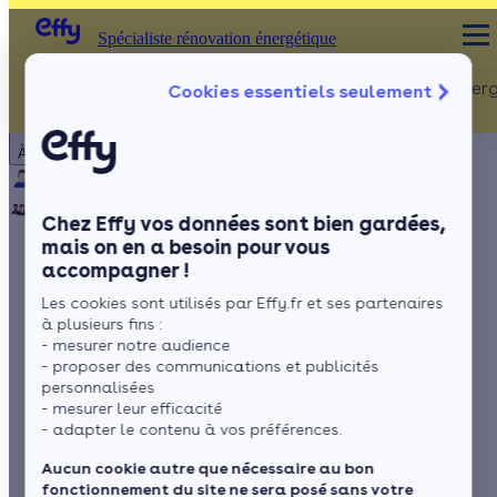
Spécialiste rénovation énergétique
Rénovation Ener
Cookies essentiels seulement
Spécialiste rénovation énergétique
Particulier
Artisan / installateur
Entreprise / collectivité
À propos
ISOLATION
Qui sommes-nous ?
Pourquoi Effy ?
Notre mission
Combles
Notre équipe
Rejoignez-nous
Presse
Chez Effy vos données sont bien gardées,
Murs
mais on en a besoin pour vous
accompagner !
Fenêtres
Comment réguler la
Les cookies sont utilisés par Effy.fr et ses partenaires
Sols
chaleur de votre
à plusieurs fins :
- mesurer notre audience
chauffage ?
- proposer des communications et publicités
personnalisées
- mesurer leur efficacité
- adapter le contenu à vos préférences.
par
Romane Saget
5 min de lecture
Aucun cookie autre que nécessaire au bon
fonctionnement du site ne sera posé sans votre