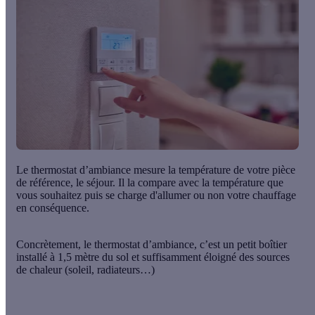
Le thermostat d’ambiance mesure la température de votre pièce
de référence, le séjour. Il la
compare avec la température que
vous souhaitez
puis se charge d'allumer ou non votre chauffage
en conséquence.
Concrètement, le thermostat d’ambiance, c’est un petit boîtier
installé à 1,5 mètre du sol et suffisamment éloigné des sources
de chaleur (soleil, radiateurs…)