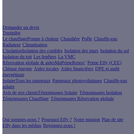
Un projet de rénovation énergétique ?
Demander un devis
Trustpilot
Le chauffage
Pompe à chaleur
Chaudière
Poêle
Chauffe-eau
Radiateur
Climatisation
L'isolation
Isolation des combles
Isolation des murs
Isolation du sol
Isolation du toit
Les fenêtres
La VMC
Rénovation globale & aides
MaPrimeRenov'
Prime Effy (CEE)
Chèque énergie
Aides locales
Aides financières
DPE et audit
énergétique
Solaire
Tous les panneaux
Panneaux photovoltaïques
Chauffe-eau
solaire
Avis de nos clients
Témoignages Solaire
Témoignages Isolation
Témoignages Chauffage
Témoignages Rénovation globale
À propos
Qui sommes-nous ?
Pourquoi Effy ?
Notre mission
Plan de site
Effy dans les médias
Rejoignez-nous !
Les sites du groupe Effy