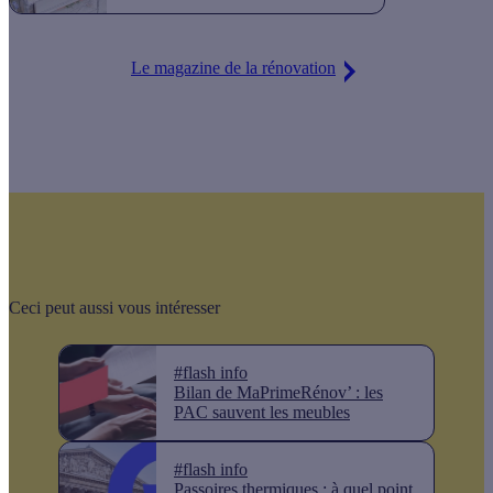
Le magazine de la rénovation
Ceci peut aussi vous intéresser
#flash info
Bilan de MaPrimeRénov’ : les
PAC sauvent les meubles
#flash info
Passoires thermiques : à quel point