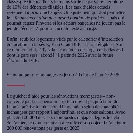
classes). Exit par ailleurs le bonus sortie de passoire thermique
de 10% des dépenses éligibles. Les taux d’aides actuels
resteraient
a priori
inchangés. Un ajustement qui doit permettre
le «
financement d’un plus grand nombre de projets
» mais qui
pourrait causer l’inverse si les acteurs bancaires ne jouent pas le
jeu de l’éco-PTZ pour financer le reste à charge.
Enfin, seuls les logements visés par le calendrier d’interdiction
de location – classés E, F ou G au DPE – seront éligibles
. Sur
ce dernier point, Effy salue le maintien des logements classés E
dont le parc sera "abondé" à partir de 2026 avec la future
réforme du DPE.
Statuquo pour les monogestes jusqu’à la fin de l’année 2025
Le guichet d’aide pour les rénovations monogestes – non-
concerné par la suspension – restera ouvert jusqu’à la fin de
l’année
précise le ministère. Un maintien selon
des modalités
inchangées
par rapport à aujourd’hui et que nous saluons. Avec
plus de 100 000 dossiers monogestes engagés depuis le début
de l’année, le Gouvernement a réaffirmé son objectif d’atteindre
200 000 rénovations par geste en 2025.