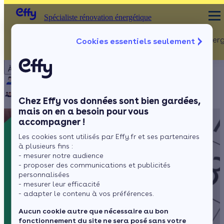
Spécialiste rénovation énergétique
Rénovation Ener
Cookies essentiels seulement
Spécialiste rénovation énergétique
Particulier
Artisan / installateur
Entreprise / collectivité
À propos
ISOLATION
Qui sommes-nous ?
Pourquoi Effy ?
Notre mission
Combles
Notre équipe
Rejoignez-nous
Presse
Chez Effy vos données sont bien gardées,
Murs
mais on en a besoin pour vous
accompagner !
Fenêtres
Les cookies sont utilisés par Effy.fr et ses partenaires
Sols
à plusieurs fins :
- mesurer notre audience
- proposer des communications et publicités
personnalisées
- mesurer leur efficacité
- adapter le contenu à vos préférences.
Aucun cookie autre que nécessaire au bon
fonctionnement du site ne sera posé sans votre