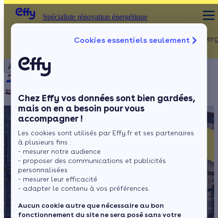
Spécialiste rénovation énergétique
Rénovation Ener
Cookies essentiels seulement
Spécialiste rénovation énergétique
Particulier
Artisan / installateur
Entreprise / collectivité
À propos
ISOLATION
Qui sommes-nous ?
Pourquoi Effy ?
Notre mission
Combles
Notre équipe
Rejoignez-nous
Presse
Chez Effy vos données sont bien gardées,
Murs
mais on en a besoin pour vous
accompagner !
Fenêtres
Les cookies sont utilisés par Effy.fr et ses partenaires
Sols
à plusieurs fins :
- mesurer notre audience
- proposer des communications et publicités
personnalisées
- mesurer leur efficacité
- adapter le contenu à vos préférences.
Aucun cookie autre que nécessaire au bon
fonctionnement du site ne sera posé sans votre