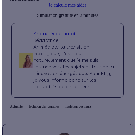
Je calcule mes aides
Simulation gratuite en 2 minutes
Ariane Debernardi
Rédactrice
Animée par la transition
écologique, c’est tout
naturellement que je me suis
tournée vers les sujets autour de la
rénovation énergétique. Pour Effy,
je vous informe donc sur les
actualités de ce secteur.
Actualité
Isolation des combles
Isolation des murs