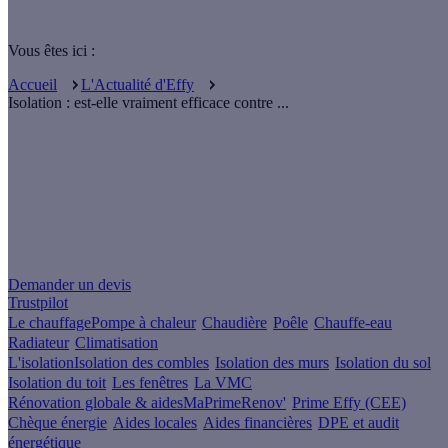
Vous êtes ici :
Accueil
L'Actualité d'Effy
Isolation : est-elle vraiment efficace contre ...
Un projet de rénovation énergétique ?
Demander un devis
Trustpilot
Le chauffage
Pompe à chaleur
Chaudière
Poêle
Chauffe-eau
Radiateur
Climatisation
L'isolation
Isolation des combles
Isolation des murs
Isolation du sol
Isolation du toit
Les fenêtres
La VMC
Rénovation globale & aides
MaPrimeRenov'
Prime Effy (CEE)
Chèque énergie
Aides locales
Aides financières
DPE et audit
énergétique