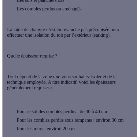
Les sols et planchers bas
Les combles perdus ou aménagés
La laine de chanvre n’est en revanche pas préconisée pour
effectuer une isolation du toit par l’extérieur (
sarking
).
Quelle épaisseur requise ?
Tout dépend de la zone que vous souhaitez isoler et de la
technique employée. A titre indicatif, voici les épaisseurs
généralement requises :
Pour le sol des combles perdus : de 30 à 40 cm
Pour les combles perdus sous rampants : environ 30 cm
Pour les murs : environ 20 cm