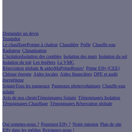
Un projet de rénovation énergétique ?
Demander un devis
Trustpilot
Le chauffage
Pompe à chaleur
Chaudière
Poêle
Chauffe-eau
Radiateur
Climatisation
L'isolation
Isolation des combles
Isolation des murs
Isolation du sol
Isolation du toit
Les fenêtres
La VMC
Rénovation globale & aides
MaPrimeRenov'
Prime Effy (CEE)
Chèque énergie
Aides locales
Aides financières
DPE et audit
énergétique
Solaire
Tous les panneaux
Panneaux photovoltaïques
Chauffe-eau
solaire
Avis de nos clients
Témoignages Solaire
Témoignages Isolation
Témoignages Chauffage
Témoignages Rénovation globale
À propos
Qui sommes-nous ?
Pourquoi Effy ?
Notre mission
Plan de site
Effy dans les médias
Rejoignez-nous !