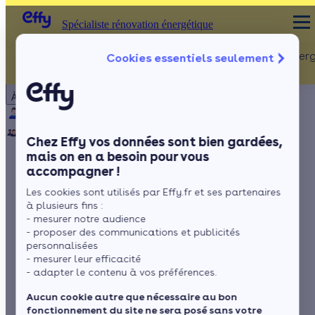
Spécialiste rénovation énergétique
Rénovation Ener
Cookies essentiels seulement
Spécialiste rénovation énergétique
Particulier
Artisan / installateur
Entreprise / collectivité
À propos
ISOLATION
Qui sommes-nous ?
Pourquoi Effy ?
Notre mission
Combles
Notre équipe
Rejoignez-nous
Presse
Chez Effy vos données sont bien gardées,
Murs
mais on en a besoin pour vous
accompagner !
Fenêtres
Isoler sa maison avec
Les cookies sont utilisés par Effy.fr et ses partenaires
Sols
de la laine de chanvre
à plusieurs fins :
- mesurer notre audience
- proposer des communications et publicités
personnalisées
- mesurer leur efficacité
par
Amandine Martinet
4 min de lecture
- adapter le contenu à vos préférences.
Aucun cookie autre que nécessaire au bon
fonctionnement du site ne sera posé sans votre
Sommaire