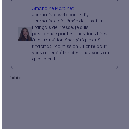
Amandine Martinet
Journaliste web pour Effy
Journaliste diplômée de l’Institut
Français de Presse, je suis
passionnée par les questions liées
à la transition énergétique et à
l’habitat. Ma mission ? Écrire pour
vous aider à être bien chez vous au
quotidien !
Isolation
Quelles aides pour isoler mes murs par
l'extérieur ?
Vos travaux concernent :