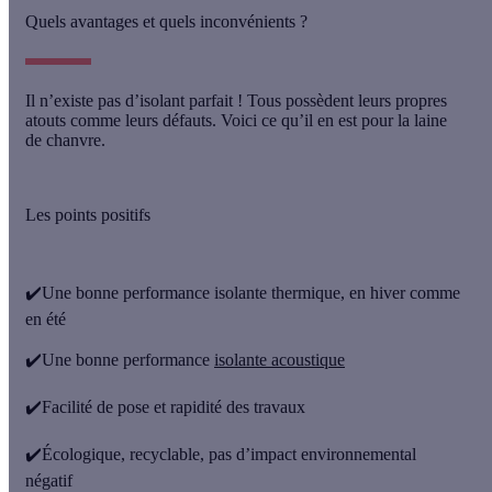
Quels avantages et quels inconvénients ?
Il n’existe pas d’isolant parfait ! Tous possèdent leurs propres
atouts comme leurs défauts. Voici ce qu’il en est pour la laine
de chanvre.
Les points positifs
✔️Une bonne performance isolante thermique, en hiver comme
en été
✔️Une bonne performance
isolante acoustique
✔️Facilité de pose et rapidité des travaux
✔️Écologique, recyclable, pas d’impact environnemental
négatif