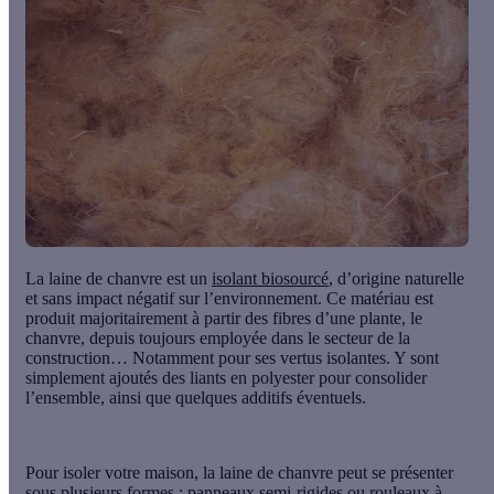
La
laine de chanvre
est un
isolant biosourcé
, d’origine naturelle
et sans impact négatif sur l’environnement. Ce matériau est
produit majoritairement à partir des fibres d’une plante, le
chanvre, depuis toujours employée dans le secteur de la
construction… Notamment pour ses vertus isolantes. Y sont
simplement ajoutés des liants en polyester pour consolider
l’ensemble, ainsi que quelques additifs éventuels.
Pour isoler votre maison, la laine de chanvre peut se présenter
sous plusieurs formes : panneaux semi-rigides ou rouleaux à