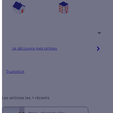
Une maison
Un appartement
Votre logement a été construit :
+ de 15 ans
Je découvre mes primes
Simulation gratuite en 2 minutes
Trustpilot
Les articles les + récents