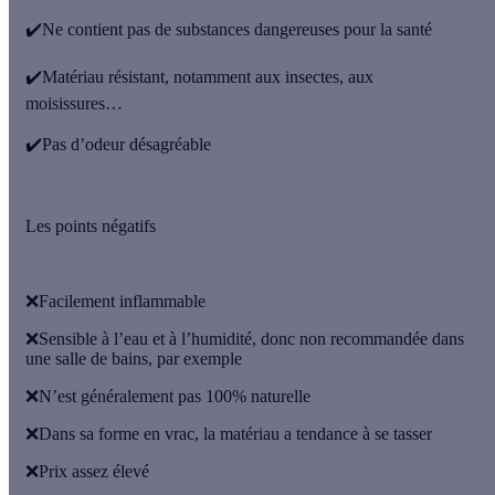
✔️Ne contient pas de substances dangereuses pour la santé
✔️Matériau résistant, notamment aux insectes, aux
moisissures…
✔️Pas d’odeur désagréable
Les points négatifs
❌Facilement inflammable
❌Sensible à l’eau et à l’humidité, donc non recommandée dans
une salle de bains, par exemple
❌N’est généralement pas 100% naturelle
❌Dans sa forme en vrac, la matériau a tendance à se tasser
❌Prix assez élevé